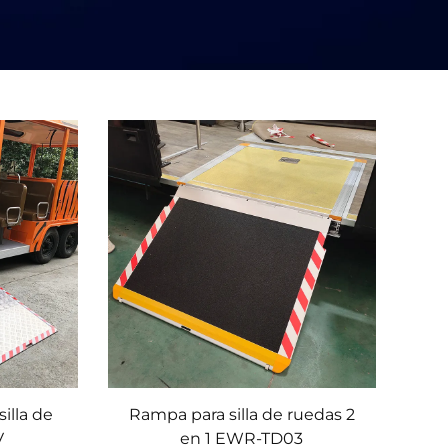
illa de
Rampa para silla de ruedas 2
V
en 1 EWR-TD03