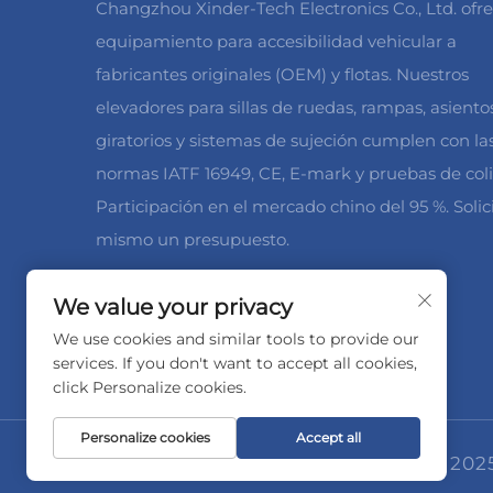
Changzhou Xinder-Tech Electronics Co., Ltd. ofr
equipamiento para accesibilidad vehicular a
fabricantes originales (OEM) y flotas. Nuestros
elevadores para sillas de ruedas, rampas, asiento
giratorios y sistemas de sujeción cumplen con la
normas IATF 16949, CE, E-mark y pruebas de coli
Participación en el mercado chino del 95 %. Solic
mismo un presupuesto.
We value your privacy
We use cookies and similar tools to provide our
services. If you don't want to accept all cookies,
click Personalize cookies.
Personalize cookies
Accept all
Derechos de autor © 2025