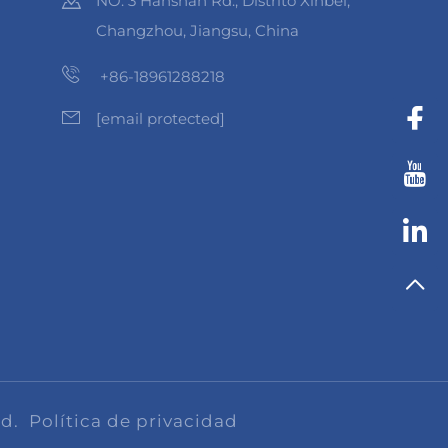
NO. 3 Hanshan Rd., Distrito Xinbei,
Changzhou, Jiangsu, China
+86-18961288218
[email protected]
td.
Política de privacidad