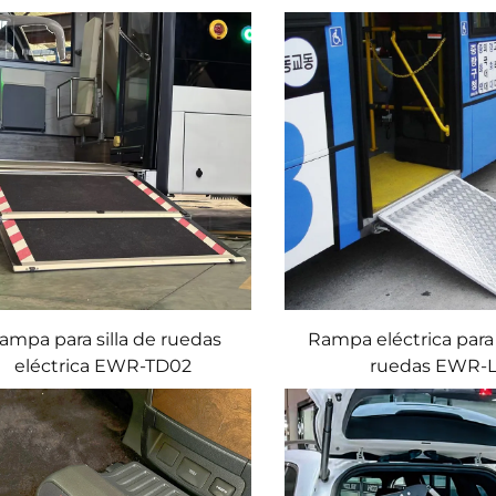
ampa para silla de ruedas
Rampa eléctrica para 
eléctrica EWR-TD02
ruedas EWR-