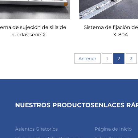
tema de sujeción de silla de
Sistema de fijación de
ruedas serie X
X-804
Anterior
1
2
3
NUESTROS PRODUCTOS
ENLACES RÁ
Asientos Giratorios
Página de Inicio