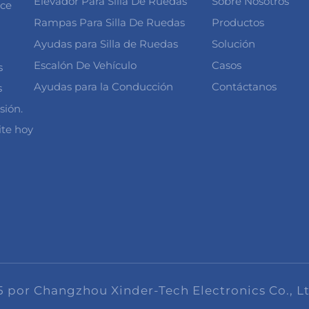
Elevador Para Silla De Ruedas
Sobre Nosotros
ece
Rampas Para Silla De Ruedas
Productos
Ayudas para Silla de Ruedas
Solución
Escalón De Vehículo
Casos
s
Ayudas para la Conducción
Contáctanos
s
sión.
ite hoy
 por Changzhou Xinder-Tech Electronics Co., L