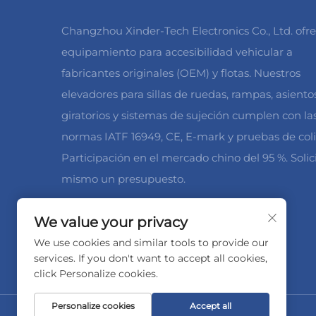
Changzhou Xinder-Tech Electronics Co., Ltd. ofr
equipamiento para accesibilidad vehicular a
fabricantes originales (OEM) y flotas. Nuestros
elevadores para sillas de ruedas, rampas, asiento
giratorios y sistemas de sujeción cumplen con la
normas IATF 16949, CE, E-mark y pruebas de coli
Participación en el mercado chino del 95 %. Solic
mismo un presupuesto.
We value your privacy
We use cookies and similar tools to provide our
services. If you don't want to accept all cookies,
click Personalize cookies.
Personalize cookies
Accept all