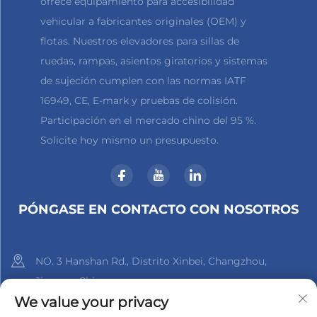
ofrece equipamiento para accesibilidad
vehicular a fabricantes originales (OEM) y
flotas. Nuestros elevadores para sillas de
ruedas, rampas, asientos giratorios y sistemas
de sujeción cumplen con las normas IATF
16949, CE, E-mark y pruebas de colisión.
Participación en el mercado chino del 95 %.
Solicite hoy mismo un presupuesto.
PÓNGASE EN CONTACTO CON NOSOTROS
NO. 3 Hanshan Rd., Distrito Xinbei, Changzhou,
Jiangsu, China
We value your privacy
+86-18961288218