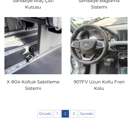
Sandalye Araç Çatı
Sandalye Bağlama
Kutusu
Sistemi
X-804 Koltuk Sabitleme
907FV Uzun Kollu Fren
Sistemi
Kolu
Önceki
1
2
3
Sonraki