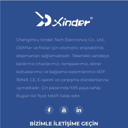
Changzhou Xinder-Tech Electronics Co., Ltd.,
OEM'ler ve filolar için otomotiv erişilebilirlik
ekipmanları sağlamaktadır. Tekerlekli sandalye
kaldırma cihazlarımız, rampalarımız, döner
koltuklarımız ve bağlama sistemlerimiz IATF
16949, CE, E-işareti ve çarpışma standartlarına
uymaktadır. Çin pazarında %95 paya sahip.
Bugün bir fiyat teklifi talep edin.
BİZİMLE İLETİŞİME GEÇİN