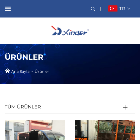
TR
ÜRÜNLER
Ana Sayfa
>
Ürünler
TÜM ÜRÜNLER