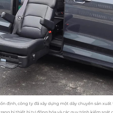
n định, công ty đã xây dựng một dây chuyền sản xuất 
rang bị thiết bị tự động hóa và các quy trình kiểm soá