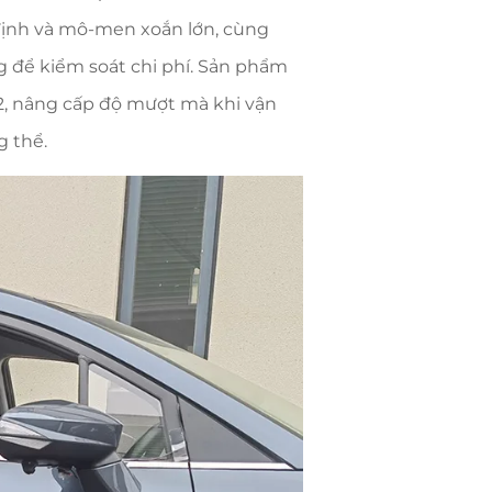
 định và mô-men xoắn lớn, cùng
ng để kiểm soát chi phí. Sản phẩm
V2, nâng cấp độ mượt mà khi vận
g thể.