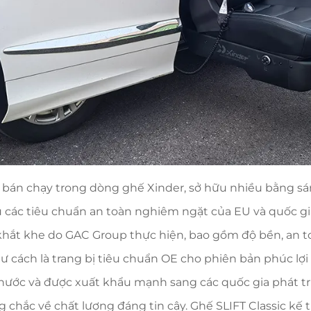
 bán chạy trong dòng ghế Xinder, sở hữu nhiều bằng sá
ủ các tiêu chuẩn an toàn nghiêm ngặt của EU và quốc gi
khắt khe do GAC Group thực hiện, bao gồm độ bền, an to
 tư cách là trang bị tiêu chuẩn OE cho phiên bản phúc l
nước và được xuất khẩu mạnh sang các quốc gia phát tr
g chắc về chất lượng đáng tin cậy. Ghế SLIFT Classic kế 