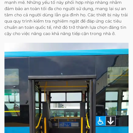
mạnh mẽ. Những yếu tố này phối hợp nhịp nhàng nhằm
đảm bảo an toàn tối đa cho người sử dụng, mang lại sự an
tâm cho cả người dùng lẫn gia đình họ. Các thiết bị này trải
qua quy trình kiểm tra nghiêm ngặt để đáp ứng các tiêu
chuẩn an toàn quốc tế, nhờ đó trở thành lựa chọn đáng tin
cậy cho việc nâng cao khả năng tiếp cận trong nhà ở.