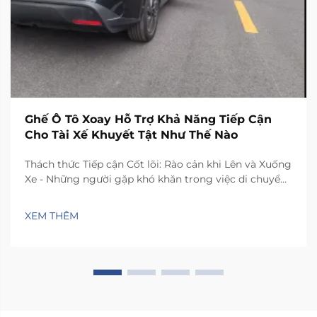
Ghế Ô Tô Xoay Hỗ Trợ Khả Năng Tiếp Cận
Cho Tài Xế Khuyết Tật Như Thế Nào
Thách thức Tiếp cận Cốt lõi: Rào cản khi Lên và Xuống
Xe - Những người gặp khó khăn trong việc di chuyển
thường phải đối mặt với những thách thức thực tế
khi lên xuống ghế xe hơi thông thường. Không gian
XEM THÊM
bên trong hầu hết các phương tiện quá chật hẹp,
khiến mọi người phải xoay xở...