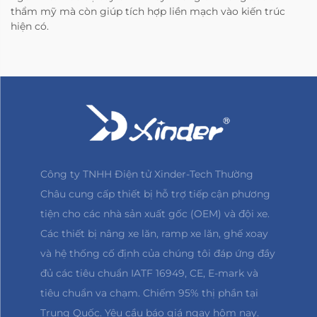
thẩm mỹ mà còn giúp tích hợp liền mạch vào kiến trúc
hiện có.
Công ty TNHH Điện tử Xinder-Tech Thường
Châu cung cấp thiết bị hỗ trợ tiếp cận phương
tiện cho các nhà sản xuất gốc (OEM) và đội xe.
Các thiết bị nâng xe lăn, ramp xe lăn, ghế xoay
và hệ thống cố định của chúng tôi đáp ứng đầy
đủ các tiêu chuẩn IATF 16949, CE, E-mark và
tiêu chuẩn va chạm. Chiếm 95% thị phần tại
Trung Quốc. Yêu cầu báo giá ngay hôm nay.