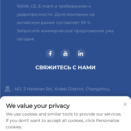
16949, CE, E-mark и требованиям к
ударопрочности. Доля компании на
китайском рынке составляет 95 %.
Запросите коммерческое предложение уже
сегодня.
СВЯЖИТЕСЬ С НАМИ
NO. 3 Hanshan Rd., Xinbei District, Changzhou,
Jiangsu, Китай
We value your privacy
+86-18961288218
We use cookies and similar tools to provide our services.
If you don't want to accept all cookies, click Personalize
[email protected]
cookies.