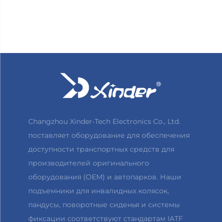
Changzhou Xinder-Tech Electronics Co., Ltd.
поставляет оборудование для обеспечения
доступности транспортных средств для
производителей оригинального
оборудования (OEM) и автопарков. Наши
подъемники для инвалидных колясок,
пандусы, поворотные сиденья и системы
фиксации соответствуют стандартам IATF