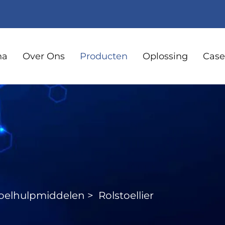
na
Over Ons
Producten
Oplossing
Case
toelhulpmiddelen
>
Rolstoellier