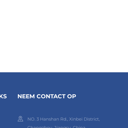
KS
NEEM CONTACT OP
NO. 3 Hanshan Rd., Xinbei District,
Changzhou, Jiangsu, China