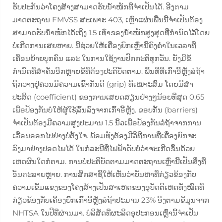
ຮັບປະກັນວ່າໂຄງສ້າງສາມາດຮັບນ້ຳໜັກທີ່ຈຳເປັນໄດ້. ອີງຕາມ
ມາດຕະຖານ FMVSS ສະເພາະ 403, ເຫຼົ່າແຜ່ນພື້ນນີ້ຈຳເປັນຕ້ອງ
ສາມາດຮັບນ້ຳໜັກໄດ້ເຖິງ 1.5 ເທົ່າຂອງນ້ຳໜັກສູງສຸດທີ່ກຳນົດໄວ້ໂດຍ
ບໍ່ເກີດການເສຍຫາຍ. ນີ້ຊ່ວຍໃຫ້ເຄື່ອງຍົກເຫຼົ່ານີ້ຄົງຄຳໃນເວລາທີ່
ເຄື່ອນຍ້າຍບຸກຄົນ ແລະ ໃນການໃຊ້ງານປົກກະຕິທຸກວັນ. ຍັງມີຂໍ້
ກຳນົດທີ່ສຳຄັນອີກຫຼາຍຂໍ້ທີ່ຕ້ອງປະຕິບັດຕາມ. ພື້ນທີ່ທີ່ເກົ້າອີ້ຫຼັງລໍຖ້າ
ຖືກວາງຢູ່ຄວນມີຄວາມເຂົ້າກັນດີ (grip) ທີ່ເໝາະສົມ ໂດຍມີສຳ
ປະສິດ (coefficient) ຂອງການເສຍດສຽນຢ່າງໆນ້ອຍທີ່ສຸດ 0.65
ເພື່ອປ້ອງກັນບໍ່ໃຫ້ຜູ້ໃຊ້ລົ້ນລົງຈາກເກົ້າອີ້ຫຼັງ. ຂອບກັ້ນ (barriers)
ຈຳເປັນຕ້ອງມີຄວາມສູງປະມານ 1.5 ນິ້ວເພື່ອປ້ອງກັນລໍຖ້າຈາກການ
ເລື່ອນອອກໄປຢ່າງບໍ່ຕັ້ງໃຈ. ພ້ອມທັງຕ້ອງມີວິທີການທີ່ເຄື່ອງຍົກຈະ
ລົງມາຢ່າງປອດໄພໄດ້ ໃນກໍລະນີທີ່ໄຟຟ້າດັບບໍ່ວ່າຈະເກີດຂຶ້ນດ້ວຍ
ເຫດຜົນໃດກໍຕາມ. ການບໍ່ປະຕິບັດຕາມມາດຕະຖານເຫຼົ່ານີ້ເປັນສິ່ງທີ່
ອັນຕະລາຍຫຼາຍ. ການສຶກສາຊີ້ໃຫ້ເຫັນວ່າບັນຫາທີ່ກ່ຽວຂ້ອງກັບ
ຄວາມເຂັ້ມແຂງຂອງໂຄງສ້າງເປັນສາເຫດຂອງອຸບັດຕິເຫດທັງໝົດທີ່
ກ່ຽວຂ້ອງກັບເຄື່ອງຍົກເກົ້າອີ້ຫຼັງລໍຖ້າປະມານ 23% ອີງຕາມຂໍ້ມູນຈາກ
NHTSA ໃນປີທີ່ຜ່ານມາ. ບໍລິສັດທີ່ຜະລິດອຸປະກອນເຫຼົ່ານີ້ຈຳເປັນ