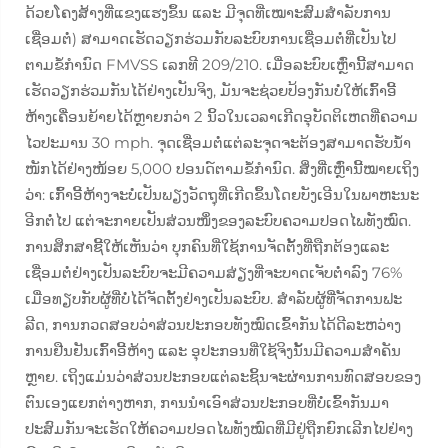
ດ້ວຍໂຄງສ້າງທີ່ແຂງແຮງຂຶ້ນ ແລະ ມີຈຸດທີ່ເໝາະສົມສຳລັບການ
ເຊື່ອມຕໍ່) ສາມາດເຮັດວຽກຮ່ວມກັບລະບົບການເຊື່ອມຕໍ່ທີ່ເປັນໄປ
ຕາມຂໍ້ກຳນົດ FMVSS ເລກທີ 209/210. ເມື່ອລະບົບເຫຼົ່ານີ້ສາມາດ
ເຮັດວຽກຮ່ວມກັນໄດ້ຢ່າງເປັນຈິງ, ມັນຈະຊ່ວຍປ້ອງກັນບໍ່ໃຫ້ເກົ້າອີ້
ຫ້າງເຄື່ອນຍ້າຍໄດ້ຫຼາຍກວ່າ 2 ນິ້ວໃນເວລາເກີດອຸບັດຕິເຫດທີ່ຄວາມ
ໄວປະມານ 30 mph. ຈຸດເຊື່ອມຕໍ່ແຕ່ລະຈຸດຈະຕ້ອງສາມາດຮັບນ້ຳ
ໜັກໄດ້ຢ່າງໜ້ອຍ 5,000 ປອນດ໌ຕາມຂໍ້ກຳນົດ. ສິ່ງທີ່ເຫຼົ່ານີ້ໝາຍເຖິງ
ວ່າ: ເກົ້າອີ້ຫ້າງຈະບໍ່ເປັນພຽງວັດຖຸທີ່ເກີດຂຶ້ນໂດຍບັງເອີນໃນພາຫະນະ
ອີກຕໍ່ໄປ ແຕ່ຈະກາຍເປັນສ່ວນໜຶ່ງຂອງລະບົບຄວາມປອດໄພທັງໝົດ.
ການສຶກສາຊີ້ໃຫ້ເຫັນວ່າ ບຸກຄົນທີ່ໃຊ້ການຈັດຕັ້ງທີ່ຖືກຕ້ອງແລະ
ເຊື່ອມຕໍ່ຢ່າງເປັນລະບົບຈະມີຄວາມສ່ຽງທີ່ຈະບາດເຈັບຕ່ຳລົງ 76%
ເມື່ອທຽບກັບຜູ້ທີ່ບໍ່ໄດ້ຈັດຕັ້ງຢ່າງເປັນລະບົບ. ສຳລັບຜູ້ທີ່ຈັດການຟະ
ລີດ, ການກວດສອບວ່າສ່ວນປະກອບທັງໝົດເຂົ້າກັນໄດ້ດີລະຫວ່າງ
ການຢືນຢັນເກົ້າອີ້ຫ້າງ ແລະ ອຸປະກອນທີ່ໃຊ້ຈິງນັ້ນມີຄວາມສຳຄັນ
ຫຼາຍ. ເຖິງແມ່ນວ່າສ່ວນປະກອບແຕ່ລະຊິ້ນຈະຜ່ານການທົດສອບຂອງ
ຕົນເອງແຍກຕ່າງຫາກ, ການນຳເອົາສ່ວນປະກອບທີ່ບໍ່ເຂົ້າກັນມາ
ປະສົມກັນຈະເຮັດໃຫ້ຄວາມປອດໄພທັງໝົດທີ່ມີຢູ່ຖືກຍົກເລີກໄປຢ່າງ