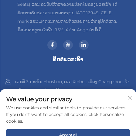
Seats) ແລະ ລະບົບຮັກສາຄວາມປອດໄພຂອງພວກເຮົາ ໄດ້
ຮັບການຮັບຮອງຕາມມາດຕະຖານ IATF 16949, CE, E-
mark ແລະ ມາດຕະຖານການທົດສອບການເກີດອຸບັດຕິເຫດ.
ມີສ່ວນຕະຫຼາດໃນຈີນ 95%. ຂໍຄຳເ Ange ວ່ານີ້ເດີ!
ຕິດຕໍ່ພວກເຮົາ
ເລກທີ 3 ຖະໜົນ Hanshan, ເຂດ Xinbei, ເມືອງ Changzhou, ຈັງ
ຫວັດ Jiangsu, ປະເທດຈີນ
We value your privacy
+86-18961288218
We use cookies and similar tools to provide our services.
If you don't want to accept all cookies, click Personalize
[email protected]
cookies.
Accept all