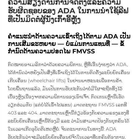
ຄວາມສ່ຽງດ້ານການຈັດຕັ້ງແລະຄວາມ
ຮັບຜິດຊອບຂອງ ADA ໃນການນຳໃຊ້ລີຟ
ທີ່ເປັນມິດຕໍ່ຜູ້ນັ່ງເກົ້າອີ້ຫຼັງ
ຄຳແນະນຳດ້ານຄວາມເຂົ້າເຖິງໄດ້ຕາມ ADA ເປັນ
ການເສີມຂະຫຍາຍ — ບໍ່ແມ່ນການແທນທີ່ — ຂໍ້
ກຳນົດດ້ານຄວາມປອດໄພ FMVSS
ກົດໝາຍອາເມລິກາວ່າດ້ວຍຄວາມພິການ, ຫຼືທີ່ເອີ້ນງ່າຍໆວ່າ ADA,
ໄດ້ກຳນົດວ່າຫຍັງເປັນສິ່ງທີ່ເຂົ້າເຖິງໄດ້ໃນການຕິດຕັ້ງລະບົບຍົກເຄື່ອນ
ເກີບເຄື່ອນ (wheelchair lifts) ໃນຢານພາຫະນະເພື່ອການຄ້າ.
ໂດຍພື້ນຖານແລ້ວ, ມັນເປັນການຮັບປະກັນວ່າບໍ່ມີໃຜຈະຖືກທິ້ງໄວ້
ເບື້ອງຫຼັງເນື່ອງຈາກຄວາມພິການຂອງເຂົາເຈົ້າ. ກົດເກນເຫຼົ່ານີ້ເຮັດ
ວຽກຮ່ວມກັບ (ແຕ່ບໍ່ໄດ້ເຂົ້າໄປແທນ) ມາດຕະຖານ FMVSS ເລກທີ
403 ແລະ 404. ມາດຕະຖານເຫຼົ່ານີ້ກ່ຽວຂ້ອງກັບຄວາມແຂງແຮງທີ່
ລະບົບຍົກເຄື່ອນເຫຼົ່ານີ້ຕ້ອງມີ ແລະ ວ່າມັນສາມາດປ້ອງກັນບຸກຄົນໄດ້
ໃນເວລາເກີດອຸບັດຕິເຫດຫຼືບໍ່. ຈິນຕະນາການໃນທາງນີ້: ADA
ຮັບປະກັນວ່າຈະມີລະບົບຍົກເຄື່ອນຢູ່ຈິງໃນເວລາທີ່ບຸກຄົນຕ້ອງການ,