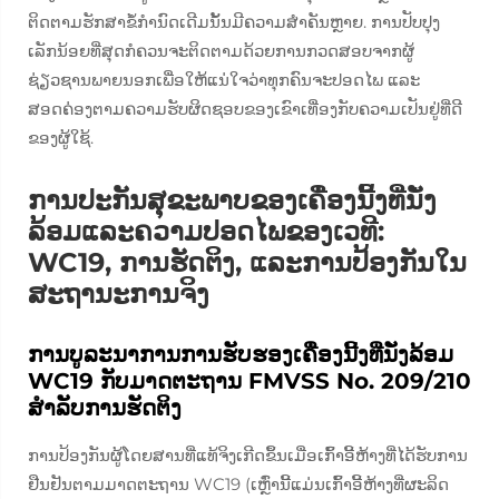
ຕິດຕາມຮັກສາຂໍ້ກຳນົດເດີມນັ້ນມີຄວາມສຳຄັນຫຼາຍ. ການປັບປຸງ
ເລັກນ້ອຍທີ່ສຸດກໍຄວນຈະຕິດຕາມດ້ວຍການກວດສອບຈາກຜູ້
ຊ່ຽວຊານພາຍນອກເພື່ອໃຫ້ແນ່ໃຈວ່າທຸກຄົນຈະປອດໄພ ແລະ
ສອດຄ່ອງຕາມຄວາມຮັບຜິດຊອບຂອງເຂົາເທື່ອງກັບຄວາມເປັນຢູ່ທີ່ດີ
ຂອງຜູ້ໃຊ້.
ການປະກັນສຸຂະພາບຂອງເຄື່ອງນີ້ງທີ່ນັ່ງ
ລ້ອມແລະຄວາມປອດໄພຂອງເວທີ:
WC19, ການຮັດຕິງ, ແລະການປ້ອງກັນໃນ
ສະຖານະການຈິງ
ການບູລະນາການການຮັບຮອງເຄື່ອງນີ້ງທີ່ນັ່ງລ້ອມ
WC19 ກັບມາດຕະຖານ FMVSS No. 209/210
ສຳລັບການຮັດຕິງ
ການປ້ອງກັນຜູ້ໂດຍສານທີ່ແທ້ຈິງເກີດຂຶ້ນເມື່ອເກົ້າອີ້ຫ້າງທີ່ໄດ້ຮັບການ
ຢືນຢັນຕາມມາດຕະຖານ WC19 (ເຫຼົ່ານີ້ແມ່ນເກົ້າອີ້ຫ້າງທີ່ຜະລິດ