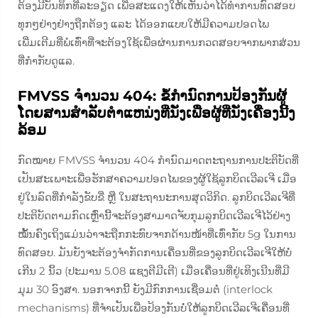
ຕ້ອງມີບັນທຶກທີ່ລະອຽດ ເພື່ອສະແດງໃຫ້ເຫັນວ່າໄດ້ທຳການທົດສອບ
ທຸກໆຢ່າງຢ່າງຖືກຕ້ອງ ແລະ ໄດ້ອອກແບບໃຫ້ມີຄວາມປອດໄພ
ເພີ່ມເຕີມທີ່ພໍເທົ່າທີ່ຈະຕ້ອງໃຊ້ເພື່ອຜ່ານການກວດສອບຈາກພາກສ່ວນ
ທີ່ກຳກັບດູແລ.
FMVSS ຈຳນວນ 404: ຂໍ້ກຳນົດການປ້ອງກັນຜູ້
ໂດຍສານສຳລັບຕຳແຫນ່ງທີ່ນັ່ງເພື່ອຜູ້ທີ່ນັ່ງເຄື່ອງນີ້ງ
ລ້ອມ
ກົດໝາຍ FMVSS ຈຳນວນ 404 ກຳນົດມາດຕະຖານການປະຕິບັດທີ່
ເປັນສະເພາະເພື່ອຮັກສາຄວາມປອດໄພຂອງຜູ້ໃຊ້ລູກບິດເວີລເຈີ ເມື່ອ
ຢູ່ໃນລົດທີ່ກຳລັງຂັບຂີ່ ຫຼື ໃນສະຖານະການສຸດວິກິດ. ລູກບິດເວີລເຈີທີ່
ປະຕິບັດຕາມກົດເຫຼົ່ານີ້ຈະຕ້ອງສາມາດຈັບກຸມລູກບິດເວີລເຈີໄວ້ຢ່າງ
ໝັ້ນຄົງເຖິງແມ່ນວ່າຈະຖືກກະທົບຈາກດ້ານໜ້າທີ່ເທົ່າກັບ 5g ໃນການ
ທົດສອບ. ມັນຍັງຈະຕ້ອງຈຳກັດການເຄື່ອນທີ່ຂອງລູກບິດເວີລເຈີໃຫ້ບໍ່
ເກີນ 2 ນິ້ວ (ປະມານ 5.08 ແຊງຕີມີເຕີ) ເມື່ອເຄື່ອນທີ່ຢູ່ເທິງເນີນທີ່ມີ
ມຸມ 30 ອົງສາ. ນອກຈາກນີ້ ຍັງມີກົກການເຊື່ອມຕໍ່ (interlock
mechanisms) ທີ່ຈຳເປັນເພື່ອປ້ອງກັນບໍ່ໃຫ້ລູກບິດເວີລເຈີເຄື່ອນທີ່