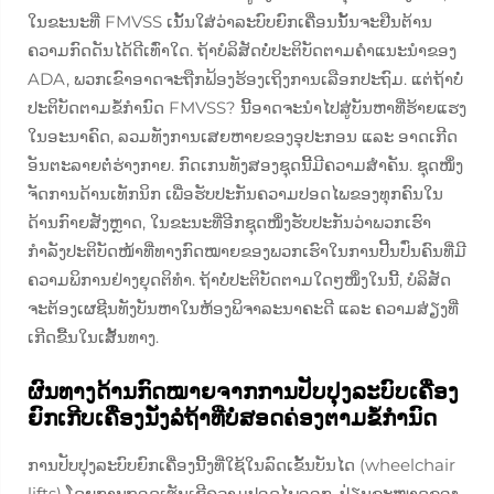
ໃນຂະນະທີ່ FMVSS ເນັ້ນໃສ່ວ່າລະບົບຍົກເຄື່ອນນັ້ນຈະຢືນຕ້ານ
ຄວາມກົດດັນໄດ້ດີເທົ່າໃດ. ຖ້າບໍລິສັດບໍ່ປະຕິບັດຕາມຄຳແນະນຳຂອງ
ADA, ພວກເຂົາອາດຈະຖືກຟ້ອງຮ້ອງເຖິງການເລືອກປະຖົມ. ແຕ່ຖ້າບໍ່
ປະຕິບັດຕາມຂໍ້ກຳນົດ FMVSS? ນີ້ອາດຈະນຳໄປສູ່ບັນຫາທີ່ຮ້າຍແຮງ
ໃນອະນາຄົດ, ລວມທັງການເສຍຫາຍຂອງອຸປະກອນ ແລະ ອາດເກີດ
ອັນຕະລາຍຕໍ່ຮ່າງກາຍ. ກົດເກນທັງສອງຊຸດນີ້ມີຄວາມສຳຄັນ. ຊຸດໜຶ່ງ
ຈັດການດ້ານເທັກນິກ ເພື່ອຮັບປະກັນຄວາມປອດໄພຂອງທຸກຄົນໃນ
ດ້ານກົາຍສັງຫຼາດ, ໃນຂະນະທີ່ອີກຊຸດໜຶ່ງຮັບປະກັນວ່າພວກເຮົາ
ກຳລັງປະຕິບັດໜ້າທີ່ທາງກົດໝາຍຂອງພວກເຮົາໃນການປີ້ນປົ່ນຄົນທີ່ມີ
ຄວາມພິການຢ່າງຍຸດຕິທຳ. ຖ້າບໍ່ປະຕິບັດຕາມໃດໆໜຶ່ງໃນນີ້, ບໍລິສັດ
ຈະຕ້ອງເຜຊີນທັງບັນຫາໃນຫ້ອງພິຈາລະນາຄະດີ ແລະ ຄວາມສ່ຽງທີ່
ເກີດຂື້ນໃນເສັ້ນທາງ.
ຜົນທາງດ້ານກົດໝາຍຈາກການປັບປຸງລະບົບເຄື່ອງ
ຍົກເກີບເຄື່ອງນັ່ງລໍຖ້າທີ່ບໍ່ສອດຄ່ອງຕາມຂໍ້ກຳນົດ
ການປັບປຸງລະບົບຍົກເຄື່ອງນີ້ງທີ່ໃຊ້ໃນລົດເຂັ້ນບັນໄດ (wheelchair
lifts) ໂດຍການຖອດເซັນເຊີຄວາມປອດໄພອອກ, ປ່ຽນຂະໜາດຂອງ