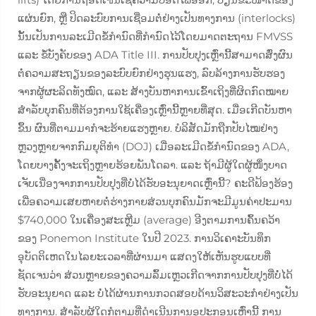
ແຜ່ນຍົກ, ຫຼື ປິດລະບົບການເຊື່ອມຕໍ່ຢ່າງເປັນທາງການ (interlocks)
ນັ້ນເປັນການລະເມີດຂໍ້ກຳນົດທີ່ກຳນົດໄວ້ໂດຍມາດຕະຖານ FMVSS
ແລະ ຂໍ້ບັງຄັບຂອງ ADA Title III. ການປັບປຸງເຫຼົ່ານີ້ສາມາດສົ່ງຜົນ
ຕໍ່ຄວາມສະຖຽນຂອງລະບົບຍົກຢ່າງຮຸນແຮງ, ລົບລ້າງການຮັບຮອງ
ຈາກຜູ້ຜະລິດທັງໝົດ, ແລະ ສ້າງບັນຫາການເຂົ້າເຖິງທີ່ຜິດກົດໝາຍ
ສຳລັບບຸກຄົນທີ່ຕ້ອງການໃຊ້ເຄື່ອງເຫຼົ່ານີ້ຫຼາຍທີ່ສຸດ. ເມື່ອເກີດບັນຫາ
ຂຶ້ນ ຜົນທີ່ຕາມມາກໍຈະຮ້າຍແຮງຫຼາຍ. ບໍລິສັດມັກຖືກປັບໄໝຢ່າງ
ຫຼວງຫຼາຍຈາກກົມຍຸຕິທຳ (DOJ) ເມື່ອລະເມີດຂໍ້ກຳນົດຂອງ ADA,
ໂດຍບາງຄັ້ງຈະເຖິງຫຼາຍຮ້ອຍພັນໂດລາ. ແລະ ຖ້າມີຜູ້ໃດຜູ້ໜຶ່ງບາດ
ເຈັບເນື່ອງຈາກການປັບປຸງທີ່ບໍ່ໄດ້ຮັບອະນຸຍາດເຫຼົ່ານີ້? ຄະດີຟ້ອງຮ້ອງ
ເພື່ອຄວາມເສຍຫາຍຕໍ່ຮ່າງກາຍສ່ວນບຸກຄົນມັກຈະມີມູນຄ່າປະມານ
$740,000 ໃນເຄື່ອງສະເຫຼີມ (average) ອີງຕາມການຄົ້ນຄວ້າ
ຂອງ Ponemon Institute ໃນປີ 2023. ການວິເຄາະບັນທຶກ
ອຸບັດຕິເຫດໃນໄລຍະເວລາທີ່ຜ່ານມາ ແສດງໃຫ້ເຫັນຮູບແບບທີ່
ຊັດເຈນວ່າ ສ່ວນຫຼາຍຂອງຄວາມລົ້ມເຫຼວເກີດຈາກການປັບປຸງທີ່ບໍ່ໄດ້
ຮັບອະນຸຍາດ ແລະ ບໍ່ໄດ້ຜ່ານການກວດສອບດ້ານວິສະວະກຳຢ່າງເປັນ
ທາງການ. ສຳລັບຜູ້ໃດກໍຕາມທີ່ດຳເນີນການອຸປະກອນເຫຼົ່ານີ້ ການ