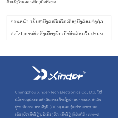
ສິ້ນເຊີງໃນເວລາເກີດອຸບັດຕິເຫດ.
ก่อนหน้า :
ເປັນຫຍັງລະບົບຍົກເຄື່ອງນັ່ງລ້ອມຈຶ່ງຊ່ວຍປັບປຸງການເຄື່ອນໄຫວຂອງບຸກຄົນທີ່ມີຄວາມບົກລົກດ້ານຮ່າງກາຍໃນລົດ?
ถัดไป :
ການຕິດຕັ້ງເຄື່ອງຍົກເກົ້າອີ້ນລ້ອມໃນຢານພາຫະນະສາທາລະນະມີຂໍ້ດີຫຍັງບ້າງ?
Changzhou Xinder-Tech Electronics Co., Ltd. ໃຫ້
ບໍລິການອຸປະກອນສຳລັບການເຂົ້າເຖິງຢານພາຫະນະ ສຳລັບ
ຜູ້ຜະລິດຕາມການສັ່ງຊື້ (OEM) ແລະ ກຸ່ມຢານພາຫະນະ.
ເຄື່ອງຍົກເກົ້າອີ້ຫຼັງ, ລໍ້ເຄື່ອງຍົກ, ເກົ້າອີ້ຫຼັງທີ່ຫັນໄດ້ (Swivel