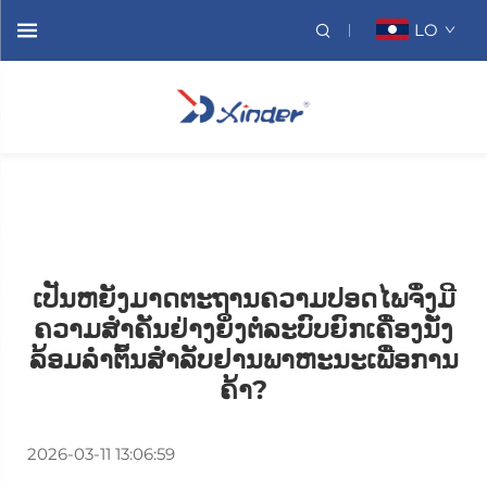
LO
ເປັນຫຍັງມາດຕະຖານຄວາມປອດໄພຈຶ່ງມີ
ຄວາມສຳຄັນຢ່າງຍິ່ງຕໍ່ລະບົບຍົກເຄື່ອງນັ່ງ
ລ້ອມລໍາຕົ້ນສຳລັບຢານພາຫະນະເພື່ອການ
ຄ້າ?
2026-03-11 13:06:59