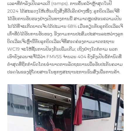
ເວລາທີ່ກຳລັງເປີດລາວເດີ (ramps). ການຄົ້ນຄວ້າຫຼ້າສຸດໃນປີ
2024 ໄດ້ສະແດງໃຫ້ເຫັນເຖິງສິ່ງທີ່ດີເລີດຢ່າງໜຶ່ງ: ລູກບິດເວີລເຈີທີ່
ໄດ້ຮັບການຮັບຮອງຢ່າງເປັນທາງການນີ້ ສາມາດຫຼຸດຜ່ອນຄວາມເປັນ
ໄປໄດ້ທີ່ຈະເກີດບາດເຈັບໄດ້ປະມານ 68% ເມື່ອທຽບກັບລູກບິດເວີລເຈີ
ເກົ່າທີ່ບໍ່ໄດ້ຮັບການຮັບຮອງ. ອີງຕາມການປະສົມປະສານລະຫວ່າງລູກ
ບິດເວີລເຈີເຫຼົ່ານີ້ກັບລູກບິດເວີລເຈີທີ່ສອດຄ່ອງຕາມມາດຕະຖານ
WC19 ຈະໃຫ້ຊັ້ນການປ້ອງກັນເພີ່ມເຕີມ; ເຖິງຢ່າງໃດກໍຕາມ ພວກ
ເຮົາຍັງຄວນຈະຈື່ໄວ້ວ່າ FMVSS ຈຳນວນ 404 ຍັງຄົງເປັນຂໍ້ກຳນົດທີ່
ຕ່ຳສຸດທີ່ຖືກກຳນົດໂດຍອຳນາດການລັດຖະບານເພື່ອຮັບປະກັນຄວາມ
ປອດໄພຂອງຜູ້ໂດຍສານໃນທຸກໆສະຖານະການຂົນສົ່ງເພື່ອການຄ້າ.