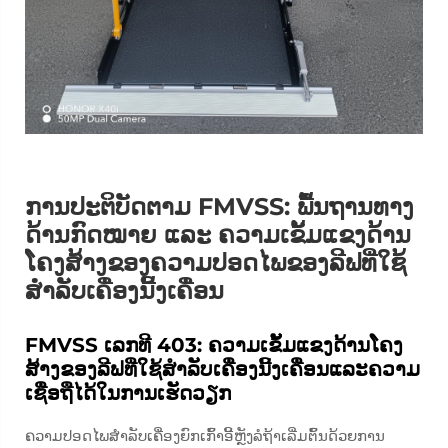
ການປະຕິບັດຕາມ FMVSS: ພື້ນຖານທາງ
ດ້ານກົດໝາຍ ແລະ ຄວາມເຂັ້ມແຂງດ້ານ
ໂຄງສ້າງຂອງຄວາມປອດໄພຂອງລີຟທີ່ໃຊ້
ສຳລັບເຄື່ອງນີ້ງເຄື່ອນ
FMVSS ເລກທີ 403: ຄວາມເຂັ້ມແຂງດ້ານໂຄງ
ສ້າງຂອງລີຟທີ່ໃຊ້ສຳລັບເຄື່ອງນີ້ງເຄື່ອນແລະຄວາມ
ເຊື່ອຖືໄດ້ໃນການເຮັດວຽກ
ຄວາມປອດໄພສຳລັບເຄື່ອງຍົກເກົ້າອີ້ຫຼັງລໍຖ້າເລີ່ມຕົ້ນດ້ວຍການ