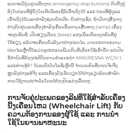
ແບບຈະມີປຸ່ມຢຸດເຄີຍງານ (emergency stop buttons) ຕິດຕັ້ງຢູ່
ທັງໃນບ່ອນທີ່ຜູ້ນັ່ງໃນເກີບວີລະເຊີຣ໌ເຂົ້າເຖິງໄດ້ ແລະ ບ່ອນທີ່ຜູ້ດູແລ
ເຂົ້າເຖິງໄດ້ເວລາກຳລັງຊ່ວຍຍົກເກີບ. ຕົວຢ່າງເຊັ່ນ: ຖ້າມີບາງສິ່ງບາງ
ຢ່າງຕິດຢູ່ເວລາເຄື່ອງກຳລັງເຄື່ອນຂຶ້ນຕາມເສັ້ນທາງ (ramp) ເຄື່ອງ
ຈະຢຸດທັນທີ, ເປີດສຽງເຕືອນ (beep) ແຮງເພື່ອເຕືອນບຸກຄົນທີ່ຢູ່
ໃກ້ຄຽງ, ແລ້ວຈະເຄື່ອນຕົວລົງມາຢ່າງປອດໄພ. ມາດຕະການຄວາມ
ປອດໄພເຫຼົ່ານີ້ບໍ່ແມ່ນອຸປະກອນເພີ່ມເຕີມທີ່ເລືອກໃຊ້ເທົ່ານັ້ນ ແຕ່ເປັນ
ຂໍ້ກຳນົດທີ່ຕ້ອງປະຕິບັດຕາມຄຳແນະນຳ ANSI/RESNA WC/V-1.
ແລະທ່ານຮູ້ບໍ່? ດ້ວຍເຕັກໂນໂລຊີເຫຼົ່ານີ້ ຈຳນວນຄົນທີ່ບາດເຈັບຈຶ່ງ
ຫຼຸດລົງຢ່າງແທ້ຈິງ ແລະເຄື່ອງຍັງເຮັດວຽກໄດ້ຢ່າງລຽບລ້ອນສຳລັບ
ການໃຊ້ງານປະຈຳວັນໂດຍບໍ່ຕ້ອງປັບແຕ່ງເລື້ອຍໆ.
ການຈັບຄູ່ປະເພດຂອງລີຟທີ່ໃຊ້ສຳລັບເຄື່ອງ
ນີ້ງເຄື່ອນໄຫວ (Wheelchair Lift) ກັບ
ຄວາມຕ້ອງການຂອງຜູ້ໃຊ້ ແລະ ການນຳ
ໃຊ້ໃນຍານພາຫະນະ