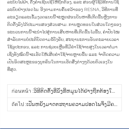
ລະບົບໄຟຟ້າ, ຕັ້ງຄ່າເຊີນເຊີໃຫ້ຖືກຕ້ອງ, ແລະ ສອນຜູ້ໃຊ້ວິທີການໃຊ້
ລະບົບຢ່າງປອດໄພ. ອີງຕາມການຄົ້ນຄວ້າຂອງ RESNA, ວິທີການທີ່
ລະອຽດແລະເຂັ້ມງວດແບບນີ້ຈະຫຼຸດຜ່ອນບັນຫາທີ່ເກີດຂື້ນຫຼັງການ
ຕິດຕັ້ງລົງໄດ້ປະມານສອງສ່ວນສາມ. ການຫຼຸດທອນໃນສ່ວນໃດໆຂອງ
ຂະບວນການນີ້ຈະນຳໄປສູ່ການເສີຍຫາຍທີ່ເກີດຂື້ນໄວຂື້ນ, ຄ່າປັບໄໝ
ສຳລັບການບໍ່ປະຕິບັດຕາມຂໍ້ບັງຄັບ, ສະຖານະການອັນຕະລາຍເວລາ
ໃຊ້ອຸປະກອນ, ແລະ ການຊ່ວຍເຫຼືອທີ່ມີຄ່າໃຊ້ຈ່າຍສູງໃນເວລາຕໍ່ມາ
ເຊິ່ງທັງໝົດນີ້ຈະເຮັດໃຫ້ເສີຍຄ່າໃຊ້ຈ່າຍຫຼາຍຂື້ນ ແລະ ຈຳກັດຄວາມ
ເປັນອິດສະຫຼະຂອງບຸກຄົນໃນການເຮັດສິ່ງຕ່າງໆດ້ວຍຕົວເອງໃນ
ທີ່ສຸດ.
ก่อนหน้า :
ວິທີຕິດຕັ້ງທີ່ນັ່ງທີ່ຫມູນໄດ້ຢ່າງຖືກຕ້ອງໃນລົດຂອງທ່ານ
ถัดไป :
ເປັນຫຍັງມາດຕະຖານຄວາມປອດໄພຈຶ່ງມີຄວາມສຳຄັນຢ່າງຍິ່ງຕໍ່ລະບົບຍົກເຄື່ອງນັ່ງລ້ອມລໍາຕົ້ນສຳລັບຢານພາຫະນະເພື່ອການຄ້າ?