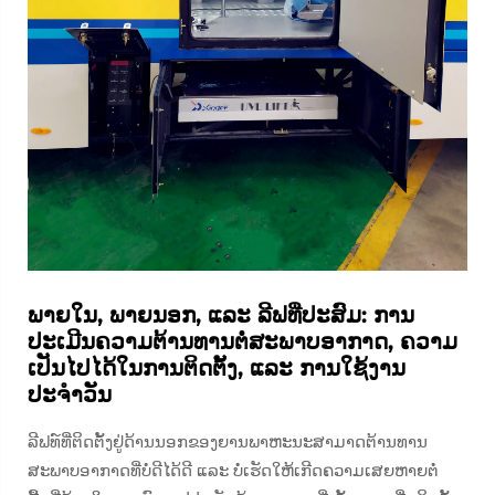
ພາຍໃນ, ພາຍນອກ, ແລະ ລີຟທີ່ປະສົມ: ການ
ປະເມີນຄວາມຕ້ານທານຕໍ່ສະພາບອາກາດ, ຄວາມ
ເປັນໄປໄດ້ໃນການຕິດຕັ້ງ, ແລະ ການໃຊ້ງານ
ປະຈຳວັນ
ລີຟທ໌ທີ່ຕິດຕັ້ງຢູ່ດ້ານນອກຂອງຍານພາຫະນະສາມາດຕ້ານທານ
ສະພາບອາກາດທີ່ບໍ່ດີໄດ້ດີ ແລະ ບໍ່ເຮັດໃຫ້ເກີດຄວາມເສຍຫາຍຕໍ່