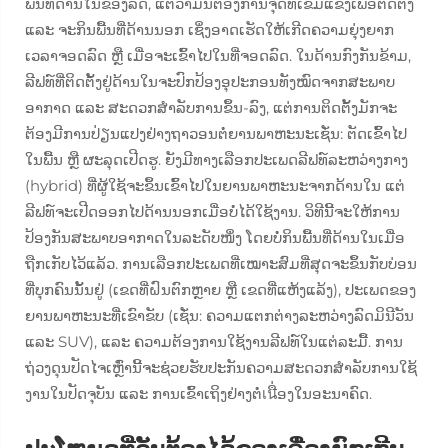
ພື້ນທີ່ດ້ານໃນຂອງລົດ, ແຕ່ວ່າມັນຕ້ອງການຈຸດທີ່ເຂັ້ມແຂງເພື່ອຕິດຕັ້ງ
ແລະ ຈະກິນພື້ນທີ່ດ້ານນອກ ເຊິ່ງອາດເຮັດໃຫ້ເກີດຄວາມຍຸ່ງຍາກ
ເວລາຈອດລົດ ຫຼື ເມື່ອຈະເຂົ້າໄປໃນທີ່ຈອດລົດ. ໃນດ້ານກົງກັນຂ້າມ,
ລີຟທ໌ທີ່ຕິດຕັ້ງຢູ່ດ້ານໃນຈະປົກປ້ອງອຸປະກອນທັງໝົດຈາກສະພາບ
ອາກາດ ແລະ ສະດວກສຳລັບການຂຶ້ນ-ລົງ, ແຕ່ການຕິດຕັ້ງມັກຈະ
ຕ້ອງມີການປ່ຽນແປງຢ່າງຖາວອນຕໍ່ຍານພາຫະນະເຊັ່ນ: ຕັດເຂົ້າໄປ
ໃນພື້ນ ຫຼື ຜະລຸດເປີດຮູ. ຍັງມີທາງເລືອກປະເພດລີຟທ໌ລະຫວ່າງກາງ
(hybrid) ທີ່ຜູ້ໃຊ້ຈະຂຶ້ນເຂົ້າໄປໃນຍານພາຫະນະຈາກດ້ານໃນ ແຕ່
ລີຟທ໌ຈະເປີດອອກໄປດ້ານນອກເມື່ອບໍ່ໄດ້ໃຊ້ງານ. ວິທີນີ້ຈະໃຫ້ການ
ປ້ອງກັນສະພາບອາກາດໃນລະດັບໜຶ່ງ ໂດຍບໍ່ກິນພື້ນທີ່ດ້ານໃນເມື່ອ
ຖືກເກັບໄວ້ແລ້ວ. ການເລືອກປະເພດທີ່ເໝາະສົມທີ່ສຸດຈະຂຶ້ນກັບບ່ອນ
ທີ່ບຸກຄົນນັ້ນຢູ່ (ເຂດທີ່ຝົນຕົກຫຼາຍ ຫຼື ເຂດທີ່ແຫ້ງແລ້ງ), ປະເພດຂອງ
ຍານພາຫະນະທີ່ເຂົາຂັບ (ເຊັ່ນ: ຄວາມແຕກຕ່າງລະຫວ່າງລົດມິນີວັນ
ແລະ SUV), ແລະ ຄວາມຕ້ອງການໃຊ້ງານລີຟທ໌ໃນແຕ່ລະມື້. ການ
ຖ່ວງດຸນປັດໄຈເຫຼົ່ານີ້ຈະຊ່ວຍຮັບປະກັນຄວາມສະດວກສຳລັບການໃຊ້
ງານໃນປັດຈຸບັນ ແລະ ການເຂົ້າເຖິງຢ່າງຕໍ່เนື່ອງໃນອະນາຄົດ.