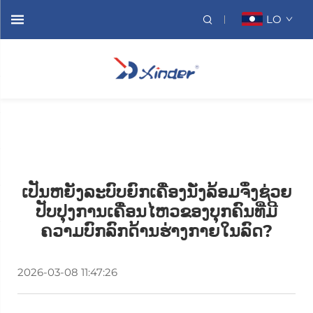
LO
ເປັນຫຍັງລະບົບຍົກເຄື່ອງນັ່ງລ້ອມຈຶ່ງຊ່ວຍ
ປັບປຸງການເຄື່ອນໄຫວຂອງບຸກຄົນທີ່ມີ
ຄວາມບົກລົກດ້ານຮ່າງກາຍໃນລົດ?
2026-03-08 11:47:26