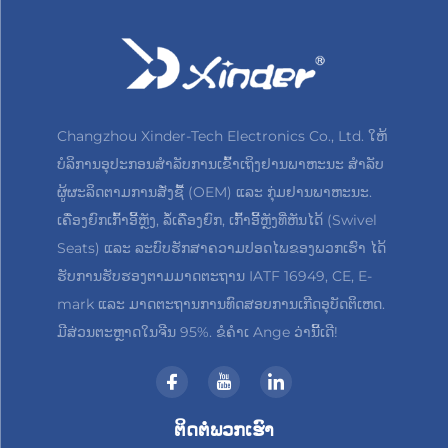
Changzhou Xinder-Tech Electronics Co., Ltd. ໃຫ້
ບໍລິການອຸປະກອນສຳລັບການເຂົ້າເຖິງຢານພາຫະນະ ສຳລັບ
ຜູ້ຜະລິດຕາມການສັ່ງຊື້ (OEM) ແລະ ກຸ່ມຢານພາຫະນະ.
ເຄື່ອງຍົກເກົ້າອີ້ຫຼັງ, ລໍ້ເຄື່ອງຍົກ, ເກົ້າອີ້ຫຼັງທີ່ຫັນໄດ້ (Swivel
Seats) ແລະ ລະບົບຮັກສາຄວາມປອດໄພຂອງພວກເຮົາ ໄດ້
ຮັບການຮັບຮອງຕາມມາດຕະຖານ IATF 16949, CE, E-
mark ແລະ ມາດຕະຖານການທົດສອບການເກີດອຸບັດຕິເຫດ.
ມີສ່ວນຕະຫຼາດໃນຈີນ 95%. ຂໍຄຳເ Ange ວ່ານີ້ເດີ!
ຕິດຕໍ່ພວກເຮົາ