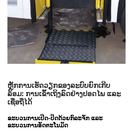
ຫຼັກການເຮັດວຽກຂອງລະບົບຍົກເກີບ
ລ້ອມ: ການເຂົ້າເຖິງລົດຢ່າງປອດໄພ ແລະ
ເຊື່ອຖືໄດ້
ຂະບວນການເປີດ-ປິດດ້ວຍກົລະຈັກ ແລະ
ຂະບວນການອັດຕະໂນມັດ