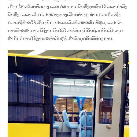
ເຄື່ອນໄຫວດ້ວຍຕົວເອງ ແລະ ບໍ່ສາມາດຂົນສົ່ງບຸກຄົນໄດ້ເວລາກຳລັງ
ຂົນສົ່ງ. ເວລາເລືອກລະຫວ່າງທາງເລືອກຕ່າງໆ ທ່ານຄວນຄິດເຖິງ
ຄວາມຖີ່ທີ່ຈະໃຊ້ເຄື່ອງຍົກ, ປະເພດລົດທີ່ເໝາະສົມທີ່ສຸດ, ແລະ ວ່າ
ການທີ່ຈະສາມາດໃຊ້ງານມັນໄດ້ໂດຍບໍ່ຕ້ອງມີຄົນຊ່ວຍນັ້ນມີຄວາມ
ສຳຄັນຕໍ່ການໃຊ້ງານປະຈຳວັນຫຼືບໍ່ ສຳລັບບຸກຄົນທີ່ຕ້ອງການ.