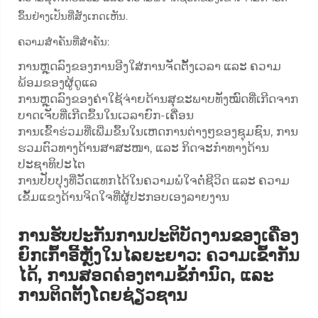
ຂຶ້ນຢ່າງເປັນທີ່ສັງເກດເຫັນ.
ຄວາມສຳຄັນທີ່ສຳຄັນ:
ການຫຼຸດລົງຂອງການອີງໃສ່ການຈັດຕັ້ງເວລາ ແລະ ຄວາມ
ພ້ອມຂອງຜູ້ດູແລ
ການຫຼຸດລົງຂອງຄ່າໃຊ້ຈ່າຍດ້ານສຸຂະພາບທັງໝົດທີ່ເກີດຈາກ
ບາດເຈັບທີ່ເກີດຂຶ້ນໃນເວລາຍົກ-ເຄື່ອນ
ການເຂົ້າຮ່ວມທີ່ເພີ່ມຂຶ້ນໃນເຫດການຕ່າງໆຂອງຊຸມຊົນ, ການ
ຮວມຕົວທາງດ້ານສາສະໜາ, ແລະ ກິດຈະກຳທາງດ້ານ
ປະຊາທິປະໄຕ
ການປັບປຸງທີ່ວັດແທກໄດ້ໃນຄວາມພໍໃຈຕໍ່ຊີວິດ ແລະ ຄວາມ
ເຂັ້ມແຂງດ້ານຈິດໃຈທີ່ຜູ້ປະກອບເອງລາຍງານ
ການຮັບປະກັນການປະຕິບັດງານຂອງເຄື່ອງ
ຍົກເກົ້າອີ້ຫຼັງໃນໄລຍະຍາວ: ຄວາມເຂົ້າກັນ
ໄດ້, ການສອດຄ່ອງຕາມຂໍ້ກຳນົດ, ແລະ
ການຕິດຕັ້ງໂດຍຊ່ຽວຊານ