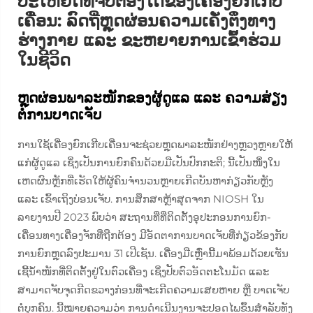
ປະໂຫຍດທີ່ຈັບຕ້ອງໄດ້ຂອງເຄື່ອງຍົກເກີບ
ເຄື່ອນ: ລົດຖີ່ຫຼຸດຜ່ອນຄວາມເຄັ່ງຕຶງທາງ
ຮ່າງກາຍ ແລະ ຂະຫຍາຍການເຂົ້າຮ່ວມ
ໃນຊີວິດ
ຫຼຸດຜ່ອນພາລະໜັກຂອງຜູ້ດູແລ ແລະ ຄວາມສ່ຽງ
ຕໍ່ການບາດເຈັບ
ການໃຊ້ເຄື່ອງຍົກເກີບເຄື່ອນຈະຊ່ວຍຫຼຸດພາລະໜັກຢ່າງຫຼວງຫຼາຍໃຫ້
ແກ່ຜູ້ດູແລ ເຊິ່ງເປັນການຍົກຄົນດ້ວຍມືເປັນປົກກະຕິ; ນີ້ເປັນໜຶ່ງໃນ
ເຫດຜົນຫຼັກທີ່ເຮັດໃຫ້ຜູ້ຄົນຈຳນວນຫຼາຍເກີດບັນຫາກ່ຽວກັບຫຼັງ
ແລະ ເຂົ້າເຖິງບ່ອນເຈັບ. ການສຶກສາຫຼ້າສຸດຈາກ NIOSH ໃນ
ລາຍງານປີ 2023 ພົບວ່າ ສະຖານທີ່ທີ່ຕິດຕັ້ງອຸປະກອນການຍົກ-
ເຄື່ອນທາງເຄື່ອງຈັກທີ່ຖືກຕ້ອງ ມີອັດຕາການບາດເຈັບທີ່ກ່ຽວຂ້ອງກັບ
ການຍົກຫຼຸດລົງປະມານ 31 ເປີເຊັນ. ເຄື່ອງມືເຫຼົ່ານີ້ມາພ້ອມດ້ວຍເซັນ
ເຊີ້ນ້ຳໜັກທີ່ຕິດຕັ້ງຢູ່ໃນຕົວເຄື່ອງ ເຊິ່ງປັບຕົວອັດຕະໂນມັດ ແລະ
ສາມາດຈັບຈຸດກີດຂວາງກ່ອນທີ່ຈະເກີດຄວາມເສຍຫາຍ ຫຼື ບາດເຈັບ
ຕໍ່ບຸກຄົນ. ນີ້ໝາຍຄວາມວ່າ ການດຳເນີນງານຈະປອດໄພຂຶ້ນສຳລັບທັງ