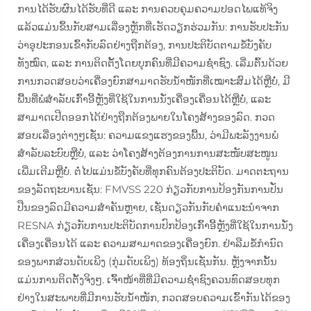
ການໄດ້ຮັບຜົນໄດ້ຮັບທີ່ດີ ແລະ ການຄວບຄຸມຄວາມປອດໄພແທ້ຈິງ
ແລ້ວແມ່ນຂຶ້ນກັບສາມເລື່ອງຫຼັກທີ່ເຮັດວຽກຮ່ວມກັນ: ການຮັບປະກັນ
ວ່າອຸປະກອນເຂົ້າກັບລົດຢ່າງຖືກຕ້ອງ, ການປະຕິບັດຕາມຂໍ້ບັງຄັບ
ທັງໝົດ, ແລະ ການຕິດຕັ້ງໂດຍບຸກຄົນທີ່ມີຄວາມຊ່ຳຊົງ. ເລີ່ມຕົ້ນດ້ວຍ
ການກວດສອບວ່າເຄື່ອງຍົກສາມາດຮັບນ້ຳໜັກທີ່ເໝາະສົມໄດ້ຫຼືບໍ່, ມີ
ພື້ນທີ່ພໍສຳລັບເກົ້າອີ້ຫຼັງທີ່ໃຊ້ໃນການນັ່ງເຄື່ອງເຄື່ອນໄດ້ຫຼືບໍ່, ແລະ
ສາມາດເປີດອອກໄດ້ຢ່າງຖືກຕ້ອງພາຍໃນໂຄງສ້າງຂອງລົດ. ກວດ
ສອບເລື່ອງຕ່າງໆເຊັ່ນ: ຄວາມແຂງແຮງຂອງພື້ນ, ວ່າມີພະລັງງານພໍ
ສຳລັບລະບົບຫຼືບໍ່, ແລະ ວ່າໂຄງສ້າງຕ້ອງການການສະໜັບສະໜູນ
ເພີ່ມເຕີມຫຼືບໍ່. ຕໍ່ໄປແມ່ນຂໍ້ບັງຄັບທີ່ທຸກຄົນຕ້ອງປະຕິບັດ. ມາດຕະຖານ
ຂອງລັດຖະບານເຊັ່ນ: FMVSS 220 ກ່ຽວກັບການປ້ອງກັນການປັ່ນ
ປືນຂອງລົດມີຄວາມສຳຄັນຫຼາຍ, ເຊັ່ນດຽວກັນກັບຄຳແນະນຳຈາກ
RESNA ກ່ຽວກັບການປະຕິບັດການປົກປ້ອງເກົ້າອີ້ຫຼັງທີ່ໃຊ້ໃນການນັ່ງ
ເຄື່ອງເຄື່ອນໄດ້ ແລະ ຄວາມສາມາດຂອງເຄື່ອງຍົກ. ຢ່າລືມຂໍ້ກຳນົດ
ຂອງພາກສ່ວນດັບເພິງ (ກຸ່ມດັບເພິງ) ທ້ອງຖິ່ນເຊັ່ນກັນ. ຫຼັງຈາກນັ້ນ
ແມ່ນການຕິດຕັ້ງຈິງໆ. ເຈົ້າໜ້າທີ່ທີ່ມີຄວາມຊ່ຳຊົງຄວນທົດສອບທຸກ
ຢ່າງໃນສະພາບທີ່ມີການຮັບນ້ຳໜັກ, ກວດສອບຄວາມເຂົ້າກັນໄດ້ຂອງ