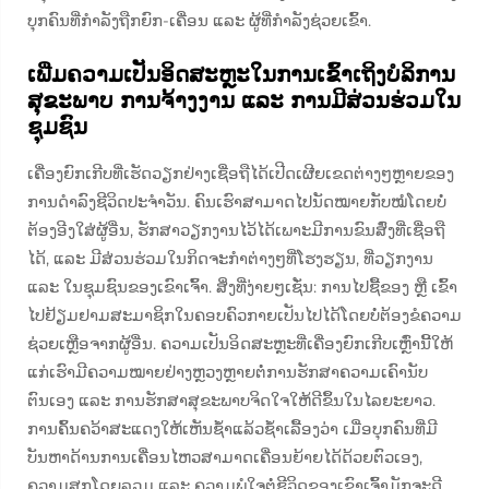
ບຸກຄົນທີ່ກຳລັງຖືກຍົກ-ເຄື່ອນ ແລະ ຜູ້ທີ່ກຳລັງຊ່ວຍເຂົ້າ.
ເພີ່ມຄວາມເປັນອິດສະຫຼະໃນການເຂົ້າເຖິງບໍລິການ
ສຸຂະພາບ ການຈ້າງງານ ແລະ ການມີສ່ວນຮ່ວມໃນ
ຊຸມຊົນ
ເຄື່ອງຍົກເກີບທີ່ເຮັດວຽກຢ່າງເຊື່ອຖືໄດ້ເປີດເຜີຍເຂດຕ່າງໆຫຼາຍຂອງ
ການດຳລົງຊີວິດປະຈຳວັນ. ຄົນເຮົາສາມາດໄປນັດໝາຍກັບໝໍໂດຍບໍ່
ຕ້ອງອີງໃສ່ຜູ້ອື່ນ, ຮັກສາວຽກງານໄວ້ໄດ້ເພາະມີການຂົນສົ່ງທີ່ເຊື່ອຖື
ໄດ້, ແລະ ມີສ່ວນຮ່ວມໃນກິດຈະກຳຕ່າງໆທີ່ໂຮງຮຽນ, ທີ່ວຽກງານ
ແລະ ໃນຊຸມຊົນຂອງເຂົາເຈົ້າ. ສິ່ງທີ່ງ່າຍໆເຊັ່ນ: ການໄປຊື້ຂອງ ຫຼື ເຂົ້າ
ໄປຢ້ຽມຢາມສະມາຊິກໃນຄອບຄົວກາຍເປັນໄປໄດ້ໂດຍບໍ່ຕ້ອງຂໍຄວາມ
ຊ່ວຍເຫຼືອຈາກຜູ້ອື່ນ. ຄວາມເປັນອິດສະຫຼະທີ່ເຄື່ອງຍົກເກີບເຫຼົ່ານີ້ໃຫ້
ແກ່ເຮົາມີຄວາມໝາຍຢ່າງຫຼວງຫຼາຍຕໍ່ການຮັກສາຄວາມເຄົານັບ
ຕົນເອງ ແລະ ການຮັກສາສຸຂະພາບຈິດໃຈໃຫ້ດີຂຶ້ນໃນໄລຍະຍາວ.
ການຄົ້ນຄວ້າສະແດງໃຫ້ເຫັນຊ້ຳແລ້ວຊ້ຳເລື້ອງວ່າ ເມື່ອບຸກຄົນທີ່ມີ
ບັນຫາດ້ານການເຄື່ອນໄຫວສາມາດເຄື່ອນຍ້າຍໄດ້ດ້ວຍຕົວເອງ,
ຄວາມສຸກໂດຍລວມ ແລະ ຄວາມພໍໃຈຕໍ່ຊີວິດຂອງເຂົາເຈົ້າມັກຈະດີ