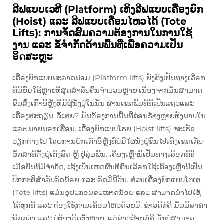
ລີຟແບບເວທີ (Platform) ເທິງລີຟແບບເຄື່ອງຍົກ
(Hoist) ແລະ ລີຟແບບເຄື່ອນໄຫວໄດ້ (Tote
Lifts): ການຈັດສົມຄວາມຕ້ອງການໃນການໃຊ້
ງານ ແລະ ຂໍ້ຈຳກັດດ້ານພື້ນທີ່ເພື່ອຄວາມເປັນ
ອິດສະຫຼະ
ເຄື່ອງຍົກແບບພະລາດຟອມ (Platform lifts) ຍັງຄົງເປັນທາງເລືອກ
ທີ່ນິຍົມໃຊ້ຫຼາຍທີ່ສຸດສຳລັບຄົນຈຳນວນຫຼາຍ ເນື່ອງຈາກມັນສາມາດ
ຂົນສົ່ງເກົ້າອີ້ຫຼັງທີ່ມີຜູ້ນັ່ງຢູ່ໃນນັ້ນ ຜ່ານເຂດພື້ນທີ່ທີ່ເປັນແຖວແລະ
ເຄື່ອງສະຖຽນ. ຂໍ້ເສຍ? ມັນຕ້ອງການພື້ນທີ່ຄ່ອນຂ້າງຫຼາຍທັງພາຍໃນ
ແລະ ພາຍນອກເຮືອນ. ເຄື່ອງຍົກແບບໂຮຍ (Hoist lifts) ຈະເຮັດ
ວຽກຕ່າງໄປ ໂດຍການຍົກເກົ້າອີ້ຫຼັງທີ່ບໍ່ມີໃຜນັ່ງຢູ່ຂຶ້ນໄປເທິງເຂດເກັບ
ຮັກສາທີ່ຕັ້ງຢູ່ເທິງລົດ ຫຼື ຢູ່ລຸ່ມພື້ນ. ເຄື່ອງເຫຼົ່ານີ້ເປັນທາງເລືອກທີ່ດີ
ເມື່ອພື້ນທີ່ມີຈຳກັດ, ເຊິ່ງເປັນເຫດຜົນທີ່ຄົນເລືອກໃຊ້ເຄື່ອງເຫຼົ່ານີ້ເປັນ
ປົກກະຕິສຳລັບລົດນ້ອຍ ແລະ ລົດມິນີວັນ. ສ່ວນເຄື່ອງຍົກແບບໂຕເຕ
(Tote lifts) ແມ່ນອຸປະກອນຂະໜາດນ້ອຍ ແລະ ສາມາດນຳໄປໃຊ້
ໄດ້ທຸກທີ່ ແລະ ຕ້ອງໃຊ້ການເຄື່ອນໄຫວດ້ວຍມື. ຂ່າວດີກໍຄື ມັນມີລາຄາ
ຖືກກວ່າ ແລະ ບໍ່ຕ້ອງຕິດຕັ້ງຫຼາຍ, ແຕ່ຂ່າວຮ້າຍກໍຄື ມັນບໍ່ສາມາດ