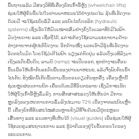
ພື້ນຖານແລ້ວ ມີສອງວິທີທີ່ເຄື່ອງຍົກເກົ້າອີ້ຫຼັງ (wheelchair lifts)
ຊ່ວຍໃຫ້ຜູ້ຄົນຂຶ້ນໄປໃນຢານພາຫະນະໄດ້ຢ່າງປອດໄພ. ລຸ້ນທີ່ເຮັດງານ
ດ້ວຍມື ຈະໃຊ້ລະບົບລໍ້ມື ແລະ ລະບົບໄຮໂດຣລິກ (hydraulic
systems) ເຊິ່ງເຮັດໃຫ້ມັນເໝາະສົມຢ່າງຍິ່ງໃນເວລາທີ່ບໍ່ມີໄຟຟ້າ.
ມັນງ່າຍດາຍ ແລະ ເຊື່ອຖືໄດ້, ແຕ່ຈະຕ້ອງໃຊ້ຄວາມພະຍາຍາມດ້ານ
ຮ່າງກາຍຈາກຜູ້ປະຕິບັດງານ. ອີກດ້ານໜຶ່ງ ພວກເຮົາມີລຸ້ນທີ່ເຮັດງານ
ອັດຕະໂນມັດ ໂດຍໃຊ້ມໍເຕີໄຟຟ້າ. ພຽງແຕ່ກົດປຸ່ມ ແລ້ວເບິ່ງເວທີລົງມາ
ເຖິງລະດັບພື້ນດິນ, ລາມບ໌ (ramp) ຈະເປີດອອກ, ທຸກຢ່າງຈະເຄື່ອນ
ຂຶ້ນເພື່ອໃຫ້ເທົ່າກັບລະດັບພື້ນຂອງຢານພາຫະນະ, ແລ້ວຈຶ່ງພັບກັບເຂົ້າ
ໄປເກັບ. ທັງໝົດນີ້ເກີດຂຶ້ນຕາມຂັ້ນຕອນດຽວກັນທຸກຄັ້ງ. ເຄື່ອງເຫຼົ່ານີ້
ຊ່ວຍຫຼຸດຜ່ອນການຍົກ-ເຄື່ອນດ້ວຍມືທີ່ອັນຕະລາຍ ເຊິ່ງມັກຈະເຮັດ
ໃຫ້ຜູ້ນັ່ງເກົ້າອີ້ຫຼັງລົ້ມລົງ. ການສຶກສາສະແດງໃຫ້ເຫັນວ່າ ມີການ
ຫຼຸດລົງຂອງເຫດການການລົ້ມລົງປະມານ 72% ເນື່ອງຈາກລະບົບເຫຼົ່າ
ນີ້. ເຄື່ອງຍົກທີ່ທັນສະໄໝສ່ວນຫຼາຍຍັງມີທີ່ຈັບດ້ວຍມືຢູ່ຕະຫຼອດ
ເສັ້ນທາງ ແລະ ແນວທາງທີ່ເຫັນໄດ້ (visual guides) ເພື່ອຊ່ວຍໃຫ້ຜູ້
ໃຊ້ຄວບຄຸມສະຖານະການ ແລະ ຮູ້ວ່າຕົວເອງຢູ່ໃນຂັ້ນຕອນໃດຂອງ
ຂະບວນການ.