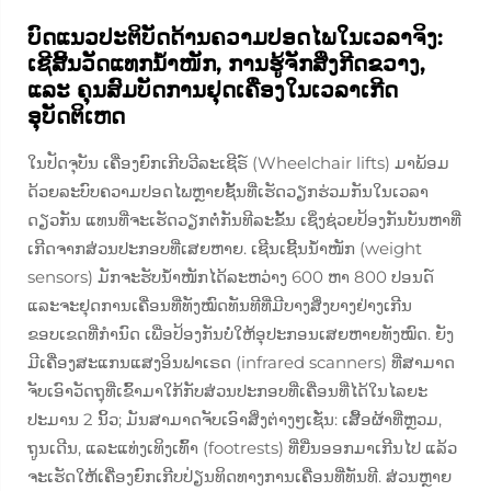
ບົດແນວປະຕິບັດດ້ານຄວາມປອດໄພໃນເວລາຈິງ:
ເຊີສີ້ນວັດແທກນ້ຳໜັກ, ການຮູ້ຈັກສິ່ງກີດຂວາງ,
ແລະ ຄຸນສົມບັດການຢຸດເຄື່ອງໃນເວລາເກີດ
ອຸບັດຕິເຫດ
ໃນປັດຈຸບັນ ເຄື່ອງຍົກເກີບວີລະເຊີຣ໌ (Wheelchair lifts) ມາພ້ອມ
ດ້ວຍລະບົບຄວາມປອດໄພຫຼາຍຊັ້ນທີ່ເຮັດວຽກຮ່ວມກັນໃນເວລາ
ດຽວກັນ ແທນທີ່ຈະເຮັດວຽກຕໍ່ກັນທີລະຂັ້ນ ເຊິ່ງຊ່ວຍປ້ອງກັນບັນຫາທີ່
ເກີດຈາກສ່ວນປະກອບທີ່ເສຍຫາຍ. ເຊີນເຊີ້ນນ້ຳໜັກ (weight
sensors) ມັກຈະຮັບນ້ຳໜັກໄດ້ລະຫວ່າງ 600 ຫາ 800 ປອນດ໌
ແລະຈະຢຸດການເຄື່ອນທີ່ທັງໝົດທັນທີທີ່ມີບາງສິ່ງບາງຢ່າງເກີນ
ຂອບເຂດທີ່ກຳນົດ ເພື່ອປ້ອງກັນບໍ່ໃຫ້ອຸປະກອນເສຍຫາຍທັງໝົດ. ຍັງ
ມີເຄື່ອງສະແກນແສງອິນຟາເຣດ (infrared scanners) ທີ່ສາມາດ
ຈັບເອົາວັດຖຸທີ່ເຂົ້າມາໃກ້ກັບສ່ວນປະກອບທີ່ເຄື່ອນທີ່ໄດ້ໃນໄລຍະ
ປະມານ 2 ນິ້ວ; ມັນສາມາດຈັບເອົາສິ່ງຕ່າງໆເຊັ່ນ: ເສື້ອຜ້າທີ່ຫຼວມ,
ຖູນເດີນ, ແລະແທ່ງເທິງເທົ້າ (footrests) ທີ່ຍື່ນອອກມາເກີນໄປ ແລ້ວ
ຈະເຮັດໃຫ້ເຄື່ອງຍົກເກີບປ່ຽນທິດທາງການເຄື່ອນທີ່ທັນທີ. ສ່ວນຫຼາຍ