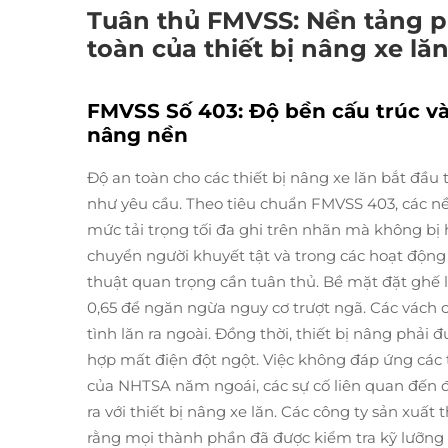
Tuân thủ FMVSS: Nền tảng ph
toàn của thiết bị nâng xe lă
FMVSS Số 403: Độ bền cấu trúc và 
nâng nền
Độ an toàn cho các thiết bị nâng xe lăn bắt đầu
như yêu cầu. Theo tiêu chuẩn FMVSS 403, các nền
mức tải trọng tối đa ghi trên nhãn mà không bị 
chuyển người khuyết tật và trong các hoạt động 
thuật quan trọng cần tuân thủ. Bề mặt đặt ghế lă
0,65 để ngăn ngừa nguy cơ trượt ngã. Các vách c
tình lăn ra ngoài. Đồng thời, thiết bị nâng phải
hợp mất điện đột ngột. Việc không đáp ứng các t
của NHTSA năm ngoái, các sự cố liên quan đến 
ra với thiết bị nâng xe lăn. Các công ty sản xuất
rằng mọi thành phần đã được kiểm tra kỹ lưỡng 