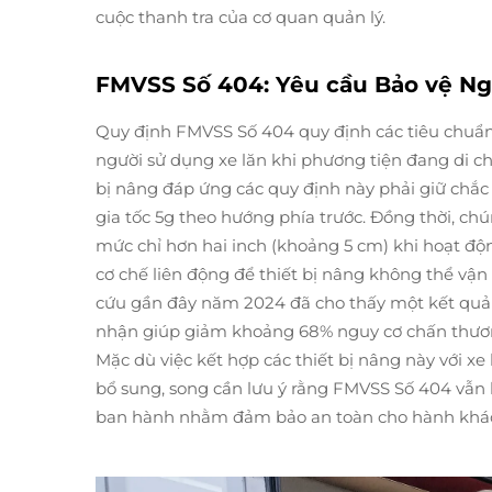
cuộc thanh tra của cơ quan quản lý.
FMVSS Số 404: Yêu cầu Bảo vệ Ngườ
Quy định FMVSS Số 404 quy định các tiêu chuẩ
người sử dụng xe lăn khi phương tiện đang di c
bị nâng đáp ứng các quy định này phải giữ chắc
gia tốc 5g theo hướng phía trước. Đồng thời, ch
mức chỉ hơn hai inch (khoảng 5 cm) khi hoạt độn
cơ chế liên động để thiết bị nâng không thể vận
cứu gần đây năm 2024 đã cho thấy một kết quả
nhận giúp giảm khoảng 68% nguy cơ chấn thươn
Mặc dù việc kết hợp các thiết bị nâng này với x
bổ sung, song cần lưu ý rằng FMVSS Số 404 vẫn l
ban hành nhằm đảm bảo an toàn cho hành khách