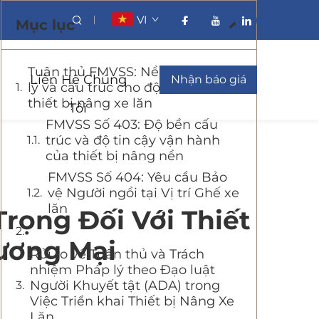
VI
Mục lục
Tuân thủ FMVSS: Nền tảng pháp
Liên Hệ Chúng
Nhận báo giá
lý và cấu trúc cho độ an toàn của
thiết bị nâng xe lăn
Tôi
FMVSS Số 403: Độ bền cấu
trúc và độ tin cậy vận hành
của thiết bị nâng nền
FMVSS Số 404: Yêu cầu Bảo
vệ Người ngồi tại Vị trí Ghế xe
lăn
Trọng Đối Với Thiết
ương Mại
Rủi ro về Tuân thủ và Trách
nhiệm Pháp lý theo Đạo luật
Người Khuyết tật (ADA) trong
Việc Triển khai Thiết bị Nâng Xe
Lăn