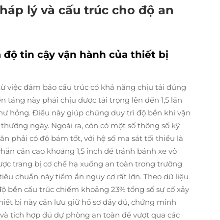
áp lý và cấu trúc cho độ an
n
độ tin cậy vận hành của thiết bị
 từ việc đảm bảo cấu trúc có khả năng chịu tải đúng
 tảng này phải chịu được tải trọng lên đến 1,5 lần
hư hỏng. Điều này giúp chúng duy trì độ bền khi vận
thường ngày. Ngoài ra, còn có một số thông số kỹ
n phải có độ bám tốt, với hệ số ma sát tối thiểu là
hắn cần cao khoảng 1,5 inch để tránh bánh xe vô
 được trang bị cơ chế hạ xuống an toàn trong trường
iêu chuẩn này tiềm ẩn nguy cơ rất lớn. Theo dữ liệu
độ bền cấu trúc chiếm khoảng 23% tổng số sự cố xảy
 thiết bị này cần lưu giữ hồ sơ đầy đủ, chứng minh
và tích hợp đủ dự phòng an toàn để vượt qua các