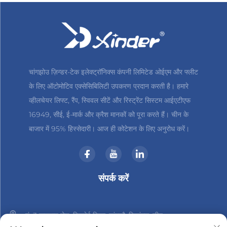
चांगझोउ ज़िन्डर-टेक इलेक्ट्रॉनिक्स कंपनी लिमिटेड ओईएम और फ्लीट
के लिए ऑटोमोटिव एक्सेसिबिलिटी उपकरण प्रदान करती है। हमारे
व्हीलचेयर लिफ्ट, रैंप, स्विवल सीटें और रिस्ट्रेंट सिस्टम आईएटीएफ
16949, सीई, ई-मार्क और क्रैश मानकों को पूरा करते हैं। चीन के
बाजार में 95% हिस्सेदारी। आज ही कोटेशन के लिए अनुरोध करें।
संपर्क करें
नं. 3 हानशान रोड, जिनबेई जिला, चांगझौ, जियांगसु, चीन