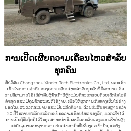
ການເປີດເຜີຍຄວາມເຄື່ອນໄຫວສຳລັບ
ທຸກຄົນ
ທີ່ບໍລິສັດ Changzhou Xinder-Tech Electronics Co., Ltd, ພວກເຮົາ
ເຂົ້າໃຈຄວາມສຳຄັນຂອງຄວາມເຄື່ອນໄຫວສຳລັບບຸກຄົນທີ່ມີພະຍາດ. ລົດ
ວານທີ່ສາມາດໃຊ້ໄດ້ສຳລັບຜູ້ນັ່ງເກົ້າອີ້ຫຼັງແມ່ນຖືກອອກແບບດ້ວຍເຕັກໂນໂລຢີ
ລ່າສຸດ ແລະ ມີຄຸນລັກສະນະທີ່ໃຊ້ງ່າຍ, ເພື່ອໃຫ້ທຸກການເດີນທາງເປັນໄປຢ່າງ
ປອດໄພ, ສະດວກສະບາຍ ແລະ ມີປະສິດທິພາບ. ດ້ວຍປະສົບການຫຼາຍກວ່າ
20 ປີໃນການຜະລິດຜະລິດຕະພັນຄວາມເຄື່ອນໄຫວຂອງລົດ, ພວກເຮົາໄດ້
ກາຍເປັນຊື່ທີ່ເຊື່ອຖືໄດ້ໃນອຸດສາຫະກຳນີ. ຜະລິດຕະພັນຂອງພວກເຮົາບໍ່ພຽງ
ແຕ່ບັນລຸມາດຕະຖານຄວາມປອດໄພສາກົນທີ່ເຂັ້ມງວດເທົ່ານັ້ນ, ແຕ່ຍັງ