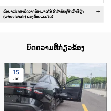
ຂ້ອຍຈະຮັກສາລົດວາງທີ່ສາມາດໃຊ້ໄດ້ສຳລັບຜູ້ນັ່ງເກົ້າອີ້ຫຼັງ
(wheelchair) ຂອງຂ້ອຍແນວໃດ?
ບົດຄວາມທີ່ກ່ຽວຂ້ອງ
15
Jan