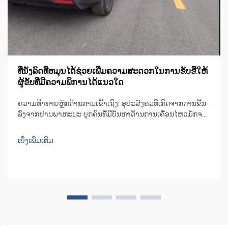
ທີ່ນັ່ງລົດທີ່ຫມຸນໄດ້ຊ່ວຍເພີ່ມຄວາມສະດວກໃນການຂັບຂີ່ໃຫ້
ຜູ້ຂັບທີ່ມີຄວາມພິການໄດ້ແນວໃດ
ຄວາມທ້າທາຍຫຼັກດ້ານການເຂົ້າເຖິງ: ອຸປະສັງຄະທີ່ເກີດຈາກການຂຶ້ນ-
ລົງຈາກຢານພາຫະນະ ບຸກຄົນທີ່ມີບັນຫາດ້ານການເຄື່ອນໄຫວມັກຈະ
ເຈີບປຸ້ມກັບຄວາມຫຍຸ້ງຍາກໃນການຂຶ້ນ-ລົງຈາກທີ່ນັ່ງລົດທົ່ວໄປ. ພື້ນທີ່
ດ້ານໃນຂອງລົດສ່ວນຫຼາຍບໍ່ພຽງພໍ, ສົ່ງຜົນໃຫ້ຜູ້ໃຊ້ຕ້ອງບີບຕົວ ຫຼື ຕື່ນ
ເບິ່ງເພີ່ມເຕີມ
ເທິງ...