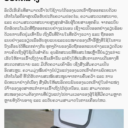
ລົດວີເຮີເຄິນທີ່ສາມາດເຂົ້າໄປໃຊ້ງານໄດ້ຂອງພວກເຮົາຖືກອອກແບບດ້ວຍ
ເຕັກໂນໂລຢີລ່າສຸດເພື່ອຮັບປະກັນຄວາມປອດໄພ, ຄວາມສະດວກສະບາຍ,
ແລະ ຄວາມສະດວກສະບາຍສູງສຸດສຳລັບຜູ້ໂດຍສານທຸກຄົນ. ຈາກລະບົບ
ຍົກອັດຕະໂນມັດທີ່ຖືກອອກແບບຢ່າງແນ່ນອນ ເຊິ່ງຈະເປີດອອກຢ່າງລຽບລ້ອຍ
ດ້ວຍການກົດປຸ່ມເທົ່ານັ້ນ ເຖິງພື້ນທີ່ດ້ານໃນທີ່ກວ້າງຂວາງ ແລະ ຖືກອອກ
ແບບຢ່າງລະອຽດເພື່ອຮັບຮູບແບບແລະຂະໜາດຂອງເກົ້າອີ້ຫຼັງທີ່ໃຊ້ໃນການ
ນັ່ງເຄື່ອນໄດ້ທີ່ແຕກຕ່າງກັນ ທຸກໆດ້ານຂອງລົດຖືກອອກແບບຢ່າງລະອຽດດ້ວຍ
ການຄິດເຖິງຜູ້ໃຊ້ເປັນສຳຄັນ. ຄຸນລັກສະນະທີ່ທັນສະໄໝເຫຼົ່ານີ້ບໍ່ພຽງແຕ່ຈະ
ເຮັດໃຫ້ການເຂົ້າເຖິງງ່າຍຂຶ້ນເທົ່ານັ້ນ ແຕ່ຍັງໃຫ້ປະສົບການການເດີນທາງທີ່
ສະດວກສະບາຍ ແລະ ມີເກີດຄວາມເຄົາລົບ ເຊິ່ງສົ່ງເສີມຄວາມເປັນ
ອິດສະຫຼະ. ຄວາມມຸ່ງໝັ້ນຢ່າງບໍ່ປ່ຽນແປງຂອງພວກເຮົາຕໍ່ການພັດທະນາ
ເຕັກໂນໂລຢີ ທີ່ໄດ້ຮັບການສະໜັບສະໜູນຈາກການຄົ້ນຄວ້າ ແລະ ການ
ພັດທະນາຢ່າງຕໍ່ເນື່ອງ ສົ່ງຜົນໃຫ້ຜະລິດຕະພັນຂອງພວກເຮົາຢູ່ໃນຕຳແໜ່ງ
ນຳ້້າຂອງອຸດສາຫະກຳການເຂົ້າເຖິງໄດ້ຢູ່ເสมືອນ, ແລະ ສາມາດຕອບ
ສະໜອງຄວາມຕ້ອງການທີ່ປ່ຽນແປງໄປຕາມເວລາຂອງຜູ້ໃຊ້ທີ່ມີຄວາມຫຼາກ
ຫຼາຍທັງດ້ານອາຍຸ ແລະ ລະດັບຄວາມສາມາດໃນການເຄື່ອນໄຫວ.