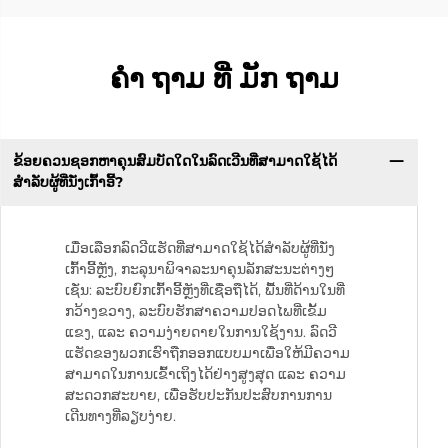
ຄໍາ ຖາມ ທີ່ ມັກ ຖາມ
ຂ້ອຍຄວນຊອກຫາຄຸນສົມບັດໃດໃນລົດເວີນທີ່ສາມາດໃຊ້ໄດ້
ສຳລັບຜູ້ທີ່ນັ່ງເກົ້າອີ້?
ເມື່ອເລືອກລົດວີແຮັດທີ່ສາມາດໃຊ້ໄດ້ສຳລັບຜູ້ທີ່ນັ່ງ
ເກົ້າອີ້ຫຼັງ, ກະລຸນາພິຈາລະນາຄຸນລັກສະນະຕ່າງໆ
ເຊັ່ນ: ລະບົບຍົກເກົ້າອີ້ຫຼັງທີ່ເຊື່ອຖືໄດ້, ພື້ນທີ່ດ້ານໃນທີ່
ກວ້າງຂວາງ, ລະບົບຮັກສາຄວາມປອດໄພທີ່ເຂັ້ມ
ແຂງ, ແລະ ຄວາມງ່າຍດາຍໃນການໃຊ້ງານ. ລົດວີ
ແຮັດຂອງພວກເຮົາຖືກອອກແບບມາເພື່ອໃຫ້ມີຄວາມ
ສາມາດໃນການເຂົ້າເຖິງໄດ້ຢ່າງສູງສຸດ ແລະ ຄວາມ
ສະດວກສະບາຍ, ເພື່ອຮັບປະກັນປະສົບການການ
ເດີນທາງທີ່ລຽບງ່າຍ.