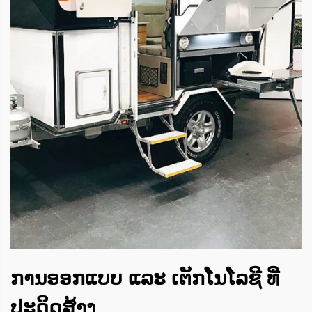
ການອອກແບບ ແລະ ເຕັກໂນໂລຊີ ທີ່
ປະດິດສ້າງ