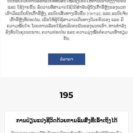
ປະກອບດ້ວຍການອອກແບບທີ່ທັນສະໄໝເຊິ່ງເຮັດໃຫ້ການເຂົ້າເຖິງງ່າຍຂຶ້ນ
ແລະ ໃຊ້ງ່າຍຂຶ້ນ. ລົດວານທີ່ສາມາດໃຊ້ໄດ້ສຳລັບຜູ້ນັ່ງເກົ້າອີ້ຫຼັງຂອງພວກ
ເຮົາມີລະບົບຍົກເກົ້າອີ້ຫຼັງ, ລະບົບເສັ້ນທາງເອີ້ນຂຶ້ນ (ramp), ແລະ ລະບົບຈັບ
ເກົ້າອີ້ຫຼັງທີ່ປອດໄພ, ເພື່ອໃຫ້ຜູ້ໃຊ້ສາມາດເດີນທາງດ້ວຍຕົວເອງ ແລະ ມີ
ຄວາມໝັ້ນໃຈ. ໂດຍການເລືອກໃຊ້ຜະລິດຕະພັນຂອງພວກເຮົາ, ທ່ານກຳລັງ
ລົງທຶນໃນຄຸນນະພາບ, ຄວາມປອດໄພ ແລະ ຄວາມມຸ່ງໝັ້ນຕໍ່ຄວາມເທົ່າທຽມ
ກັນ.
ຂໍລາຄາ
195
ການປ່ຽນແປງຊີວິດດ້ວຍການຂົນສົ່ງທີ່ເຂົ້າເຖິງໄດ້