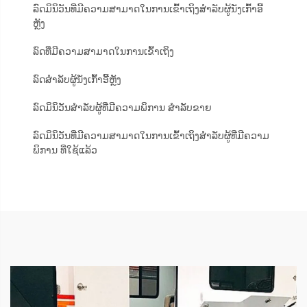
ລົດມິນິວັນທີ່ມີຄວາມສາມາດໃນການເຂົ້າເຖິງສຳລັບຜູ້ນັ່ງເກົ້າອີ້
ຫຼັງ
ລົດທີ່ມີຄວາມສາມາດໃນການເຂົ້າເຖິງ
ລົດສຳລັບຜູ້ນັ່ງເກົ້າອີ້ຫຼັງ
ລົດມິນິວັນສຳລັບຜູ້ທີ່ມີຄວາມພິການ ສຳລັບຂາຍ
ລົດມິນິວັນທີ່ມີຄວາມສາມາດໃນການເຂົ້າເຖິງສຳລັບຜູ້ທີ່ມີຄວາມ
ພິການ ທີ່ໃຊ້ແລ້ວ