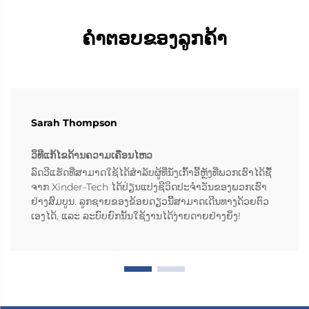
ຄໍາຕອບຂອງລູກຄ້າ
Sarah Thompson
ວິທີແກ້ໄຂດ້ານຄວາມເຄື່ອນໄຫວ
ລົດວີແຮັດທີ່ສາມາດໃຊ້ໄດ້ສຳລັບຜູ້ທີ່ນັ່ງເກົ້າອີ້ຫຼັງທີ່ພວກເຮົາໄດ້ຊື້
ຈາກ Xinder-Tech ໄດ້ປ່ຽນແປງຊີວິດປະຈຳວັນຂອງພວກເຮົາ
ຢ່າງສົມບູນ. ລູກຊາຍຂອງຂ້ອຍດຽວນີ້ສາມາດເດີນທາງດ້ວຍຕົວ
ເອງໄດ້, ແລະ ລະບົບຍົກນັ້ນໃຊ້ງານໄດ້ງ່າຍດາຍຢ່າງຍິ່ງ!