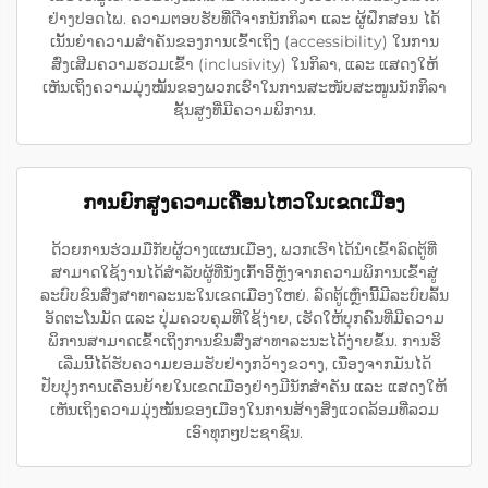
ຢ່າງປອດໄພ. ຄວາມຕອບຮັບທີ່ດີຈາກນັກກິລາ ແລະ ຜູ້ຝຶກສອນ ໄດ້
ເນັ້ນຍຳຄວາມສຳຄັນຂອງການເຂົ້າເຖິງ (accessibility) ໃນການ
ສົ່ງເສີມຄວາມຮວມເຂົ້າ (inclusivity) ໃນກິລາ, ແລະ ແສດງໃຫ້
ເຫັນເຖິງຄວາມມຸ່ງໝັ້ນຂອງພວກເຮົາໃນການສະໜັບສະໜູນນັກກິລາ
ຊັ້ນສູງທີ່ມີຄວາມພິການ.
ການຍົກສູງຄວາມເຄື່ອນໄຫວໃນເຂດເມືອງ
ດ້ວຍການຮ່ວມມືກັບຜູ້ວາງແຜນເມືອງ, ພວກເຮົາໄດ້ນຳເຂົ້າລົດຕູ້ທີ່
ສາມາດໃຊ້ງານໄດ້ສຳລັບຜູ້ທີ່ນັ່ງເກົ້າອີ້ຫຼັງຈາກຄວາມພິການເຂົ້າສູ່
ລະບົບຂົນສົ່ງສາທາລະນະໃນເຂດເມືອງໃຫຍ່. ລົດຕູ້ເຫຼົ່ານີ້ມີລະບົບລົ້ນ
ອັດຕະໂນມັດ ແລະ ປຸ່ມຄວບຄຸມທີ່ໃຊ້ງ່າຍ, ເຮັດໃຫ້ບຸກຄົນທີ່ມີຄວາມ
ພິການສາມາດເຂົ້າເຖິງການຂົນສົ່ງສາທາລະນະໄດ້ງ່າຍຂຶ້ນ. ການຮິ
ເລີ່ມນີ້ໄດ້ຮັບຄວາມຍອມຮັບຢ່າງກວ້າງຂວາງ, ເນື່ອງຈາກມັນໄດ້
ປັບປຸງການເຄື່ອນຍ້າຍໃນເຂດເມືອງຢ່າງມີນັກສຳຄັນ ແລະ ແສດງໃຫ້
ເຫັນເຖິງຄວາມມຸ່ງໝັ້ນຂອງເມືອງໃນການສ້າງສິ່ງແວດລ້ອມທີ່ລວມ
ເອົາທຸກໆປະຊາຊົນ.