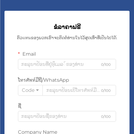
ຂໍລາຄາຟຣີ
ຕົວแทนຂອງພວກເຮົາຈະຕິດຕໍ່ທ່ານໃນໄວ້ສຸດເທົ່າທີ່ເປັນໄປໄດ້.
Email
0/100
ໂทรศัพท์ມືຖື/WhatsApp
Code
0/100
ຊື່
0/100
Company Name