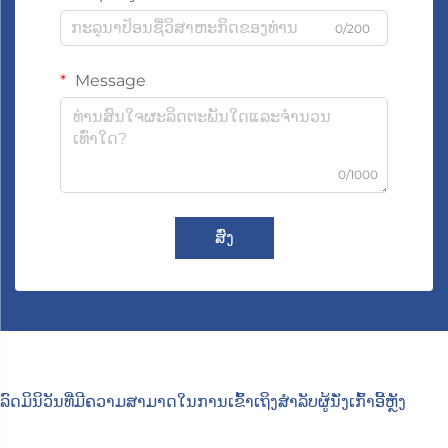
0/200
Message
0/1000
ສົ່ງ
ລົດມິນິວັນທີ່ມີຄວາມສາມາດໃນການເຂົ້າເຖິງສຳລັບຜູ້ນັ່ງເກົ້າອີ້ຫຼັງ