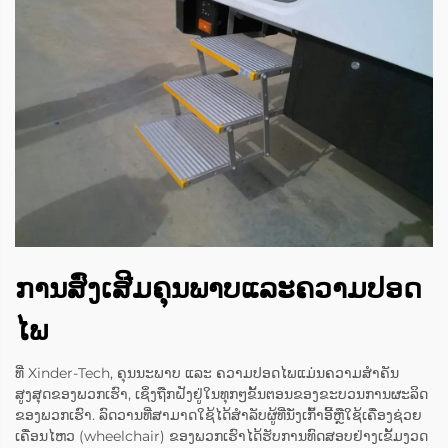
ການສົ່ງເສີມຄຸນພາບແລະຄວາມປອດ
ໄພ
ທີ່ Xinder-Tech, ຄຸນນະພາບ ແລະ ຄວາມປອດໄພແມ່ນຄວາມສຳຄັນ
ສູງສຸດຂອງພວກເຮົາ, ເຊິ່ງຖືກຝັງຢູ່ໃນທຸກໆຂັ້ນຕອນຂອງຂະບວນການຜະລິດ
ຂອງພວກເຮົາ. ລົດວານທີ່ສາມາດໃຊ້ໄດ້ສຳລັບຜູ້ທີ່ນັ່ງເກົ້າອີ້ຫຼືໃຊ້ເຄື່ອງຊ່ວຍ
ເຄື່ອນໄຫວ (wheelchair) ຂອງພວກເຮົາໄດ້ຮັບການທົດສອບຢ່າງເຂັ້ມງວດ