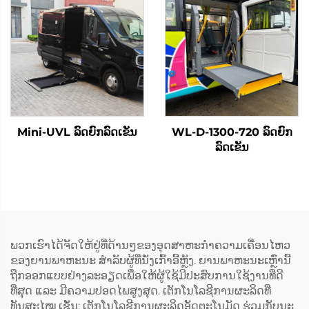
Mini-UVL ລົດຍົກລົດເຂັນ
WL-D-1300-720 ລົດຍົກ
ລົດເຂັນ
ພວກເຮົາໄດ້ຈັດໃຫ້ຢູ່ທີ່ດ້ານໆຂອງອຸດສາຫະກຳຄວາມເຄື່ອນໄຫວ
ຂອງຍານພາຫະນະ ສຳລັບຜູ້ທີ່ນັ່ງເກົ້າອີ້ຫຼັງ. ຍານພາຫະນະເຫຼົ່ານີ້
ຖືກອອກແບບຢ່າງລະອຽດເພື່ອໃຫ້ຜູ້ໃຊ້ມີປະສົບການໃຊ້ງານທີ່ດີ
ທີ່ສຸດ ແລະ ມີຄວາມປອດໄພສູງສຸດ. ເຕັກໂນໂລຊີການຜະລິດທີ່
ທັນສະໄໝ ເຊັ່ນ: ເຕັກໂນໂລຊີການຜະລິດອັດຕະໂນມັດ ຮ່ວມກັບນະ