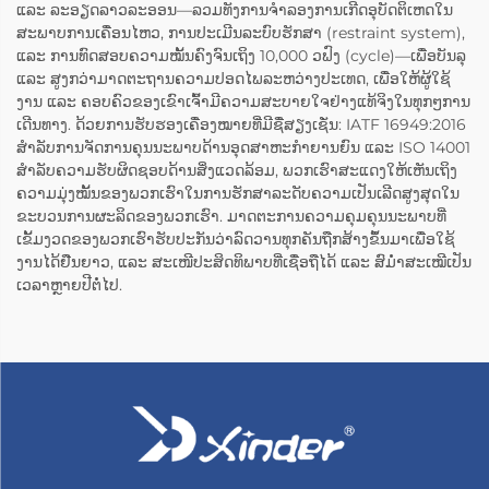
ແລະ ລະອຽດລາວລະອອນ—ລວມທັງການຈຳລອງການເກີດອຸບັດຕິເຫດໃນ
ສະພາບການເຄື່ອນໄຫວ, ການປະເມີນລະບົບຮັກສາ (restraint system),
ແລະ ການທົດສອບຄວາມໝັ້ນຄົງຈົນເຖິງ 10,000 ວຟົງ (cycle)—ເພື່ອບັນລຸ
ແລະ ສູງກວ່າມາດຕະຖານຄວາມປອດໄພລະຫວ່າງປະເທດ, ເພື່ອໃຫ້ຜູ້ໃຊ້
ງານ ແລະ ຄອບຄົວຂອງເຂົາເຈົ້າມີຄວາມສະບາຍໃຈຢ່າງແທ້ຈິງໃນທຸກໆການ
ເດີນທາງ. ດ້ວຍການຮັບຮອງເຄື່ອງໝາຍທີ່ມີຊື່ສຽງເຊັ່ນ: IATF 16949:2016
ສຳລັບການຈັດການຄຸນນະພາບດ້ານອຸດສາຫະກຳຍານຍົນ ແລະ ISO 14001
ສຳລັບຄວາມຮັບຜິດຊອບດ້ານສິ່ງແວດລ້ອມ, ພວກເຮົາສະແດງໃຫ້ເຫັນເຖິງ
ຄວາມມຸ່ງໝັ້ນຂອງພວກເຮົາໃນການຮັກສາລະດັບຄວາມເປັນເລີດສູງສຸດໃນ
ຂະບວນການຜະລິດຂອງພວກເຮົາ. ມາດຕະການຄວາມຄຸມຄຸນນະພາບທີ່
ເຂັ້ມງວດຂອງພວກເຮົາຮັບປະກັນວ່າລົດວານທຸກຄັນຖືກສ້າງຂຶ້ນມາເພື່ອໃຊ້
ງານໄດ້ຢືນຍາວ, ແລະ ສະເໜີປະສິດທິພາບທີ່ເຊື່ອຖືໄດ້ ແລະ ສົມໍ່າສະເໝີເປັນ
ເວລາຫຼາຍປີຕໍ່ໄປ.