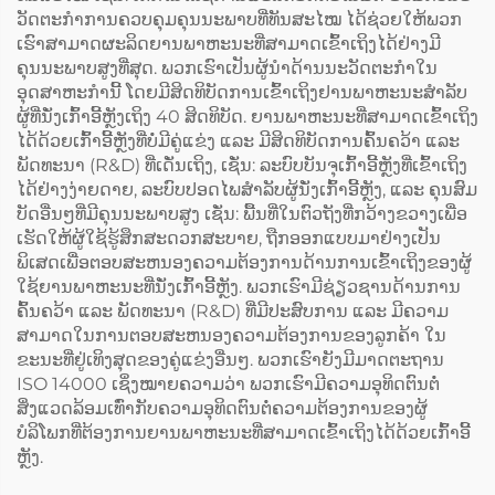
ວັດຕະກຳການຄວບຄຸມຄຸນນະພາບທີ່ທັນສະໄໝ ໄດ້ຊ່ວຍໃຫ້ພວກ
ເຮົາສາມາດຜະລິດຍານພາຫະນະທີ່ສາມາດເຂົ້າເຖິງໄດ້ຢ່າງມີ
ຄຸນນະພາບສູງທີ່ສຸດ. ພວກເຮົາເປັນຜູ້ນຳດ້ານນະວັດຕະກຳໃນ
ອຸດສາຫະກຳນີ້ ໂດຍມີສິດທິບັດການເຂົ້າເຖິງຢານພາຫະນະສຳລັບ
ຜູ້ທີ່ນັ່ງເກົ້າອີ້ຫຼັງເຖິງ 40 ສິດທິບັດ. ຍານພາຫະນະທີ່ສາມາດເຂົ້າເຖິງ
ໄດ້ດ້ວຍເກົ້າອີ້ຫຼັງທີ່ບໍ່ມີຄູ່ແຂ່ງ ແລະ ມີສິດທິບັດການຄົ້ນຄວ້າ ແລະ
ພັດທະນາ (R&D) ທີ່ເດັ່ນເຖິງ, ເຊັ່ນ: ລະບົບບັນຈຸເກົ້າອີ້ຫຼັງທີ່ເຂົ້າເຖິງ
ໄດ້ຢ່າງງ່າຍດາຍ, ລະບົບປອດໄພສຳລັບຜູ້ນັ່ງເກົ້າອີ້ຫຼັງ, ແລະ ຄຸນສົມ
ບັດອື່ນໆທີ່ມີຄຸນນະພາບສູງ ເຊັ່ນ: ພື້ນທີ່ໃນຕົວຖັງທີ່ກວ້າງຂວາງເພື່ອ
ເຮັດໃຫ້ຜູ້ໃຊ້ຮູ້ສຶກສະດວກສະບາຍ, ຖືກອອກແບບມາຢ່າງເປັນ
ພິເສດເພື່ອຕອບສະຫນອງຄວາມຕ້ອງການດ້ານການເຂົ້າເຖິງຂອງຜູ້
ໃຊ້ຍານພາຫະນະທີ່ນັ່ງເກົ້າອີ້ຫຼັງ. ພວກເຮົາມີຊ່ຽວຊານດ້ານການ
ຄົ້ນຄວ້າ ແລະ ພັດທະນາ (R&D) ທີ່ມີປະສົບການ ແລະ ມີຄວາມ
ສາມາດໃນການຕອບສະຫນອງຄວາມຕ້ອງການຂອງລູກຄ້າ ໃນ
ຂະນະທີ່ຢູ່ເທິງສຸດຂອງຄູ່ແຂ່ງອື່ນໆ. ພວກເຮົາຍັງມີມາດຕະຖານ
ISO 14000 ເຊິ່ງໝາຍຄວາມວ່າ ພວກເຮົາມີຄວາມອຸທິດຕົນຕໍ່
ສິ່ງແວດລ້ອມເທົ່າກັບຄວາມອຸທິດຕົນຕໍ່ຄວາມຕ້ອງການຂອງຜູ້
ບໍລິໂພກທີ່ຕ້ອງການຍານພາຫະນະທີ່ສາມາດເຂົ້າເຖິງໄດ້ດ້ວຍເກົ້າອີ້
ຫຼັງ.