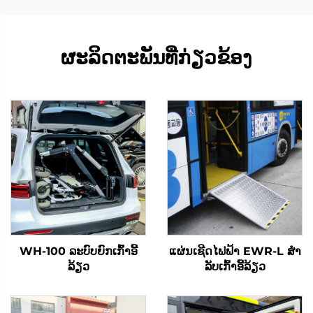
ຜະລິດຕະພັນທີ່ກ່ຽວຂ້ອງ
WH-100 ລະບົບຍົກເກົ້າອີ້
ແຜ່ນເຊີດໄຟຟ້າ EWR-L ສໍາ
ລ້ຽວ
ລັບເກົ້າອີ້ລ້ຽວ