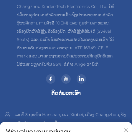
Changzhou Xinder-Tech Electronics Co., Ltd. ໃຫ້
ບໍລິການອຸປະກອນສຳລັບການເຂົ້າເຖິງຢານພາຫະນະ ສຳລັບ
ຜູ້ຜະລິດຕາມການສັ່ງຊື້ (OEM) ແລະ ກຸ່ມຢານພາຫະນະ.
ເຄື່ອງຍົກເກົ້າອີ້ຫຼັງ, ລໍ້ເຄື່ອງຍົກ, ເກົ້າອີ້ຫຼັງທີ່ຫັນໄດ້ (Swivel
Seats) ແລະ ລະບົບຮັກສາຄວາມປອດໄພຂອງພວກເຮົາ ໄດ້
ຮັບການຮັບຮອງຕາມມາດຕະຖານ IATF 16949, CE, E-
mark ແລະ ມາດຕະຖານການທົດສອບການເກີດອຸບັດຕິເຫດ.
ມີສ່ວນຕະຫຼາດໃນຈີນ 95%. ຂໍຄຳເ Ange ວ່ານີ້ເດີ!
ຕິດຕໍ່ພວກເຮົາ
ເລກທີ 3 ຖະໜົນ Hanshan, ເຂດ Xinbei, ເມືອງ Changzhou, ຈັງ
ຫວັດ Jiangsu, ປະເທດຈີນ
We value your privacy