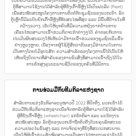
ດ້ວຍຄວາມຮ່ວມມືກັບອົງການພິການທ້ອງຖິ່ນ, ພວກເຮົາໄດ້ຈັດຫາລົດ
ຕູ້ທີ່ສາມາດໃຊ້ງານໄດ້ສຳລັບຜູ້ທີ່ນັ່ງເກົ້າອີ້ຫຼັງໄດ້ເປັນຟະລີດ (fleet)
ເພື່ອສະໜັບສະໜູນໂຄງການການຕິດຕໍ່ກັບຊຸມຊົນຂອງພວກເຂົາ. ລົດ
ຕູ້ເຫຼົ່ານີ້ມີລະບົບຍົກເກົ້າອີ້ຫຼັງທີ່ທັນສະໄໝທີ່ສຸດ ແລະ ມີພື້ນທີ່ດ້ານໃນທີ່
ກວ້າງຂວາງ, ເຮັດໃຫ້ບຸກຄົນທີ່ມີຄວາມຫຍຸ້ງຍາກດ້ານການ
ເຄື່ອນໄຫວສາມາດເຂົ້າຮ່ວມກິດຈະກຳຕ່າງໆໄດ້. ຄຳຕອບກັບການ
ປະເມີນຜົນສະແດງໃຫ້ເຫັນວ່າມີການເຂົ້າຮ່ວມຂອງຊຸມຊົນເພີ່ມຂຶ້ນ
ຢ່າງຫຼວງຫຼາຍ, ເນື່ອງຈາກຜູ້ໃຊ້ຮູ້ສຶກວ່າຕົນເອງມີອຳນາດໃນການ
ເດີນທາງໂດຍບໍ່ມີອຸປະສັກ. ຄວາມສຳເລັດຂອງໂຄງການນີ້ໄດ້ເນັ້ນໃຫ້
ເຫັນເຖິງບົດບາດທີ່ສຳຄັນຂອງການຂົນສົ່ງທີ່ສາມາດເຂົ້າເຖິງໄດ້ໃນ
ການຍົກສູງຄຸນນະພາບຊີວິດຂອງບຸກຄົນທີ່ມີພິການ.
ການຮ່ວມມືກັບທີມກິລາແຫ່ງຊາດ
ສຳລັບການແຂ່ງຂັນກິລາລະດູໜາວປີ 2022 ທີ່ປັກກິ່ງ, ພວກເຮົາໄດ້
ຮ່ວມມືກັບທີມກິລາແຫ່ງຊາດເພື່ອຈັດຫາລົດຕູ້ທີ່ສາມາດໃຊ້ໄດ້ສຳລັບ
ຜູ້ທີ່ນັ່ງເກົ້າອີ້ຫຼັງ (wheelchair) ແກ່ນັກກິລາ ແລະ ພະນັກງານ
ສະໜັບສະໜູນ. ລົດຕູ້ຂອງພວກເຮົາຖືກຕິດຕັ້ງດ້ວຍຄຸນລັກສະນະ
ຄວາມປອດໄພຂັ້ນສູງ ແລະ ການຈັດແຈງທີ່ນັ່ງທີ່ສະດວກສະບາຍ,
ເພື່ອໃຫ້ຜູ້ເຂົ້າຮ່ວມທັງໝົດສາມາດເດີນທາງໄປຫາການແຂ່ງຂັນໄດ້