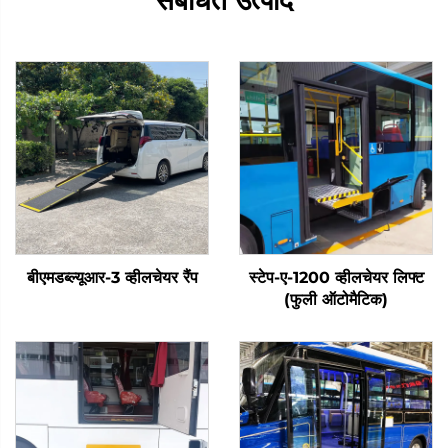
संबंधित उत्पाद
बीएमडब्ल्यूआर-3 व्हीलचेयर रैंप
स्टेप-ए-1200 व्हीलचेयर लिफ्ट
(फुली ऑटोमैटिक)