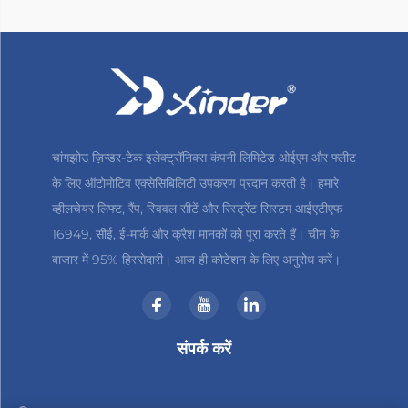
चांगझोउ ज़िन्डर-टेक इलेक्ट्रॉनिक्स कंपनी लिमिटेड ओईएम और फ्लीट
के लिए ऑटोमोटिव एक्सेसिबिलिटी उपकरण प्रदान करती है। हमारे
व्हीलचेयर लिफ्ट, रैंप, स्विवल सीटें और रिस्ट्रेंट सिस्टम आईएटीएफ
16949, सीई, ई-मार्क और क्रैश मानकों को पूरा करते हैं। चीन के
बाजार में 95% हिस्सेदारी। आज ही कोटेशन के लिए अनुरोध करें।
संपर्क करें