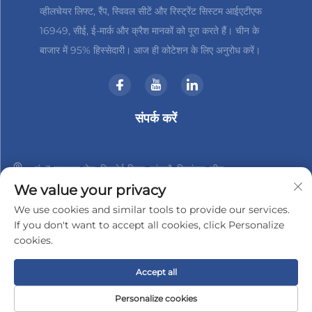
व्हीलचेयर लिफ्ट, रैंप, स्विवल सीटें और रिस्ट्रेंट सिस्टम आईएटीएफ
16949, सीई, ई-मार्क और क्रैश मानकों को पूरा करते हैं। चीन के
बाजार में 95% हिस्सेदारी। आज ही कोटेशन के लिए अनुरोध करें।
संपर्क करें
नं. 3 हानशान रोड, जिनबेई जिला, चांगझौ, जियांगसु, चीन
We value your privacy
+86-18961288218
We use cookies and similar tools to provide our services.
If you don't want to accept all cookies, click Personalize
[email protected]
cookies.
Accept all
कॉपीराइट © 2025 चांगझौ जिंडर-टेक इलेक्ट्रॉनिक्स कंपनी, लिमिटेड द्वारा
गोपनीयता नीति
Personalize cookies