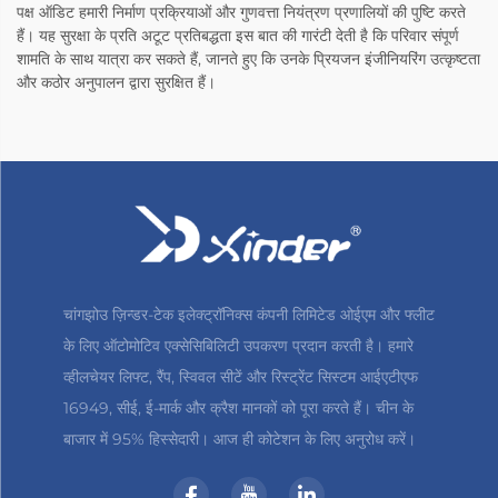
पक्ष ऑडिट हमारी निर्माण प्रक्रियाओं और गुणवत्ता नियंत्रण प्रणालियों की पुष्टि करते
हैं। यह सुरक्षा के प्रति अटूट प्रतिबद्धता इस बात की गारंटी देती है कि परिवार संपूर्ण
शामति के साथ यात्रा कर सकते हैं, जानते हुए कि उनके प्रियजन इंजीनियरिंग उत्कृष्टता
और कठोर अनुपालन द्वारा सुरक्षित हैं।
चांगझोउ ज़िन्डर-टेक इलेक्ट्रॉनिक्स कंपनी लिमिटेड ओईएम और फ्लीट
के लिए ऑटोमोटिव एक्सेसिबिलिटी उपकरण प्रदान करती है। हमारे
व्हीलचेयर लिफ्ट, रैंप, स्विवल सीटें और रिस्ट्रेंट सिस्टम आईएटीएफ
16949, सीई, ई-मार्क और क्रैश मानकों को पूरा करते हैं। चीन के
बाजार में 95% हिस्सेदारी। आज ही कोटेशन के लिए अनुरोध करें।