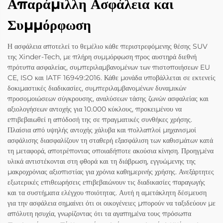
Απαράμιλλη Ασφάλεια και
Συμμόρφωση
Η ασφάλεια αποτελεί το θεμέλιο κάθε περιστρεφόμενης θέσης SUV
της Xinder-Tech, με πλήρη συμμόρφωση προς αυστηρά διεθνή
πρότυπα ασφαλείας, συμπεριλαμβανομένων των πιστοποιήσεων EU
CE, ISO και IATF 16949:2016. Κάθε μονάδα υποβάλλεται σε εκτενείς
δοκιμαστικές διαδικασίες, συμπεριλαμβανομένων δυναμικών
προσομοιώσεων σύγκρουσης, αναλύσεων τάσης ζωνών ασφαλείας και
αξιολογήσεων αντοχής για 10.000 κύκλους, προκειμένου να
επιβεβαιωθεί η απόδοσή της σε πραγματικές συνθήκες χρήσης.
Πλαίσια από υψηλής αντοχής χάλυβα και πολλαπλοί μηχανισμοί
ασφάλισης διασφαλίζουν τη σταθερή εξασφάλιση των καθισμάτων κατά
τη μεταφορά, αποτρέποντας οποιαδήποτε ακούσια κίνηση. Προηγμένα
υλικά αντιστέκονται στη φθορά και τη διάβρωση, εγγυώμενης της
μακροχρόνιας αξιοπιστίας για χρόνια καθημερινής χρήσης. Ανεξάρτητες
εξωτερικές επιθεωρήσεις επιβεβαιώνουν τις διαδικασίες παραγωγής
και τα συστήματα ελέγχου ποιότητας. Αυτή η αμετάκλητη δέσμευση
για την ασφάλεια σημαίνει ότι οι οικογένειες μπορούν να ταξιδεύουν με
απόλυτη ησυχία, γνωρίζοντας ότι τα αγαπημένα τους πρόσωπα