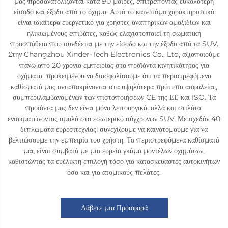
μας προσανατολίζονται κατά 90 μοίρες, επιτρέποντας ευκολότερη
είσοδο και έξοδο από το όχημα. Αυτό το καινοτόμο χαρακτηριστικό
είναι ιδιαίτερα ευεργετικό για χρήστες αναπηρικών αμαξιδίων και
ηλικιωμένους επιβάτες, καθώς ελαχιστοποιεί τη σωματική
προσπάθεια που συνδέεται με την είσοδο και την έξοδο από τα SUV.
Στην Changzhou Xinder-Tech Electronics Co., Ltd, αξιοποιούμε
πάνω από 20 χρόνια εμπειρίας στα προϊόντα κινητικότητας για
οχήματα, προκειμένου να διασφαλίσουμε ότι τα περιστρεφόμενα
καθίσματά μας ανταποκρίνονται στα υψηλότερα πρότυπα ασφαλείας,
συμπεριλαμβανομένων των πιστοποιήσεων CE της ΕΕ και ISO. Τα
προϊόντα μας δεν είναι μόνο λειτουργικά, αλλά και στιλάτα,
ενσωματώνοντας ομαλά στο εσωτερικό σύγχρονων SUV. Με σχεδόν 40
διπλώματα ευρεσιτεχνίας, συνεχίζουμε να καινοτομούμε για να
βελτιώσουμε την εμπειρία του χρήστη. Τα περιστρεφόμενα καθίσματά
μας είναι συμβατά με μια ευρεία γκάμα μοντέλων οχημάτων,
καθιστώντας τα ευέλικτη επιλογή τόσο για κατασκευαστές αυτοκινήτων
όσο και για ατομικούς πελάτες.
Λάβετε μια Προσφορά