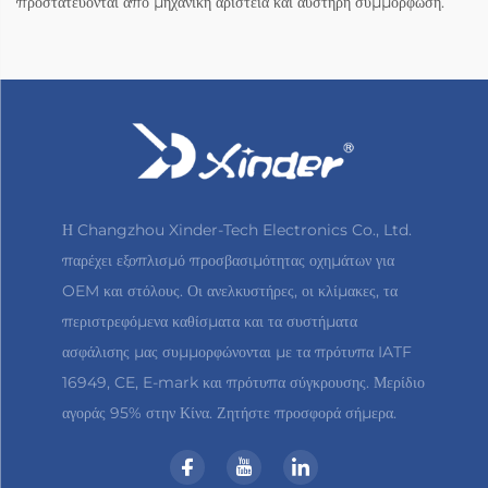
προστατεύονται από μηχανική αριστεία και αυστηρή συμμόρφωση.
Η Changzhou Xinder-Tech Electronics Co., Ltd.
παρέχει εξοπλισμό προσβασιμότητας οχημάτων για
OEM και στόλους. Οι ανελκυστήρες, οι κλίμακες, τα
περιστρεφόμενα καθίσματα και τα συστήματα
ασφάλισης μας συμμορφώνονται με τα πρότυπα IATF
16949, CE, E-mark και πρότυπα σύγκρουσης. Μερίδιο
αγοράς 95% στην Κίνα. Ζητήστε προσφορά σήμερα.