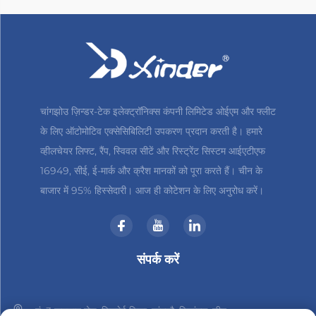
चांगझोउ ज़िन्डर-टेक इलेक्ट्रॉनिक्स कंपनी लिमिटेड ओईएम और फ्लीट
के लिए ऑटोमोटिव एक्सेसिबिलिटी उपकरण प्रदान करती है। हमारे
व्हीलचेयर लिफ्ट, रैंप, स्विवल सीटें और रिस्ट्रेंट सिस्टम आईएटीएफ
16949, सीई, ई-मार्क और क्रैश मानकों को पूरा करते हैं। चीन के
बाजार में 95% हिस्सेदारी। आज ही कोटेशन के लिए अनुरोध करें।
संपर्क करें
नं. 3 हानशान रोड, जिनबेई जिला, चांगझौ, जियांगसु, चीन