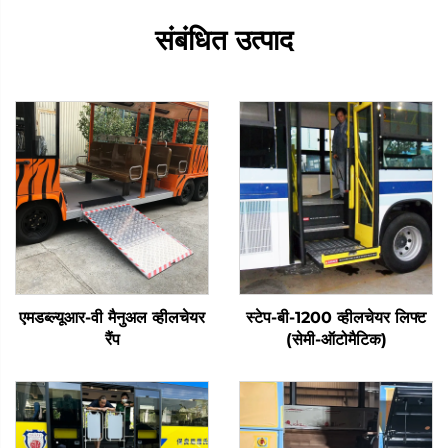
संबंधित उत्पाद
एमडब्ल्यूआर-वी मैनुअल व्हीलचेयर
स्टेप-बी-1200 व्हीलचेयर लिफ्ट
रैंप
(सेमी-ऑटोमैटिक)