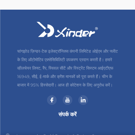
चांगझोउ ज़िन्डर-टेक इलेक्ट्रॉनिक्स कंपनी लिमिटेड ओईएम और फ्लीट
के लिए ऑटोमोटिव एक्सेसिबिलिटी उपकरण प्रदान करती है। हमारे
व्हीलचेयर लिफ्ट, रैंप, स्विवल सीटें और रिस्ट्रेंट सिस्टम आईएटीएफ
16949, सीई, ई-मार्क और क्रैश मानकों को पूरा करते हैं। चीन के
बाजार में 95% हिस्सेदारी। आज ही कोटेशन के लिए अनुरोध करें।
संपर्क करें