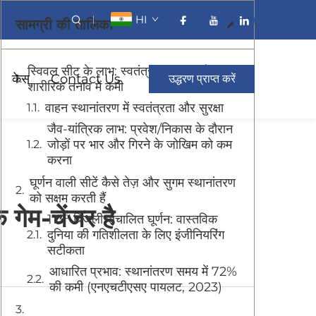
HI
सामग्री की तालिका
स्विवल सीट के लाभ: स्वतंत्रता, सुरक्षा और
केस
Contact Us
उद्धरण प्राप्त करें
शारीरिक तनाव में कमी
वाहन स्थानांतरण में स्वतंत्रता और सुरक्षा
जैव-यांत्रिक लाभ: प्रवेश/निकास के दौरान
जोड़ों पर भार और गिरने के जोखिम को कम
करना
घूर्णन वाली सीटें कैसे तेज़ और सुगम स्थानांतरण
को सक्षम करती हैं
 गेम-चेंजर है
113° बिजली संचालित घूर्णन: वास्तविक
दुनिया की गतिशीलता के लिए इंजीनियरिंग
सटीकता
आधारित प्रभाव: स्थानांतरण समय में 72%
की कमी (एनएचटीएसए पायलट, 2023)