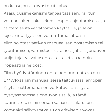
on kaasujousilla avustetut kahvat.
Kaasujousimekanismi tarjoaa tasaisen, hallitun
voimantuken, joka tekee rampin laajentamisesta ja
taittamisesta vaivattoman käyttäjille, joilla on
rajoittunut fyysinen voima. Tämä ratkaisu
eliminointaa vaativan manuaalisen nostamisen tai
työntämisen, varmistaen että hoitajat tai ajoneuvon
kuljettajat voivat asentaa tai tallettaa rampin
nopeasti ja helposti.
Tilan hyödyntäminen on toinen huomattava etu
BMWR-sarjan manuaalisessa taittuvassa ramppiin.
Käyttämättömänä sen voi kätevästi säilyttää
pystyasennossa ajoneuvon sisällä, ja tämä
suunnittelu minimoi sen varaaman tilan. Tämä
kompakti säilytysratkaisu on erityisen arvokas