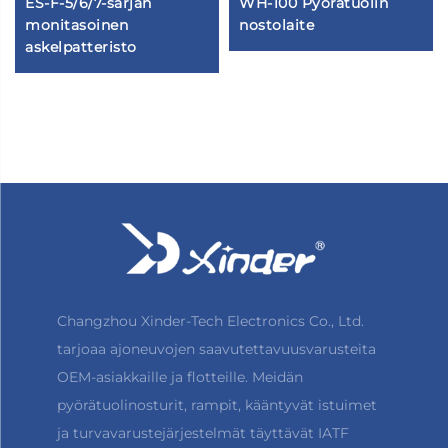
ES-F-5/6/7-sarjan
WH-100 Pyörätuolin
monitasoinen
nostolaite
askelpatteristo
Changzhou Xinder-Tech Electronics Co., Ltd.
tarjoaa ajoneuvojen saavutettavuusvarusteita
OEM-asiakkaille ja flotteille. Meidän
pyörätuolinosturit, rampit, kääntyvät istuimet
ja turvavarustejärjestelmät täyttävät IATF