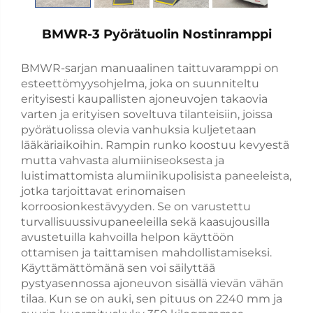
BMWR-3 Pyörätuolin Nostinramppi
BMWR-sarjan manuaalinen taittuvaramppi on
esteettömyysohjelma, joka on suunniteltu
erityisesti kaupallisten ajoneuvojen takaovia
varten ja erityisen soveltuva tilanteisiin, joissa
pyörätuolissa olevia vanhuksia kuljetetaan
lääkäriaikoihin. Rampin runko koostuu kevyestä
mutta vahvasta alumiiniseoksesta ja
luistimattomista alumiinikupolisista paneeleista,
jotka tarjoittavat erinomaisen
korroosionkestävyyden. Se on varustettu
turvallisuussivupaneeleilla sekä kaasujousilla
avustetuilla kahvoilla helpon käyttöön
ottamisen ja taittamisen mahdollistamiseksi.
Käyttämättömänä sen voi säilyttää
pystyasennossa ajoneuvon sisällä vievän vähän
tilaa. Kun se on auki, sen pituus on 2240 mm ja