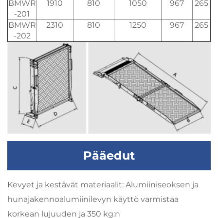
BMWR
1910
810
1050
967
265
-201
BMWR
2310
810
1250
967
265
-202
Pääedut
Kevyet ja kestävät materiaalit: Alumiiniseoksen ja
hunajakennoalumiinilevyn käyttö varmistaa
korkean lujuuden ja 350 kg:n