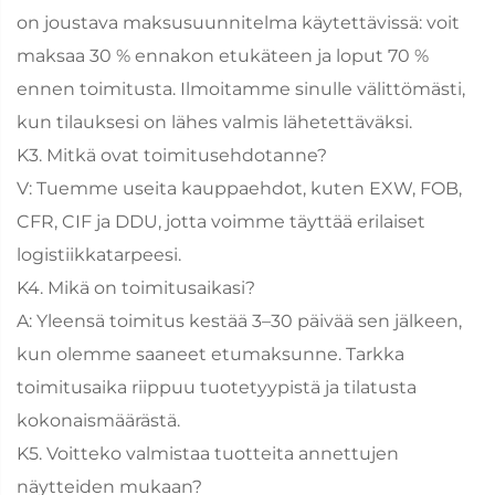
on joustava maksusuunnitelma käytettävissä: voit
maksaa 30 % ennakon etukäteen ja loput 70 %
ennen toimitusta. Ilmoitamme sinulle välittömästi,
kun tilauksesi on lähes valmis lähetettäväksi.
K3. Mitkä ovat toimitusehdotanne?
V: Tuemme useita kauppaehdot, kuten EXW, FOB,
CFR, CIF ja DDU, jotta voimme täyttää erilaiset
logistiikkatarpeesi.
K4. Mikä on toimitusaikasi?
A: Yleensä toimitus kestää 3–30 päivää sen jälkeen,
kun olemme saaneet etumaksunne. Tarkka
toimitusaika riippuu tuotetyypistä ja tilatusta
kokonaismäärästä.
K5. Voitteko valmistaa tuotteita annettujen
näytteiden mukaan?