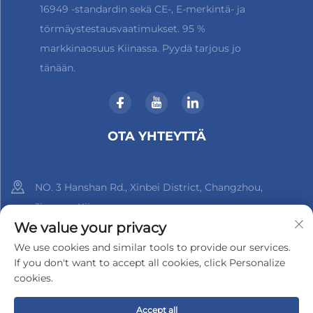
16949 -standardin sekä CE-, E-merkintä- ja
törmäystestausvaatimukset. 95 %
markkinaosuus Kiinassa. Pyydä tarjous jo
tänään.
OTA YHTEYTTÄ
NO. 3 Hanshan Rd., Xinbei District, Changzhou,
Jiangsu, Kiina
We value your privacy
+86-18961288218
We use cookies and similar tools to provide our services.
If you don't want to accept all cookies, click Personalize
[email protected]
cookies.
Accept all