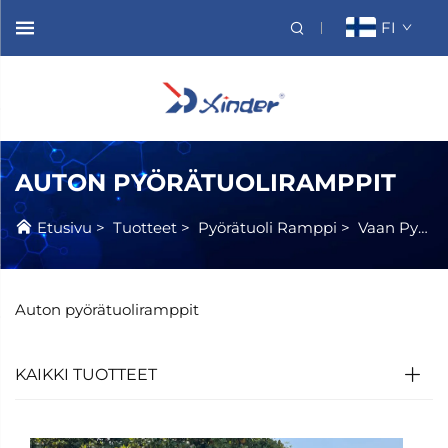
FI
AUTON PYÖRÄTUOLIRAMPPIT
Etusivu
>
Tuotteet
>
Pyörätuoli Ramppi
>
Vaan Pyörätuoli Ramppi
Auton pyörätuoliramppit
KAIKKI TUOTTEET