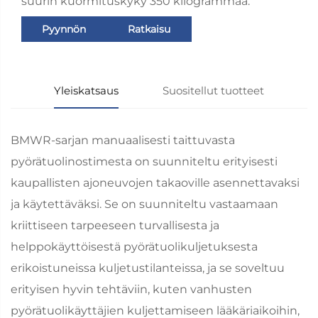
suurin kuormituskyky 350 kilogrammaa.
Pyynnön
Ratkaisu
lähettäminen
Yleiskatsaus
Suositellut tuotteet
BMWR-sarjan manuaalisesti taittuvasta
pyörätuolinostimesta on suunniteltu erityisesti
kaupallisten ajoneuvojen takaoville asennettavaksi
ja käytettäväksi. Se on suunniteltu vastaamaan
kriittiseen tarpeeseen turvallisesta ja
helppokäyttöisestä pyörätuolikuljetuksesta
erikoistuneissa kuljetustilanteissa, ja se soveltuu
erityisen hyvin tehtäviin, kuten vanhusten
pyörätuolikäyttäjien kuljettamiseen lääkäriaikoihin,