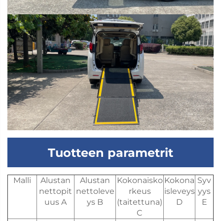
Tuotteen parametrit
Malli
Alustan
Alustan
Kokonaisko
Kokona
Syv
nettopit
nettoleve
rkeus
isleveys
yys
uus A
ys B
(taitettuna)
D
E
C