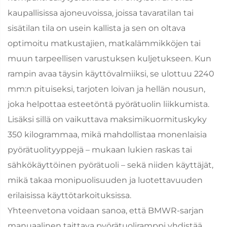
kaupallisissa ajoneuvoissa, joissa tavaratilan tai
sisätilan tila on usein kallista ja sen on oltava
optimoitu matkustajien, matkalämmikköjen tai
muun tarpeellisen varustuksen kuljetukseen. Kun
rampin avaa täysin käyttövalmiiksi, se ulottuu 2240
mm:n pituiseksi, tarjoten loivan ja hellän nousun,
joka helpottaa esteetöntä pyörätuolin liikkumista.
Lisäksi sillä on vaikuttava maksimikuormituskyky
350 kilogrammaa, mikä mahdollistaa monenlaisia
pyörätuolityyppejä – mukaan lukien raskas tai
sähkökäyttöinen pyörätuoli – sekä niiden käyttäjät,
mikä takaa monipuolisuuden ja luotettavuuden
erilaisissa käyttötarkoituksissa.
Yhteenvetona voidaan sanoa, että BMWR-sarjan
manuaalinen taittava pyörätuoliramppi yhdistää