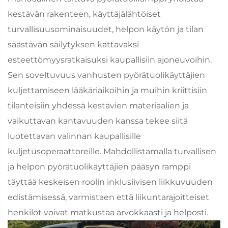
kestävän rakenteen, käyttäjälähtöiset
turvallisuusominaisuudet, helpon käytön ja tilan
säästävän säilytyksen kattavaksi
esteettömyysratkaisuksi kaupallisiin ajoneuvoihin.
Sen soveltuvuus vanhusten pyörätuolikäyttäjien
kuljettamiseen lääkäriaikoihin ja muihin kriittisiin
tilanteisiin yhdessä kestävien materiaalien ja
vaikuttavan kantavuuden kanssa tekee siitä
luotettavan valinnan kaupallisille
kuljetusoperaattoreille. Mahdollistamalla turvallisen
ja helpon pyörätuolikäyttäjien pääsyn ramppi
täyttää keskeisen roolin inklusiivisen liikkuvuuden
edistämisessä, varmistaen että liikuntarajoitteiset
henkilöt voivat matkustaa arvokkaasti ja helposti.