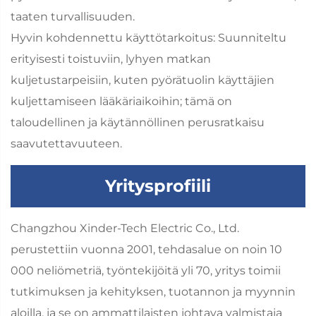
taaten turvallisuuden.
Hyvin kohdennettu käyttötarkoitus: Suunniteltu
erityisesti toistuviin, lyhyen matkan
kuljetustarpeisiin, kuten pyörätuolin käyttäjien
kuljettamiseen lääkäriaikoihin; tämä on
taloudellinen ja käytännöllinen perusratkaisu
saavutettavuuteen.
Yritysprofiili
Changzhou Xinder-Tech Electric Co., Ltd.
perustettiin vuonna 2001, tehdasalue on noin 10
000 neliömetriä, työntekijöitä yli 70, yritys toimii
tutkimuksen ja kehityksen, tuotannon ja myynnin
aloilla, ja se on ammattilaisten johtava valmistaja