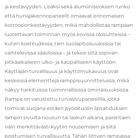
ja kestävyyden. Lisäksi sekä alumiiniseoksen runko
että hunajakennopaneelit omaavat erinomaisen
korroosionkestävyyden, mikä mahdollistaa rampaan
luotettavan toiminnan myös kovissa olosuhteissa –
kuten kosteudessa, tien suolapitoisuuksissa tai
vaihtelevissa sääoloissa – ja tekee siitä sopivan
pitkäaikaiseen ulko- ja kaupalliseen käyttöön.
Käyttäjän turvallisuus ja käyttömukavuus ovat
keskeisiä elementtejä ramppisuunnittelussa, mikä
näkyy harkituissa toiminnallisissa ominaisuuksissa.
Rampa on varustettu turvasivupaneelilla, jotka
toimivat suojana estäen pyörätuolin lipsahduksen
rampin sivuilta nousun tai laskun aikana, parantaen
näin merkittävästi kyytiin nousemisen ja siitä
poistumisen turvallisuutta. Tähän liittyen rampassa