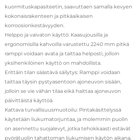
kuormituskapasiteetin, saavuttaen samalla kevyen
kokonaisrakenteen ja pitkäaikaisen
korroosionkestävyyden.
Helppo ja vaivaton käyttö: Kaasujousilla ja
ergonomisilla kahvoilla varustettu 2240 mm pitkä
ramppi voidaan avata ja taittaa helposti, jolloin
yksihenkilöinen käyttö on mahdollista.
Erittäin tilan säästävä säilytys: Ramppi voidaan
taittaa täysin pystyasentoon ajoneuvon sisään,
jolloin se vie vähän tilaa eikä haittaa ajoneuvon
päivittäistä käyttöä.
Kattava turvallisuusmuotoilu: Pintakäsittelyssä
käytetään liukumatorjuntaa, ja molemmin puolin
on asennettu suojalevyt, jotka tehokkaasti estävät
pyörätuolin tahattoman liukumisen käytön aikana,