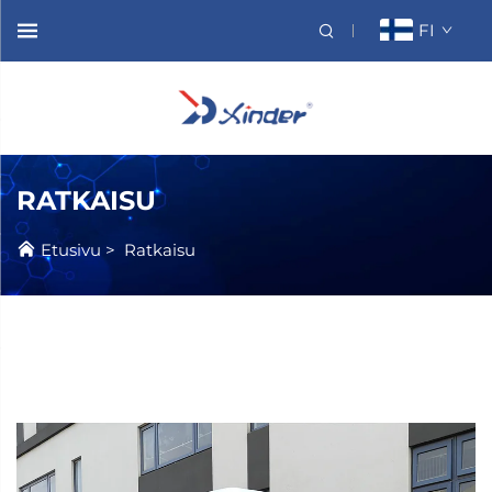
FI
RATKAISU
Etusivu
>
Ratkaisu