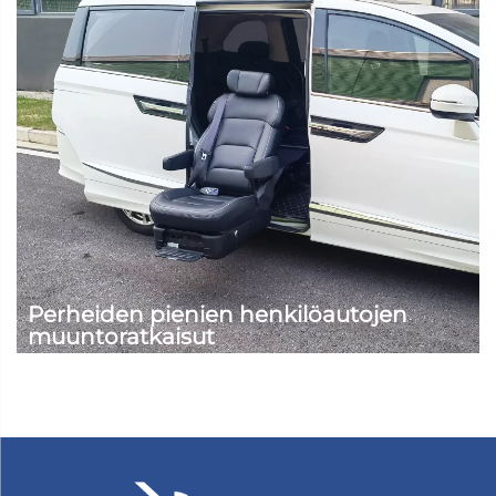
Perheiden pienien henkilöautojen
muuntoratkaisut