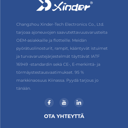
Changzhou Xinder-Tech Electronics Co., Ltd.
tarjoaa ajoneuvojen saavutettavuusvarusteita
OEM-asiakkaille ja flotteille. Meidän
pyörätuolinosturit, rampit, kääntyvät istuimet
ja turvavarustejärjestelmät täyttävät IATF
16949 -standardin sekä CE-, E-merkintä- ja
törmäystestausvaatimukset. 95 %
markkinaosuus Kiinassa. Pyydä tarjous jo
tänään.
OTA YHTEYTTÄ