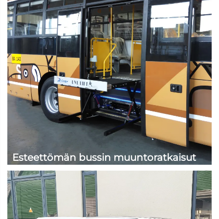
Esteettömän bussin muuntoratkaisut