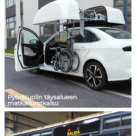
Pyörätuolin täysalueen
matkailuratkaisu