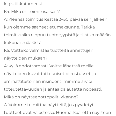
logistiikkatarpeesi.
K4. Mikä on toimitusaikasi?
A: Yleensä toimitus kestää 3–30 päivää sen jälkeen,
kun olemme saaneet etumaksunne. Tarkka
toimitusaika riippuu tuotetyypistä ja tilatun määrän
kokonaismäärästä.
K5. Voitteko valmistaa tuotteita annettujen
näytteiden mukaan?
A: Kyllä ehdottomasti. Voitte lähettää meille
näytteiden kuvat tai tekniset piirustukset, ja
ammattitaitoinen insinööritiimimme arvioi
toteutettavuuden ja antaa palautetta nopeasti.
Mikä on näytteenottopolitiikkanne?
A: Voimme toimittaa näytteitä, jos pyydetyt
tuotteet ovat varastossa. Huomatkaa, että näytteen