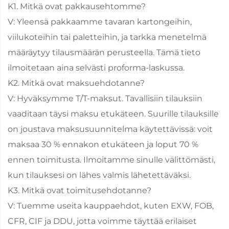
K1. Mitkä ovat pakkausehtomme?
V: Yleensä pakkaamme tavaran kartongeihin,
viilukoteihin tai paletteihin, ja tarkka menetelmä
määräytyy tilausmäärän perusteella. Tämä tieto
ilmoitetaan aina selvästi proforma-laskussa.
K2. Mitkä ovat maksuehdotanne?
V: Hyväksymme T/T-maksut. Tavallisiin tilauksiin
vaaditaan täysi maksu etukäteen. Suurille tilauksille
on joustava maksusuunnitelma käytettävissä: voit
maksaa 30 % ennakon etukäteen ja loput 70 %
ennen toimitusta. Ilmoitamme sinulle välittömästi,
kun tilauksesi on lähes valmis lähetettäväksi.
K3. Mitkä ovat toimitusehdotanne?
V: Tuemme useita kauppaehdot, kuten EXW, FOB,
CFR, CIF ja DDU, jotta voimme täyttää erilaiset