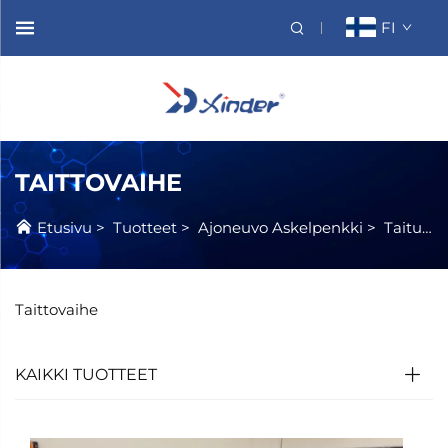
FI
TAITTOVAIHE
Etusivu
>
Tuotteet
>
Ajoneuvo Askelpenkki
>
Taituva Askelpenkki
Taittovaihe
KAIKKI TUOTTEET