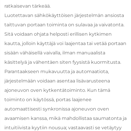
ratkaisevan tärkeää.
Luotettavan sähkökäyttöisen järjestelmän ansiosta
taittuvan portaan toiminta on sulavaa ja vaivatonta.
Sitä voidaan ohjata helposti erillisen kytkimen
kautta, jolloin käyttäjä voi laajentaa tai vetää portaan
sisään vähäisellä vaivalla, ilman manuaalista
käsittelyä ja vähentäen siten fyysistä kuormitusta.
Parantaakseen mukavuutta ja automaatiota,
järjestelmään voidaan asentaa lisävarusteena
ajoneuvon oven kytkentätoiminto. Kun tämä
toiminto on käytössä, portas laajenee
automaattisesti synkronissa ajoneuvon oven
avaamisen kanssa, mikä mahdollistaa saumatonta ja
intuitiivista kyytiin nousua; vastaavasti se vetäytyy