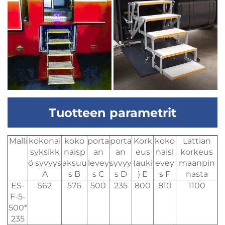
Tuotteen parametrit
Malli
kokonai
koko
porta
porta
Kork
koko
Lattian
syksikk
naisp
an
an
eus
naisl
korkeus
ö syvyys
aksuu
levey
syvyy
(auki
evey
maanpin
A
s B
s C
s D
) E
s F
nasta
ES-
562
576
500
235
800
810
1100
F-5-
500*
235