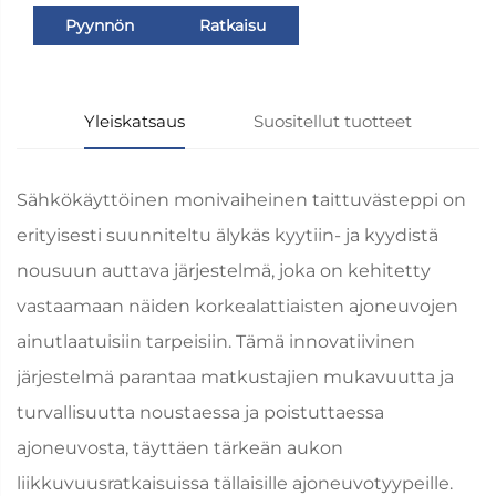
Pyynnön
Ratkaisu
lähettäminen
Yleiskatsaus
Suositellut tuotteet
Sähkökäyttöinen monivaiheinen taittuvästeppi on
erityisesti suunniteltu älykäs kyytiin- ja kyydistä
nousuun auttava järjestelmä, joka on kehitetty
vastaamaan näiden korkealattiaisten ajoneuvojen
ainutlaatuisiin tarpeisiin. Tämä innovatiivinen
järjestelmä parantaa matkustajien mukavuutta ja
turvallisuutta noustaessa ja poistuttaessa
ajoneuvosta, täyttäen tärkeän aukon
liikkuvuusratkaisuissa tällaisille ajoneuvotyypeille.