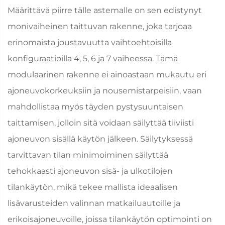
Määrittävä piirre tälle astemalle on sen edistynyt
monivaiheinen taittuvan rakenne, joka tarjoaa
erinomaista joustavuutta vaihtoehtoisilla
konfiguraatioilla 4, 5, 6 ja 7 vaiheessa. Tämä
modulaarinen rakenne ei ainoastaan mukautu eri
ajoneuvokorkeuksiin ja nousemistarpeisiin, vaan
mahdollistaa myös täyden pystysuuntaisen
taittamisen, jolloin sitä voidaan säilyttää tiiviisti
ajoneuvon sisällä käytön jälkeen. Säilytyksessä
tarvittavan tilan minimoiminen säilyttää
tehokkaasti ajoneuvon sisä- ja ulkotilojen
tilankäytön, mikä tekee mallista ideaalisen
lisävarusteiden valinnan matkailuautoille ja
erikoisajoneuvoille, joissa tilankäytön optimointi on