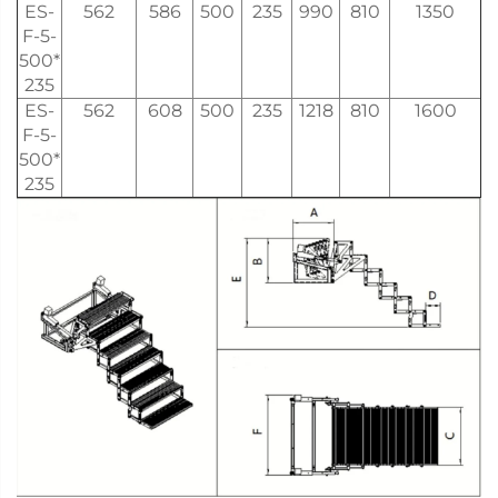
ES-
562
586
500
235
990
810
1350
F-5-
500*
235
ES-
562
608
500
235
1218
810
1600
F-5-
500*
235