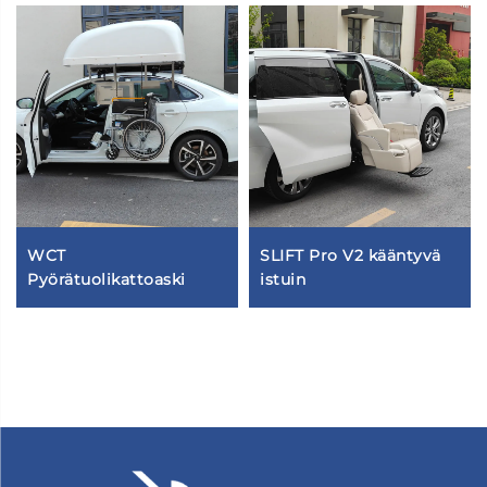
WCT
SLIFT Pro V2 kääntyvä
Pyörätuolikattoaski
istuin