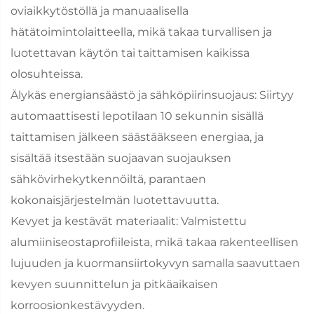
oviaikkytöstöllä ja manuaalisella
hätätoimintolaitteella, mikä takaa turvallisen ja
luotettavan käytön tai taittamisen kaikissa
olosuhteissa.
Älykäs energiansäästö ja sähköpiirinsuojaus: Siirtyy
automaattisesti lepotilaan 10 sekunnin sisällä
taittamisen jälkeen säästääkseen energiaa, ja
sisältää itsestään suojaavan suojauksen
sähkövirhekytkennöiltä, parantaen
kokonaisjärjestelmän luotettavuutta.
Kevyet ja kestävät materiaalit: Valmistettu
alumiiniseostaprofiileista, mikä takaa rakenteellisen
lujuuden ja kuormansiirtokyvyn samalla saavuttaen
kevyen suunnittelun ja pitkäaikaisen
korroosionkestävyyden.