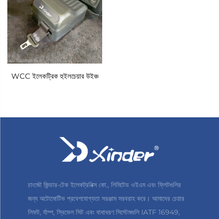
WCC ইলেকট্রিক হুইলচেয়ার উইঞ্চ
চাংজৌ জিন্ডার-টেক ইলেকট্রনিক্স কো., লিমিটেড ওইএম এবং ফ্লিটগুলির
জন্য অটোমোটিভ প্রবেশযোগ্যতা সরঞ্জাম সরবরাহ করে। আমাদের চেয়ার
লিফট, র্যাম্প, স্বিভেল সিট এবং বাধাধরণ সিস্টেমগুলি IATF 16949,