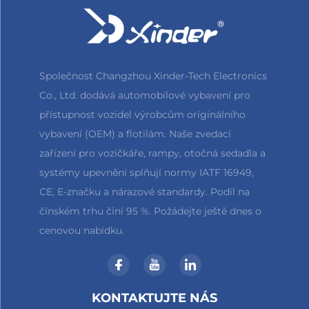
Společnost Changzhou Xinder-Tech Electronics
Co., Ltd. dodává automobilové vybavení pro
přístupnost vozidel výrobcům originálního
vybavení (OEM) a flotilám. Naše zvedací
zařízení pro vozíčkáře, rampy, otočná sedadla a
systémy upevnění splňují normy IATF 16949,
CE, E-značku a nárazové standardy. Podíl na
čínském trhu činí 95 %. Požádejte ještě dnes o
cenovou nabídku.
KONTAKTUJTE NÁS