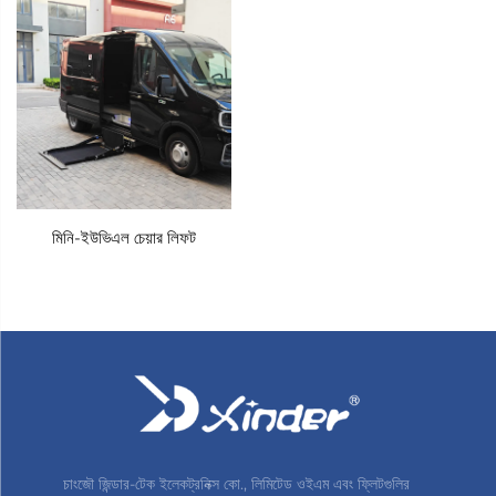
মিনি-ইউভিএল চেয়ার লিফট
চাংজৌ জিন্ডার-টেক ইলেকট্রনিক্স কো., লিমিটেড ওইএম এবং ফ্লিটগুলির