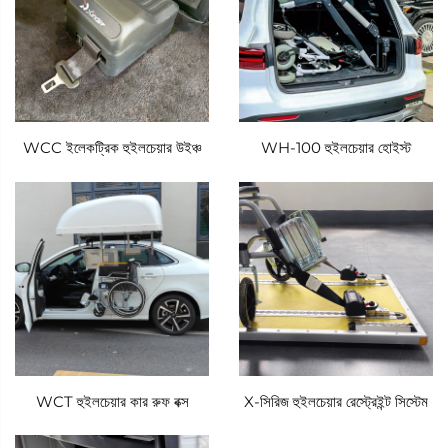
Xindertech হুইলচেয়ার এইডস লাইনের মূল অংশ হল হুইলচেয়ার
নিরাপত্তা রিস্ট্রেইন্ট ডিভাইস—সমস্ত ড্রাইভিং পরিস্থিতিতে আরোহীর
নিরাপত্তাকে অগ্রাধিকার দেওয়ার জন্য প্রকৌশলী একটি গুরুত্বপূর্ণ উপাদান।
সাধারণ তিন-পয়েন্ট রিস্ট্রেইন্ট বা মৌলিক স্ট্র্যাপ সিস্টেমগুলির বিপরীতে যা প্রভাব
WCC ইলেকট্রিক হুইলচেয়ার উইঞ্চ
WH-100 হুইলচেয়ার হোইস্ট
বলগুলি কার্যকরভাবে ছড়িয়ে দিতে ব্যর্থ হয়, Xindertech-এর সমাধান চার-
পয়েন্ট উচ্চ-শক্তির রিস্ট্রেইন্ট সিস্টেম ব্যবহার করে যা যানবাহনের ভিতরে
হুইলচেয়ার নিরাপত্তার জন্য একটি নতুন মান স্থাপন করে। এই সিস্টেমটিতে
চারটি ভারী-দায়িত্বের, ক্ষয়-প্রতিরোধী স্ট্র্যাপ রয়েছে যা সরাসরি যানবাহনের
শক্তিশালী ফ্লোরে আবদ্ধ—দুটি হুইলচেয়ারের সামনের অংশ নিরাপদ করে এবং
দুটি পিছনের অংশ স্থিতিশীল করে, একটি দৃঢ়, নিরাপদ সংযোগ তৈরি করে যা
পাশাপাশি গতি এবং সামনের দিকে সরানো এড়িয়ে যায়। হঠাৎ ত্বরণ, তীব্র
ব্রেকিং বা সংঘর্ষের সময়, রিস্ট্রেইন্ট সিস্টেমটি কার্যকরভাবে হুইলচেয়ার থেকে
WCT হুইলচেয়ার কার রুফ বক্স
X-সিরিজ হুইলচেয়ার রেস্ট্রেইন্ট সিস্টেম
প্রভাব বলগুলি যানবাহনের কাঠামোতে স্থানান্তরিত করে, হুইলচেয়ারকে যাতে
প্রক্ষেপ্য হিসাবে কাজ করতে না পারে বা বলগুলি ব্যবহারকারীর উপর