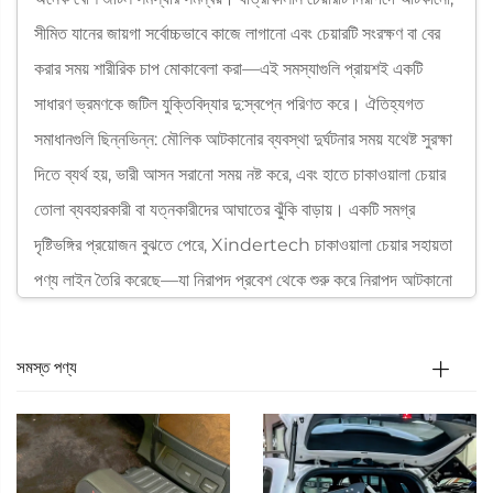
সীমিত যানের জায়গা সর্বোচ্চভাবে কাজে লাগানো এবং চেয়ারটি সংরক্ষণ বা বের
করার সময় শারীরিক চাপ মোকাবেলা করা—এই সমস্যাগুলি প্রায়শই একটি
সাধারণ ভ্রমণকে জটিল যুক্তিবিদ্যার দু:স্বপ্নে পরিণত করে। ঐতিহ্যগত
সমাধানগুলি ছিন্নভিন্ন: মৌলিক আটকানোর ব্যবস্থা দুর্ঘটনার সময় যথেষ্ট সুরক্ষা
দিতে ব্যর্থ হয়, ভারী আসন সরানো সময় নষ্ট করে, এবং হাতে চাকাওয়ালা চেয়ার
তোলা ব্যবহারকারী বা যত্নকারীদের আঘাতের ঝুঁকি বাড়ায়। একটি সমগ্র
দৃষ্টিভঙ্গির প্রয়োজন বুঝতে পেরে, Xindertech চাকাওয়ালা চেয়ার সহায়তা
পণ্য লাইন তৈরি করেছে—যা নিরাপদ প্রবেশ থেকে শুরু করে নিরাপদ আটকানো
এবং সুবিধাজনক সরঞ্জাম সংরক্ষণ পর্যন্ত চাকাওয়ালা চেয়ার ব্যবহারকারীদের
ভ্রমণের প্রতিটি পর্যায়কে সম্বোধন করার জন্য একটি সম্পূর্ণ যান্ত্রিক
সমস্ত পণ্য
বাস্তুতন্ত্র। উদ্ভাবনী আটকানোর ব্যবস্থা, জায়গা বাঁচানোর ডিজাইন এবং সহজ
সংরক্ষণ সমাধান একীভূত করে Xindertech চাকাওয়ালা চেয়ার
ব্যবহারকারীদের আত্মবিশ্বাস, স্বাধীনতা এবং মানসিক শান্তি নিয়ে ভ্রমণ করার
ক্ষমতা প্রদান করে।