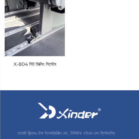
স্থানান্তরিত হয় তা এড়ায়। এই ডিজাইনটি চাবুক, ফ্র্যাকচার বা অভ্যন্তরীণ
ক্ষতি সহ আঘাতের ঝুঁকিকে উল্লেখযোগ্যভাবে কমিয়ে দেয়, যা আন্তর্জাতিক
নিরাপত্তা মান (যেমন ISO 10542 এবং FMVSS 209) পূরণ বা
অতিক্রম করে। স্ট্র্যাপগুলি উচ্চ-টেনসাইল পলিয়েস্টার ওয়েবিং দিয়ে তৈরি যাতে
শক্তিশালী সেলাই থাকে, যা প্রতি স্ট্র্যাপে 2,500 কেজি পর্যন্ত বল সহ্য
করতে সক্ষম, যখন দ্রুত-মুক্তির বাকলগুলি একটি সহজ-বোধ্য, এক-হাত
X-804 সিট ফিক্সিং সিস্টেম
অপারেশন বৈশিষ্ট্যযুক্ত যা নিরাপত্তা ক্ষুণ্ন না করে সহজে সামঞ্জস্য বা সরানোর
অনুমতি দেয়। সেডান, এসইউভি, এমপিভি বা বাণিজ্যিক পরিবহন যানবাহনে
ব্যবহার করা হোক না কেন, এই রিস্ট্রেইন্ট সিস্টেমটি নিশ্চিত করে যে হুইলচেয়ার
ব্যবহারকারীরা তাদের যাত্রা জুড়ে নিরাপদ এবং স্থিতিশীল থাকবে, যানবাহনের
ভিতরে গতিশীলতা সংক্রান্ত উদ্বেগ দূর করবে।
নিরাপত্তা রিস্ট্রেইন্ট ডিভাইসকে সম্পূরক করছে Xindertech-এর দ্রুত
মুক্তিযোগ্য আসন রিস্ট্রেইন্ট ডিভাইস—একটি জায়গা বাঁচানোর উদ্ভাবন যা
চাংজৌ জিন্ডার-টেক ইলেকট্রনিক্স কো., লিমিটেড ওইএম এবং ফ্লিটগুলির
সেকেন্ডের মধ্যে সাধারণ যানবাহনের আসন এলাকাগুলিকে অক্ষত চেয়ার পার্কিং