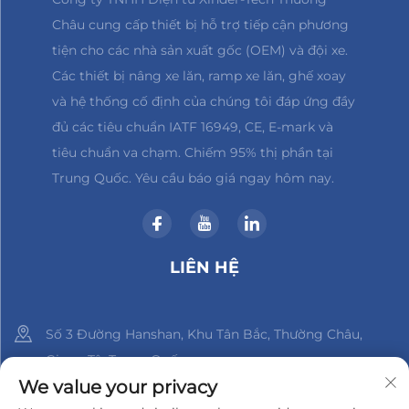
Châu cung cấp thiết bị hỗ trợ tiếp cận phương
tiện cho các nhà sản xuất gốc (OEM) và đội xe.
Các thiết bị nâng xe lăn, ramp xe lăn, ghế xoay
và hệ thống cố định của chúng tôi đáp ứng đầy
đủ các tiêu chuẩn IATF 16949, CE, E-mark và
tiêu chuẩn va chạm. Chiếm 95% thị phần tại
Trung Quốc. Yêu cầu báo giá ngay hôm nay.
LIÊN HỆ
Số 3 Đường Hanshan, Khu Tân Bắc, Thường Châu,
Giang Tô, Trung Quốc
We value your privacy
+86-18961288218