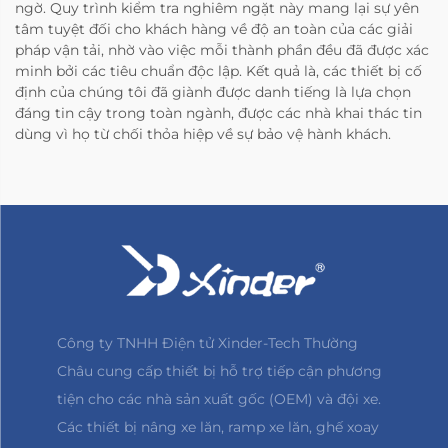
ngờ. Quy trình kiểm tra nghiêm ngặt này mang lại sự yên
tâm tuyệt đối cho khách hàng về độ an toàn của các giải
pháp vận tải, nhờ vào việc mỗi thành phần đều đã được xác
minh bởi các tiêu chuẩn độc lập. Kết quả là, các thiết bị cố
định của chúng tôi đã giành được danh tiếng là lựa chọn
đáng tin cậy trong toàn ngành, được các nhà khai thác tin
dùng vì họ từ chối thỏa hiệp về sự bảo vệ hành khách.
Công ty TNHH Điện tử Xinder-Tech Thường
Châu cung cấp thiết bị hỗ trợ tiếp cận phương
tiện cho các nhà sản xuất gốc (OEM) và đội xe.
Các thiết bị nâng xe lăn, ramp xe lăn, ghế xoay