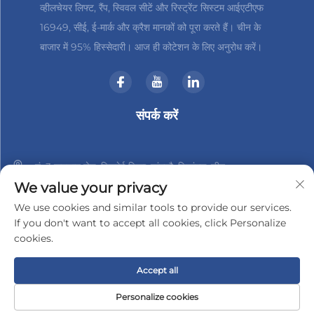
व्हीलचेयर लिफ्ट, रैंप, स्विवल सीटें और रिस्ट्रेंट सिस्टम आईएटीएफ
16949, सीई, ई-मार्क और क्रैश मानकों को पूरा करते हैं। चीन के
बाजार में 95% हिस्सेदारी। आज ही कोटेशन के लिए अनुरोध करें।
संपर्क करें
नं. 3 हानशान रोड, जिनबेई जिला, चांगझौ, जियांगसु, चीन
We value your privacy
+86-18961288218
We use cookies and similar tools to provide our services.
If you don't want to accept all cookies, click Personalize
[email protected]
cookies.
Accept all
कॉपीराइट © 2025 चांगझौ जिंडर-टेक इलेक्ट्रॉनिक्स कंपनी, लिमिटेड द्वारा
गोपनीयता नीति
Personalize cookies