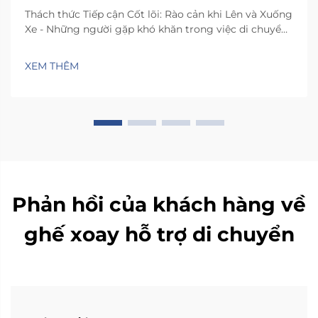
Thách thức Tiếp cận Cốt lõi: Rào cản khi Lên và Xuống
Xe - Những người gặp khó khăn trong việc di chuyển
thường phải đối mặt với những thách thức thực tế
khi lên xuống ghế xe hơi thông thường. Không gian
XEM THÊM
bên trong hầu hết các phương tiện quá chật hẹp,
khiến mọi người phải xoay xở...
Phản hồi của khách hàng về
ghế xoay hỗ trợ di chuyển