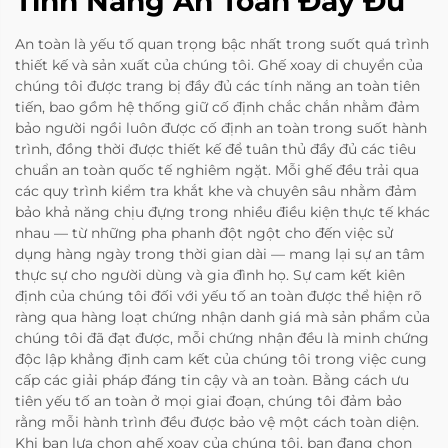
Tính Năng An Toàn Đầy Đủ
An toàn là yếu tố quan trọng bậc nhất trong suốt quá trình
thiết kế và sản xuất của chúng tôi. Ghế xoay di chuyển của
chúng tôi được trang bị đầy đủ các tính năng an toàn tiên
tiến, bao gồm hệ thống giữ cố định chắc chắn nhằm đảm
bảo người ngồi luôn được cố định an toàn trong suốt hành
trình, đồng thời được thiết kế để tuân thủ đầy đủ các tiêu
chuẩn an toàn quốc tế nghiêm ngặt. Mỗi ghế đều trải qua
các quy trình kiểm tra khắt khe và chuyên sâu nhằm đảm
bảo khả năng chịu đựng trong nhiều điều kiện thực tế khác
nhau — từ những pha phanh đột ngột cho đến việc sử
dụng hàng ngày trong thời gian dài — mang lại sự an tâm
thực sự cho người dùng và gia đình họ. Sự cam kết kiên
định của chúng tôi đối với yếu tố an toàn được thể hiện rõ
ràng qua hàng loạt chứng nhận danh giá mà sản phẩm của
chúng tôi đã đạt được, mỗi chứng nhận đều là minh chứng
độc lập khẳng định cam kết của chúng tôi trong việc cung
cấp các giải pháp đáng tin cậy và an toàn. Bằng cách ưu
tiên yếu tố an toàn ở mọi giai đoạn, chúng tôi đảm bảo
rằng mỗi hành trình đều được bảo vệ một cách toàn diện.
Khi bạn lựa chọn ghế xoay của chúng tôi, bạn đang chọn