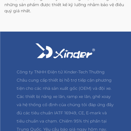
những sản phẩm được thiết kế kỹ lưỡng nhằm bảo vệ điều
quý giá nhất.
Công ty TNHH Điện tử Xinder-Tech Thường
Châu cung cấp thiết bị hỗ trợ tiếp cận phương
tiện cho các nhà sản xuất gốc (OEM) và đội xe.
Các thiết bị nâng xe lăn, ramp xe lăn, ghế xoay
và hệ thống cố định của chúng tôi đáp ứng đầy
đủ các tiêu chuẩn IATF 16949, CE, E-mark và
tiêu chuẩn va chạm. Chiếm 95% thị phần tại
Trung Quốc. Yêu cầu báo giá ngay hôm nay.