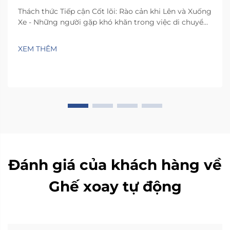
Thách thức Tiếp cận Cốt lõi: Rào cản khi Lên và Xuống
Xe - Những người gặp khó khăn trong việc di chuyển
thường phải đối mặt với những thách thức thực tế
khi lên xuống ghế xe hơi thông thường. Không gian
XEM THÊM
bên trong hầu hết các phương tiện quá chật hẹp,
khiến mọi người phải xoay xở...
Đánh giá của khách hàng về
Ghế xoay tự động