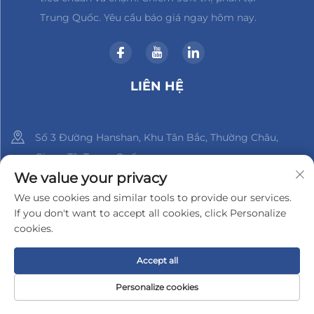
Trung Quốc. Yêu cầu báo giá ngay hôm nay.
LIÊN HỆ
Số 3 Đường Hanshan, Khu Tân Bắc, Thường Châu,
Giang Tô, Trung Quốc
We value your privacy
+86-18961288218
We use cookies and similar tools to provide our services.
If you don't want to accept all cookies, click Personalize
[email protected]
cookies.
Accept all
Bản quyền © 2025 Công ty TNHH Điện tử Changzhou Xinder-
Tech
Chính sách Bảo mật
Personalize cookies
TRANG CHỦ
SẢN PHẨM
EMAIL
ĐIỆN THOẠI