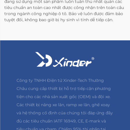
đang sử dụng một sản phẩm luôn tuân thủ nhất quán các
tiêu chuẩn an toàn cao nhất được công nhận trên toàn cầu
trong ngành công nghiệp ô tô. Bảo vệ luôn được đảm bảo
tuyệt đối, không bao giờ bị hy sinh vì tính dễ tiếp cận.
Công ty TNHH Điện tử Xinder-Tech Thường
Châu cung cấp thiết bị hỗ trợ tiếp cận phương
tiện cho các nhà sản xuất gốc (OEM) và đội xe.
Các thiết bị nâng xe lăn, ramp xe lăn, ghế xoay
và hệ thống cố định của chúng tôi đáp ứng đầy
đủ các tiêu chuẩn IATF 16949, CE, E-mark và
tiêu chuẩn va chạm. Chiếm 95% thị phần tại