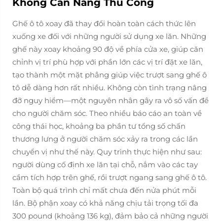
Không Cần Nâng Thủ Công
Ghế ô tô xoay đã thay đổi hoàn toàn cách thức lên
xuống xe đối với những người sử dụng xe lăn. Những
ghế này xoay khoảng 90 độ về phía cửa xe, giúp căn
chỉnh vị trí phù hợp với phần lớn các vị trí đặt xe lăn,
tạo thành một mặt phẳng giúp việc trượt sang ghế ô
tô dễ dàng hơn rất nhiều. Không còn tình trạng nâng
đỡ nguy hiểm—một nguyên nhân gây ra vô số vấn đề
cho người chăm sóc. Theo nhiều báo cáo an toàn về
công thái học, khoảng ba phần tư tổng số chấn
thương lưng ở người chăm sóc xảy ra trong các lần
chuyển vị như thế này. Quy trình thực hiện như sau:
người dùng cố định xe lăn tại chỗ, nắm vào các tay
cầm tích hợp trên ghế, rồi trượt ngang sang ghế ô tô.
Toàn bộ quá trình chỉ mất chưa đến nửa phút mỗi
lần. Bộ phận xoay có khả năng chịu tải trọng tối đa
300 pound (khoảng 136 kg), đảm bảo cả những người