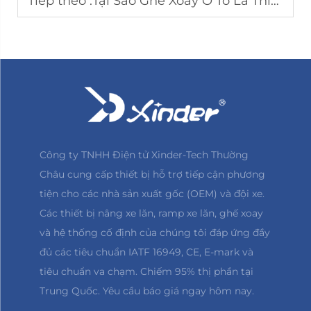
Tiếp theo :
Tại Sao Ghế Xoay Ô Tô Là Thiết Bị Cần Có Cho Di Chuyển Dễ Tiếp Cận
Công ty TNHH Điện tử Xinder-Tech Thường
Châu cung cấp thiết bị hỗ trợ tiếp cận phương
tiện cho các nhà sản xuất gốc (OEM) và đội xe.
Các thiết bị nâng xe lăn, ramp xe lăn, ghế xoay
và hệ thống cố định của chúng tôi đáp ứng đầy
đủ các tiêu chuẩn IATF 16949, CE, E-mark và
tiêu chuẩn va chạm. Chiếm 95% thị phần tại
Trung Quốc. Yêu cầu báo giá ngay hôm nay.