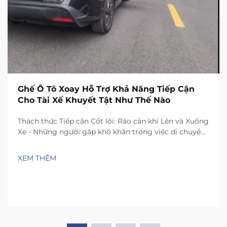
Ghế Ô Tô Xoay Hỗ Trợ Khả Năng Tiếp Cận
Cho Tài Xế Khuyết Tật Như Thế Nào
Thách thức Tiếp cận Cốt lõi: Rào cản khi Lên và Xuống
Xe - Những người gặp khó khăn trong việc di chuyển
thường phải đối mặt với những thách thức thực tế
khi lên xuống ghế xe hơi thông thường. Không gian
XEM THÊM
bên trong hầu hết các phương tiện quá chật hẹp,
khiến mọi người phải xoay xở...