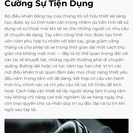
Cường Sự Tiện Dụng
Bộ điều khiển bằng tay của chúng tôi sở hữu thiết kế sáng
tạo, được kỹ sư tính toán cẩn trọng nhằm ưu tiên tính dễ sử
dụng và sự thoải mái khi lái xe cho những người có nhu cầu
di chuyển đa dạng. Tay cầm công thái học được tạo hình
uốn lượn phù hợp tự nhiên với bàn tay, giúp giảm căng
thẳng và cho phép lái xe trong thời gian dài một cách thư
giãn mà không mệt mỏi — đây là lợi thế quan trọng đối với
các tài xế khuyết tật, những người thường phải di chuyển
quãng đường dài hoặc có lực nắm tay hạn chế. Vị trí các
nút điều khiển trực quan đảm bảo mọi chức năng thiết yếu
đều nằm trong tầm với dễ dàng, kết hợp cơ cấu vận hành
trơn tru, chính xác và chỉ yêu cầu nỗ lực tối thiểu để kích
hoạt. Cách tiếp cận thiết kế lấy người dùng làm trung tâm
này không chỉ nâng cao trải nghiệm lái xe hàng ngày mà
còn trao quyền cho cá nhân duy trì sự độc lập và tự tin khi
ngồi sau tay lái.