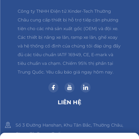
Công ty TNHH Điện tử Xinder-Tech Thường
Châu cung cấp thiết bị hỗ trợ tiếp cận phương
tiện cho các nhà sản xuất gốc (OEM) và đội xe.
Các thiết bị nâng xe lăn, ramp xe lăn, ghế xoay
và hệ thống cố định của chúng tôi đáp ứng đầy
đủ các tiêu chuẩn IATF 16949, CE, E-mark và
tiêu chuẩn va chạm. Chiếm 95% thị phần tại
Trung Quốc. Yêu cầu báo giá ngay hôm nay.
LIÊN HỆ
Số 3 Đường Hanshan, Khu Tân Bắc, Thường Châu,
Giang Tô, Trung Quốc