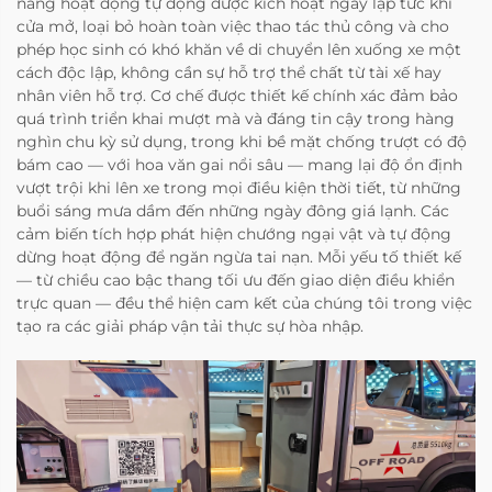
năng hoạt động tự động được kích hoạt ngay lập tức khi
cửa mở, loại bỏ hoàn toàn việc thao tác thủ công và cho
phép học sinh có khó khăn về di chuyển lên xuống xe một
cách độc lập, không cần sự hỗ trợ thể chất từ tài xế hay
nhân viên hỗ trợ. Cơ chế được thiết kế chính xác đảm bảo
quá trình triển khai mượt mà và đáng tin cậy trong hàng
nghìn chu kỳ sử dụng, trong khi bề mặt chống trượt có độ
bám cao — với hoa văn gai nổi sâu — mang lại độ ổn định
vượt trội khi lên xe trong mọi điều kiện thời tiết, từ những
buổi sáng mưa dầm đến những ngày đông giá lạnh. Các
cảm biến tích hợp phát hiện chướng ngại vật và tự động
dừng hoạt động để ngăn ngừa tai nạn. Mỗi yếu tố thiết kế
— từ chiều cao bậc thang tối ưu đến giao diện điều khiển
trực quan — đều thể hiện cam kết của chúng tôi trong việc
tạo ra các giải pháp vận tải thực sự hòa nhập.