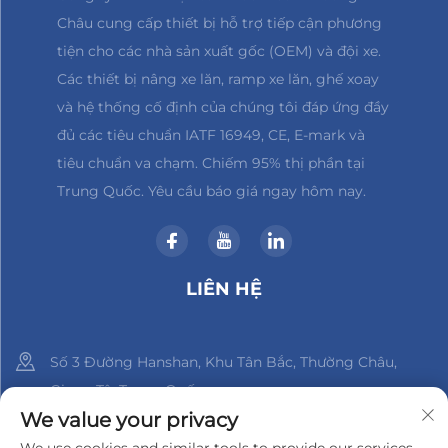
Châu cung cấp thiết bị hỗ trợ tiếp cận phương
tiện cho các nhà sản xuất gốc (OEM) và đội xe.
Các thiết bị nâng xe lăn, ramp xe lăn, ghế xoay
và hệ thống cố định của chúng tôi đáp ứng đầy
đủ các tiêu chuẩn IATF 16949, CE, E-mark và
tiêu chuẩn va chạm. Chiếm 95% thị phần tại
Trung Quốc. Yêu cầu báo giá ngay hôm nay.
LIÊN HỆ
Số 3 Đường Hanshan, Khu Tân Bắc, Thường Châu,
Giang Tô, Trung Quốc
We value your privacy
+86-18961288218