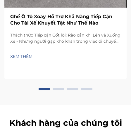
Ghế Ô Tô Xoay Hỗ Trợ Khả Năng Tiếp Cận
Cho Tài Xế Khuyết Tật Như Thế Nào
Thách thức Tiếp cận Cốt lõi: Rào cản khi Lên và Xuống
Xe - Những người gặp khó khăn trong việc di chuyển
thường phải đối mặt với những thách thức thực tế
khi lên xuống ghế xe hơi thông thường. Không gian
XEM THÊM
bên trong hầu hết các phương tiện quá chật hẹp,
khiến mọi người phải xoay xở...
Khách hàng của chúng tôi