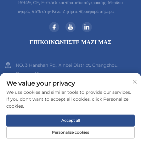
16949, CE, E-mark και πρότυπα σύγκρουσης. Μερίδιο
αγοράς 95% στην Κίνα. Ζητήστε προσφορά σήμερα.
ΕΠΙΚΟΙΝΩΝΉΣΤΕ ΜΑΖΊ ΜΑΣ
NO. 3 Hanshan Rd., Xinbei District, Changzhou,
Jiangsu, Κίνα
We value your privacy
+86-18961288218
We use cookies and similar tools to provide our services.
If you don't want to accept all cookies, click Personalize
[email protected]
cookies.
Accept all
Πνευματικά δικαιώματα © 2025 από την Changzhou Xinder-Tech
Electronics Co., Ltd.
Πολιτική Απορρήτου
Personalize cookies
ΗΛ.