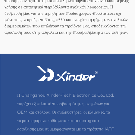
προσφέρουν αξιόπιστη και ασφαλή λειτουργία επί χρόνια καθημερινής
χρήσης σε απαιτητικά περιβάλλοντα σχολικών λεωφορείων. Η
δέσμευσή μας για την τήρηση των προδιαγραφών προστατεύει όχι
μόνο τους νεαρούς επιβάτες, αλλά και ενισχύει τη φήμη των σχολικών
διαμερισμάτων που επιλέγουν τα προϊόντα μας, αποδεικνύοντας την
αφοσίωσή τους στην ασφάλεια και την προσβασιμότητα των μαθητών.
Η Changzhou Xinder-Tech Electronics Co., Ltd.
παρέχει εξοπλισμό προσβασιμότητας οχημάτων για
OEM και στόλους. Οι ανελκυστήρες, οι κλίμακες, τα
περιστρεφόμενα καθίσματα και τα συστήματα
ασφάλισης μας συμμορφώνονται με τα πρότυπα IATF