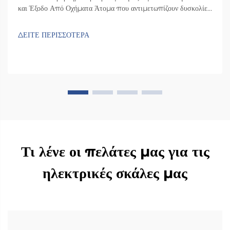
και Έξοδο Από Οχήματα Άτομα που αντιμετωπίζουν δυσκολίες
στη μετακίνηση συχνά αντιμετωπίζουν πραγματικές προκλήσεις
όταν εισέρχονται ή εξέρχονται από τυπικά αυτοκίνητα. Ο χώρος
ΔΕΙΤΕ ΠΕΡΙΣΣΟΤΕΡΑ
εντός της πλειονότητας των οχημάτων είναι ανεπαρκής, με
αποτέλεσμα οι άνθρωποι να βρίσκονται σε δύσκολη θέση...
Τι λένε οι πελάτες μας για τις
ηλεκτρικές σκάλες μας