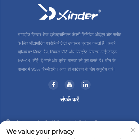
चांगझोउ ज़िन्डर-टेक इलेक्ट्रॉनिक्स कंपनी लिमिटेड ओईएम और फ्लीट
के लिए ऑटोमोटिव एक्सेसिबिलिटी उपकरण प्रदान करती है। हमारे
व्हीलचेयर लिफ्ट, रैंप, स्विवल सीटें और रिस्ट्रेंट सिस्टम आईएटीएफ
16949, सीई, ई-मार्क और क्रैश मानकों को पूरा करते हैं। चीन के
बाजार में 95% हिस्सेदारी। आज ही कोटेशन के लिए अनुरोध करें।
संपर्क करें
नं. 3 हानशान रोड, जिनबेई जिला, चांगझौ, जियांगसु, चीन
We value your privacy
+86-18961288218