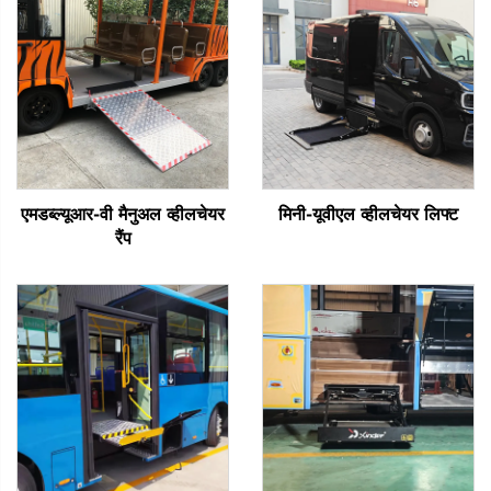
एमडब्ल्यूआर-वी मैनुअल व्हीलचेयर
मिनी-यूवीएल व्हीलचेयर लिफ्ट
रैंप