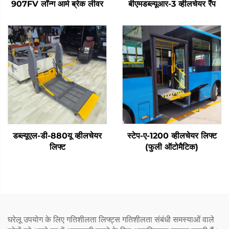
907FV लॉन्ग आर्म ब्रेक लीवर
बीएमडब्ल्यूआर-3 व्हीलचेयर रैंप
डब्ल्यूएल-डी-880यू व्हीलचेयर
स्टेप-ए-1200 व्हीलचेयर लिफ्ट
लिफ्ट
(फुली ऑटोमैटिक)
घरेलू उपयोग के लिए गतिशीलता लिफ्ट्स गतिशीलता संबंधी समस्याओं वाले