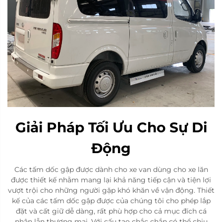
Giải Pháp Tối Ưu Cho Sự Di
Động
Các tấm dốc gập được dành cho xe van dùng cho xe lăn
được thiết kế nhằm mang lại khả năng tiếp cận và tiện lợi
vượt trội cho những người gặp khó khăn về vận động. Thiết
kế của các tấm dốc gập được của chúng tôi cho phép lắp
đặt và cất giữ dễ dàng, rất phù hợp cho cả mục đích cá
nhân lẫn thương mại. Với cấu tạo chắc chắn có thể chịu