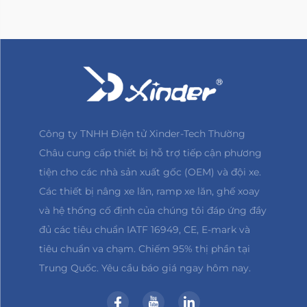
Công ty TNHH Điện tử Xinder-Tech Thường
Châu cung cấp thiết bị hỗ trợ tiếp cận phương
tiện cho các nhà sản xuất gốc (OEM) và đội xe.
Các thiết bị nâng xe lăn, ramp xe lăn, ghế xoay
và hệ thống cố định của chúng tôi đáp ứng đầy
đủ các tiêu chuẩn IATF 16949, CE, E-mark và
tiêu chuẩn va chạm. Chiếm 95% thị phần tại
Trung Quốc. Yêu cầu báo giá ngay hôm nay.