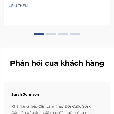
khi lên xuống ghế xe hơi thông thường. Không gian
XEM THÊM
bên trong hầu hết các phương tiện quá chật hẹp,
khiến mọi người phải xoay xở...
Phản hồi của khách hàng
Sarah Johnson
Khả Năng Tiếp Cận Làm Thay Đổi Cuộc Sống
Cầu dẫn gập được đã thay đổi cuộc sống của