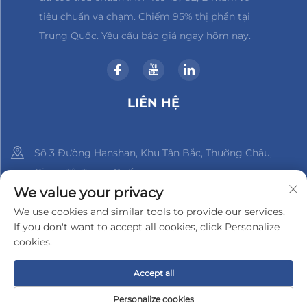
tiêu chuẩn va chạm. Chiếm 95% thị phần tại
Trung Quốc. Yêu cầu báo giá ngay hôm nay.
LIÊN HỆ
Số 3 Đường Hanshan, Khu Tân Bắc, Thường Châu,
Giang Tô, Trung Quốc
We value your privacy
+86-18961288218
We use cookies and similar tools to provide our services.
If you don't want to accept all cookies, click Personalize
[email protected]
cookies.
Accept all
Bản quyền © 2025 Công ty TNHH Điện tử Changzhou Xinder-
Tech
Chính sách Bảo mật
Personalize cookies