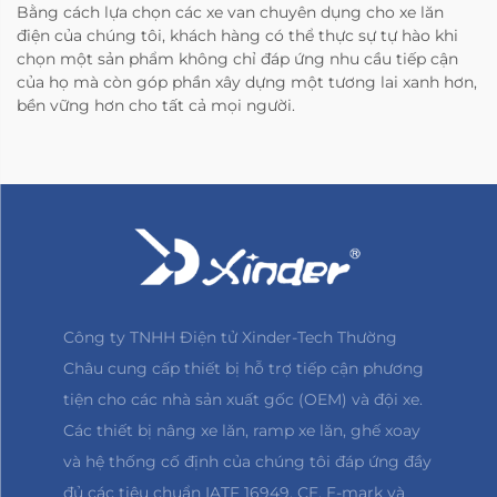
Bằng cách lựa chọn các xe van chuyên dụng cho xe lăn
điện của chúng tôi, khách hàng có thể thực sự tự hào khi
chọn một sản phẩm không chỉ đáp ứng nhu cầu tiếp cận
của họ mà còn góp phần xây dựng một tương lai xanh hơn,
bền vững hơn cho tất cả mọi người.
Công ty TNHH Điện tử Xinder-Tech Thường
Châu cung cấp thiết bị hỗ trợ tiếp cận phương
tiện cho các nhà sản xuất gốc (OEM) và đội xe.
Các thiết bị nâng xe lăn, ramp xe lăn, ghế xoay
và hệ thống cố định của chúng tôi đáp ứng đầy
đủ các tiêu chuẩn IATF 16949, CE, E-mark và