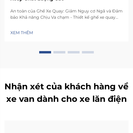
An toàn của Ghế Xe Quay: Giảm Nguy cơ Ngã và Đảm
bảo Khả năng Chịu Va chạm - Thiết kế ghế xe quay
như thế nào để giảm thiểu mất ổn định ngang khi di
chuyển. Ghế có cơ chế xoay đặc biệt giúp xoay 90 độ
XEM THÊM
về phía cửa xe, nhờ đó người dùng...
Nhận xét của khách hàng về
xe van dành cho xe lăn điện