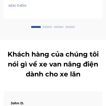
khi lên xuống ghế xe hơi thông thường. Không gian
XEM THÊM
bên trong hầu hết các phương tiện quá chật hẹp,
khiến mọi người phải xoay xở...
Khách hàng của chúng tôi
nói gì về xe van nâng điện
dành cho xe lăn
John D.