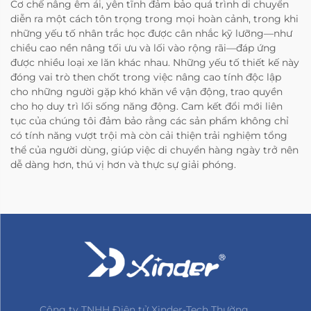
Cơ chế nâng êm ái, yên tĩnh đảm bảo quá trình di chuyển
diễn ra một cách tôn trọng trong mọi hoàn cảnh, trong khi
những yếu tố nhân trắc học được cân nhắc kỹ lưỡng—như
chiều cao nền nâng tối ưu và lối vào rộng rãi—đáp ứng
được nhiều loại xe lăn khác nhau. Những yếu tố thiết kế này
đóng vai trò then chốt trong việc nâng cao tính độc lập
cho những người gặp khó khăn về vận động, trao quyền
cho họ duy trì lối sống năng động. Cam kết đổi mới liên
tục của chúng tôi đảm bảo rằng các sản phẩm không chỉ
có tính năng vượt trội mà còn cải thiện trải nghiệm tổng
thể của người dùng, giúp việc di chuyển hàng ngày trở nên
dễ dàng hơn, thú vị hơn và thực sự giải phóng.
Công ty TNHH Điện tử Xinder-Tech Thường