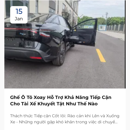
15
Jan
Ghế Ô Tô Xoay Hỗ Trợ Khả Năng Tiếp Cận
Cho Tài Xế Khuyết Tật Như Thế Nào
Thách thức Tiếp cận Cốt lõi: Rào cản khi Lên và Xuống
Xe - Những người gặp khó khăn trong việc di chuyển
thường phải đối mặt với những thách thức thực tế