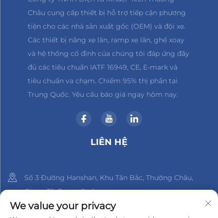
Châu cung cấp thiết bị hỗ trợ tiếp cận phương
tiện cho các nhà sản xuất gốc (OEM) và đội xe.
Các thiết bị nâng xe lăn, ramp xe lăn, ghế xoay
và hệ thống cố định của chúng tôi đáp ứng đầy
đủ các tiêu chuẩn IATF 16949, CE, E-mark và
tiêu chuẩn va chạm. Chiếm 95% thị phần tại
Trung Quốc. Yêu cầu báo giá ngay hôm nay.
LIÊN HỆ
Số 3 Đường Hanshan, Khu Tân Bắc, Thường Châu,
Giang Tô, Trung Quốc
We value your privacy
+86-18961288218