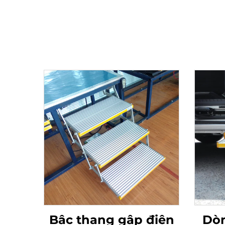
Bậc thang gập điện
Dòn