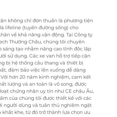
 cận không chỉ đơn thuần là phương tiện
là lifeline (tuyến đường sống) cho
hăn về khả năng vận động. Tại Công ty
ech Thường Châu, chúng tôi chuyên
áp sáng tạo nhằm nâng cao tính độc lập
ười sử dụng. Các xe van hỗ trợ tiếp cận
ng bị hệ thống cầu thang và thiết bị
hất, đảm bảo việc lên xuống dễ dàng
. Với hơn 20 năm kinh nghiệm, cam kết
hất lượng và an toàn là vô song, được
oạt chứng nhận uy tín như CE châu Âu,
m của chúng tôi được thiết kế với các
ới người dùng và tuân thủ nghiêm ngặt
a khắt khe, từ đó trở thành lựa chọn ưu