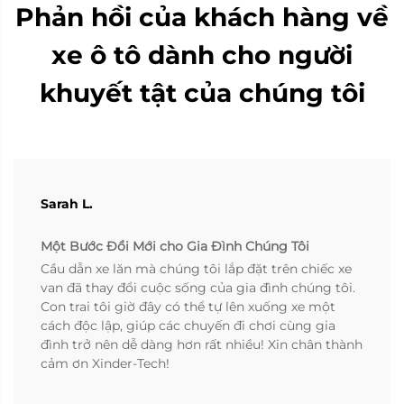
Phản hồi của khách hàng về
xe ô tô dành cho người
khuyết tật của chúng tôi
Sarah L.
Một Bước Đổi Mới cho Gia Đình Chúng Tôi
Cầu dẫn xe lăn mà chúng tôi lắp đặt trên chiếc xe
van đã thay đổi cuộc sống của gia đình chúng tôi.
Con trai tôi giờ đây có thể tự lên xuống xe một
cách độc lập, giúp các chuyến đi chơi cùng gia
đình trở nên dễ dàng hơn rất nhiều! Xin chân thành
cảm ơn Xinder-Tech!