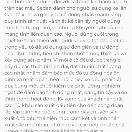
lại ở tính dễ sử dụng đối với cả tài xế lẫn hành khách
trên các mẫu Sedan dành cho người sử dụng xe lăn.
Các đề xuất và góp ý từ cổ đông nhấn mạnh rằng
quy trình sản xuất và thiết kế cần lấy người dùng
cuối làm trung tâm, và những khuyến nghị của họ
mang tính liên quan cao. Người dùng cuối trong
thiết kế thân thiện với người khuyết tật đặc biệt coi
trọng yếu tố dễ sử dụng, sự đơn giản và tự động
hóa như những tiêu chí then chốt trong thiết kế và
xây dựng sản phẩm. Vì mỗi ô tô đều được trang bị
đầy đủ các thiết bị hiện đại, đạt chuẩn chất lượng
cao nhất nhằm đảm bảo mức độ tự động hóa ổn
định và nhất quán, nên mỗi chiếc xe đều phải trải
qua cùng một chuỗi kiểm tra chất lượng nghiêm
ngặt để đảm bảo tính đồng nhất, đáng tin cậy và ổn
định trong hoạt động. Kỳ vọng của khách hàng rất
cao. Từ khâu sản xuất đầu tiên cho đến công đoạn
lắp ráp bánh xe cuối cùng trong dây chuyền sản
xuất ô tô đều thể hiện mức cam kết và tinh thần
xuất sắc như nhau, phù hợp với các tiêu chuẩn chất
lượng nghiêm ngặt mà khách hàng đặt ra.