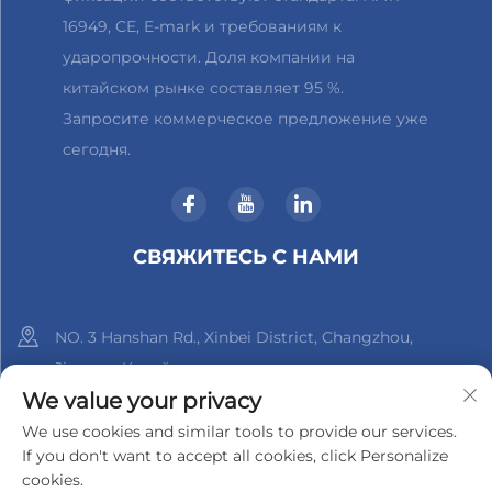
16949, CE, E-mark и требованиям к
ударопрочности. Доля компании на
китайском рынке составляет 95 %.
Запросите коммерческое предложение уже
сегодня.
СВЯЖИТЕСЬ С НАМИ
NO. 3 Hanshan Rd., Xinbei District, Changzhou,
Jiangsu, Китай
We value your privacy
+86-18961288218
We use cookies and similar tools to provide our services.
If you don't want to accept all cookies, click Personalize
[email protected]
cookies.