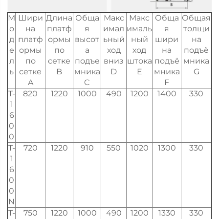
М
Шири
Длина
Обща
Макс
Макс
Обща
Общая
о
на
платф
я
имал
ималь
я
толщи
д
платф
ормы
высот
ьный
ный
шири
на
е
ормы
по
а
ход
ход
на
подъё
л
по
сетке
подъе
вниз
штока
подъё
мника
ь
сетке
B
мника
D
E
мника
G
A
C
F
T-
820
1220
1000
490
1200
1400
330
1
6
0
0
T-
720
1220
910
550
1020
1300
330
1
6
0
0
N
T-
750
1220
1000
490
1200
1330
330