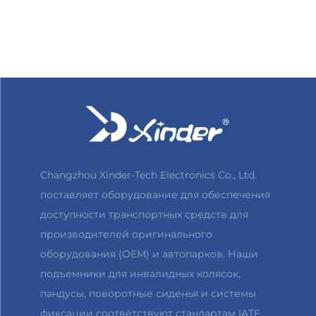
автоматический)
Changzhou Xinder-Tech Electronics Co., Ltd.
поставляет оборудование для обеспечения
доступности транспортных средств для
производителей оригинального
оборудования (OEM) и автопарков. Наши
подъемники для инвалидных колясок,
пандусы, поворотные сиденья и системы
фиксации соответствуют стандартам IATF