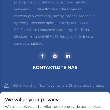
přístupnost vozidel výrobcům originálního
vybavení (OEM) a flotilám. Naše zvedací
zařízení pro vozíčkáře, rampy, otočná sedadla a
systémy upevnění splňují normy IATF 16949,
CE, E-značku a nárazové standardy. Podíl na
čínském trhu činí 95 %. Požádejte ještě dnes o
cenovou nabídku.
KONTAKTUJTE NÁS
NO. 3 Hanshan Rd., Nový region, Changzhou, Jiangsu,
Čína
We value your privacy
+86-18961288218
We use cookies and similar tools to provide our services.