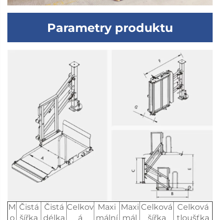
Parametry produktu
M
Čistá
Čistá
Celkov
Maxi
Maxi
Celková
Celková
o
šířka
délka
á
mální
mál
šířka
tloušťka