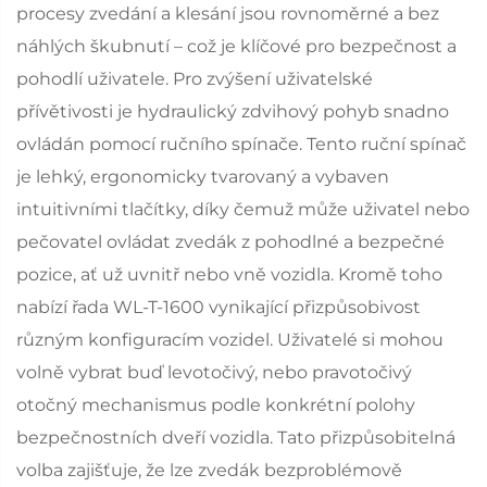
procesy zvedání a klesání jsou rovnoměrné a bez
náhlých škubnutí – což je klíčové pro bezpečnost a
pohodlí uživatele. Pro zvýšení uživatelské
přívětivosti je hydraulický zdvihový pohyb snadno
ovládán pomocí ručního spínače. Tento ruční spínač
je lehký, ergonomicky tvarovaný a vybaven
intuitivními tlačítky, díky čemuž může uživatel nebo
pečovatel ovládat zvedák z pohodlné a bezpečné
pozice, ať už uvnitř nebo vně vozidla. Kromě toho
nabízí řada WL-T-1600 vynikající přizpůsobivost
různým konfiguracím vozidel. Uživatelé si mohou
volně vybrat buď levotočivý, nebo pravotočivý
otočný mechanismus podle konkrétní polohy
bezpečnostních dveří vozidla. Tato přizpůsobitelná
volba zajišťuje, že lze zvedák bezproblémově