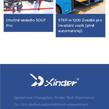
Otočné sedadlo SOUT
STEP-A-1200 Zvedák pro
Pro
invalidní vozík (plně
automatický)
Společnost Changzhou Xinder-Tech Electronics
Co., Ltd. dodává automobilové vybavení pro