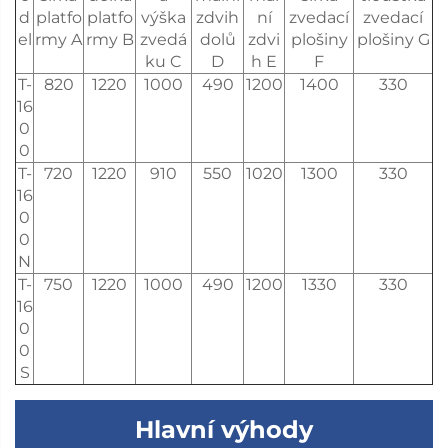
d
platfo
platfo
výška
zdvih
ní
zvedací
zvedací
el
rmy A
rmy B
zvedá
dolů
zdvi
plošiny
plošiny G
ku C
D
h E
F
T-
820
1220
1000
490
1200
1400
330
16
0
0
T-
720
1220
910
550
1020
1300
330
16
0
0
N
T-
750
1220
1000
490
1200
1330
330
16
0
0
S
Hlavní výhody