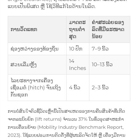
ແບບເປັນພິເສດ ຫຼື ໃຊ້ວິທີແກ້ໄຂດ້ານໃນລົດ.
ມາດຕະ
ຄ່າສະເລ່ຍຂອງ
ການວັດແທກ
ຖານຕໍ່າ
ລົດທີ່ມີຂະໜາດ
ສຸດ
ນ້ອຍ
ຊ່ອງຫວ່າງຂອງທ້ອງຖິ່ນ
10 ປົກ
7–9 ນິ້ວ
14
ສວນເລີ່ມຫຼັງ
10–13 ນິ້ວ
Inches
ໄລຍະທາງຈາກເຄື່ອງ
ເຊື່ອມຕໍ່ (hitch) ຈົນເຖິງ
4 ນິ້ວ
2–3 ນິ້ວ
ກັນຊອກ
ການບໍ່ສົນໃຈຕົວຊີ້ວັດເຫຼົ່ານີ້ເປັນສາເຫດຂອງການຄືນສິນຄ້າທີ່ເກີດ
ຈາກລະບົບຍົກ (lift returns) ຈຳນວນ 37% ໃນທົ່ວອຸດສາຫະກຳ
ການເຄື່ອນຍ້າຍ (Mobility Industry Benchmark Report,
2023). ໃຊ້ແບບຟອມການຕິດຕັ້ງທີ່ຜູ້ຜະລິດຈັດໃຫ້ ຫຼື ເຄື່ອງມືການ