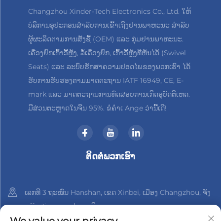
Changzhou Xinder-Tech Electronics Co., Ltd. ໃຫ້
ບໍລິການອຸປະກອນສຳລັບການເຂົ້າເຖິງຢານພາຫະນະ ສຳລັບ
ຜູ້ຜະລິດຕາມການສັ່ງຊື້ (OEM) ແລະ ກຸ່ມຢານພາຫະນະ.
ເຄື່ອງຍົກເກົ້າອີ້ຫຼັງ, ລໍ້ເຄື່ອງຍົກ, ເກົ້າອີ້ຫຼັງທີ່ຫັນໄດ້ (Swivel
Seats) ແລະ ລະບົບຮັກສາຄວາມປອດໄພຂອງພວກເຮົາ ໄດ້
ຮັບການຮັບຮອງຕາມມາດຕະຖານ IATF 16949, CE, E-
mark ແລະ ມາດຕະຖານການທົດສອບການເກີດອຸບັດຕິເຫດ.
ມີສ່ວນຕະຫຼາດໃນຈີນ 95%. ຂໍຄຳເ Ange ວ່ານີ້ເດີ!
ຕິດຕໍ່ພວກເຮົາ
ເລກທີ 3 ຖະໜົນ Hanshan, ເຂດ Xinbei, ເມືອງ Changzhou, ຈັງ
ຫວັດ Jiangsu, ປະເທດຈີນ