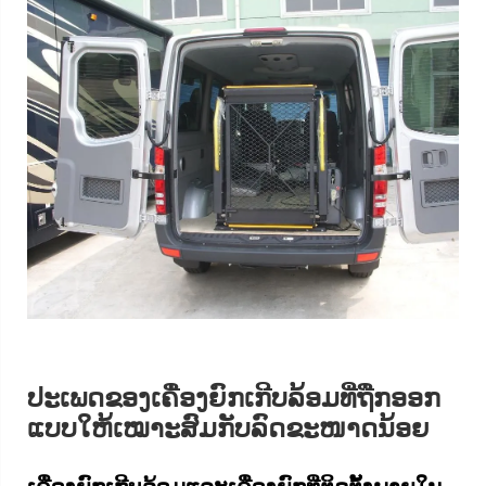
ປະເພດຂອງເຄື່ອງຍົກເກີບລ້ອມທີ່ຖືກອອກ
ແບບໃຫ້ເໝາະສົມກັບລົດຂະໜາດນ້ອຍ