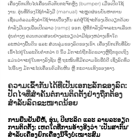
ເຄື່ອງຍົກເກີບໄປເຄື່ອນຕົວກັບກະຈົກຫຼັງ (bumper) ເມື່ອເປີດໃຊ້
ງານ. ຮຸ່ນທີ່ຕ້ອງໃຊ້ກຳລັງມື (manual) ຈະຫຼຸດຜ່ອນບັນຫາການ
ເຊື່ອມຕໍ່ລວມທັງຄ່າໃຊ້ຈ່າຍເບື້ອງຕົ້ນ ແຕ່ຜູ້ໃຊ້ຈະຕ້ອງເຮັດວຽກດ້ວຍ
ກຳລັງມືເອງເພື່ອເປີດລາວ (ramp) ອອກ. ຜູ້ທີ່ກຳລັງພິຈາລະນາເລືອກ
ຮຸ່ນຕ່າງໆ ຄວນກວດສອບຢ່າງລະອຽດວ່າມີຊ່ອງຫວ່າງເທົ່າໃດ
ລະຫວ່າງພື້ນດິນ ແລະ ສ່ວນລຸ່ມຂອງລົດຂອງເຂົາ. ເຄື່ອງຍົກເກີບທີ່ພັບ
ເຂົ້າໄປຢູ່ໃນລະດັບຕ່ຳກວ່າ 8 ນິ້ວ ມັກຈະບໍ່ຖືກຂັດຂວາງຫຼືຖືກຂູດເຖິງ
ແມ່ນວ່າຈະຢູ່ໃນທາງລົງຊັນ ຫຼື ຖະໜົນທີ່ມີຄວາມຂັບຂີ່ບໍ່ດີ ເຊິ່ງລົດທົ່ວ
ໄປອື່ນໆ ມັກຈະໄປເຄື່ອນຕົວກັບຫີນ ຫຼື ກະດານເທິງຂອງທາງ.
ຄວາມເຂົ້າກັນໄດ້ທີ່ເປັນເອກະລັກຂອງລົດ:
ປັດໄຈທີ່ສຳຄັນຕໍ່ການຕິດຕັ້ງຢ່າງຖືກຕ້ອງ
ສຳລັບລົດຂະໜາດນ້ອຍ
ການຢືນຢັນຍີ່ຫໍ້, ຮຸ່ນ, ປີຜະລິດ ແລະ ລາຍລະອຽດ
ການຕິດຕັ້ງ: ເຫດໃດທີ່ການອ້າງອີງວ່າ 'ເປັນສາກົນ'
ສຳລັບເຄື່ອງຍົກເຄື່ອງນີ້ຈຶ່ງບໍ່ເໝາະສົມ