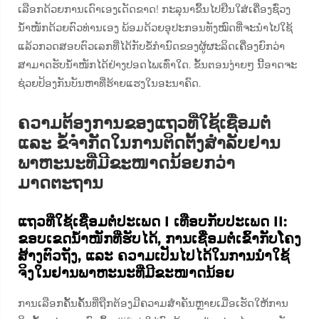
ເລືອກດ້ວຍການເດົາເອງເດັດຂາດ! ກະລຸນາຂຶ້ນໄປຢືນໃສ່ເຄື່ອງຊົ່ວງ
ນ້ຳໜັກດ້ວຍຕົວທ່ານເອງ ພ້ອມດ້ວຍອຸປະກອນທັງໝົດທີ່ຈະນຳໄປໃຊ້
ແລ້ວກວດສອບຕົວເລກທີ່ໄດ້ກັບຂໍ້ກຳນົດຂອງຜູ້ຜະລິດເຄື່ອງຍົກວ່າ
ສາມາດຮັບນ້ຳໜັກໄດ້ຢ່າງປອດໄພເທົ່າໃດ. ຂັ້ນຕອນງ່າຍໆ ນີ້ອາດຈະ
ຊ່ວຍປ້ອງກັນບັນຫາທີ່ຮ້າຍແຮງໃນອະນາຄົດ.
ຄວາມຕ້ອງການຂອງແຖວທີ່ໃຊ້ເຊື່ອມຕໍ່
ແລະ ຂໍ້ຈຳກັດໃນການຕິດຕັ້ງສຳລັບຢານ
ພາຫະນະທີ່ມີຂະໜາດນ້ອຍກວ່າ
ມາດຕະຖານ
ແຖວທີ່ໃຊ້ເຊື່ອມຕໍ່ປະເພດ I ເທືອບກັບປະເພດ II:
ຂອບເຂດນ້ຳໜັກທີ່ຮັບໄດ້, ການເຊື່ອມຕໍ່ເຂົ້າກັບໂຄງ
ສ້າງຕົວຖັງ, ແລະ ຄວາມເປັນໄປໄດ້ໃນການນຳໃຊ້
ຈິງໃນຢານພາຫະນະທີ່ມີຂະໜາດນ້ອຍ
ການເລືອກຄັ້ນຄັ້ນທີ່ຖືກຕ້ອງມີຄວາມສຳຄັນຫຼາຍເມື່ອເຮັດໃຫ້ການ