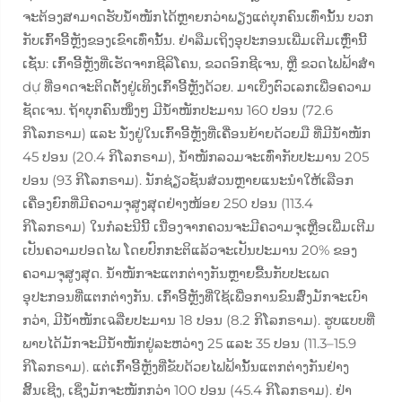
ຈະຕ້ອງສາມາດຮັບນ້ຳໜັກໄດ້ຫຼາຍກວ່າພຽງແຕ່ບຸກຄົນເທົ່ານັ້ນ ບວກ
ກັບເກົ້າອີ້ຫຼັງຂອງເຂົາເທົ່ານັ້ນ. ຢ່າລືມເຖິງອຸປະກອນເພີ່ມເຕີມເຫຼົ່ານີ້
ເຊັ່ນ: ເກົ້າອີ້ຫຼັງທີ່ເຮັດຈາກຊີລິໂຄນ, ຂວດອົກຊີເຈນ, ຫຼື ຂວດໄຟຟ້າສຳ
dự ທີ່ອາດຈະຕິດຕັ້ງຢູ່ເທິງເກົ້າອີ້ຫຼັງດ້ວຍ. ມາເບິ່ງຕົວເລກເພື່ອຄວາມ
ຊັດເຈນ. ຖ້າບຸກຄົນໜຶ່ງໆ ມີນ້ຳໜັກປະມານ 160 ປອນ (72.6
ກິໂລກຣາມ) ແລະ ນັ່ງຢູ່ໃນເກົ້າອີ້ຫຼັງທີ່ເຄື່ອນຍ້າຍດ້ວຍມື ທີ່ມີນ້ຳໜັກ
45 ປອນ (20.4 ກິໂລກຣາມ), ນ້ຳໜັກລວມຈະເທົ່າກັບປະມານ 205
ປອນ (93 ກິໂລກຣາມ). ນັກຊ່ຽວຊັນສ່ວນຫຼາຍແນະນຳໃຫ້ເລືອກ
ເຄື່ອງຍົກທີ່ມີຄວາມຈຸສູງສຸດຢ່າງໜ້ອຍ 250 ປອນ (113.4
ກິໂລກຣາມ) ໃນກໍລະນີນີ້ ເນື່ອງຈາກຄວນຈະມີຄວາມຈຸເຫຼືອເພີ່ມເຕີມ
ເປັນຄວາມປອດໄພ ໂດຍປົກກະຕິແລ້ວຈະເປັນປະມານ 20% ຂອງ
ຄວາມຈຸສູງສຸດ. ນ້ຳໜັກຈະແຕກຕ່າງກັນຫຼາຍຂື້ນກັບປະເພດ
ອຸປະກອນທີ່ແຕກຕ່າງກັນ. ເກົ້າອີ້ຫຼັງທີ່ໃຊ້ເພື່ອການຂົນສົ່ງມັກຈະເບົາ
ກວ່າ, ມີນ້ຳໜັກເฉລີ່ຍປະມານ 18 ປອນ (8.2 ກິໂລກຣາມ). ຮູບແບບທີ່
ພາບໄດ້ມັກຈະມີນ້ຳໜັກຢູ່ລະຫວ່າງ 25 ແລະ 35 ປອນ (11.3–15.9
ກິໂລກຣາມ). ແຕ່ເກົ້າອີ້ຫຼັງທີ່ຂັບດ້ວຍໄຟຟ້ານັ້ນແຕກຕ່າງກັນຢ່າງ
ສິ້ນເຊີງ, ເຊິ່ງມັກຈະໜັກກວ່າ 100 ປອນ (45.4 ກິໂລກຣາມ). ຢ່າ