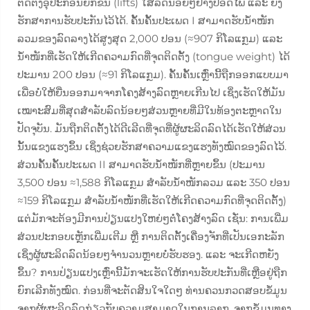
ຕິດຕັ້ງອຸປະກອນຍົກຂຶ້ນ (lifts) ໃສ່ລົດນ້ອຍໆຢ່າງປອດໄພ ແລະ ຍັງ
ຮັກສາການຮັບປະກັນໄວ້ໄດ້. ຄັ້ນຄັ້ນປະເພດ I ສາມາດຮັບນ້ຳໜັກ
ລວມຂອງລົດລາງໄດ້ສູງສຸດ 2,000 ປອນ (≈907 ກິໂລແກຼມ) ແລະ
ນ້ຳໜັກທີ່ເຮັດໃຫ້ເກີດຄວາມກົດທີ່ຈຸດຕິດຕັ້ງ (tongue weight) ໄດ້
ປະມານ 200 ປອນ (≈91 ກິໂລແກຼມ). ຄັ້ນຄັ້ນເຫຼົ່ານີ້ຖືກອອກແບບມາ
ເພື່ອບໍ່ໃຫ້ຍື່ນອອກມາຈາກໂຄງສ້າງລົດຫຼາຍເກີນໄປ ເຊິ່ງເຮັດໃຫ້ມັນ
ເໝາະສົມທີ່ສຸດສຳລັບລົດນ້ອຍໆສ່ວນຫຼາຍທີ່ມີໃນທ້ອງຕະຫຼາດໃນ
ປັດຈຸບັນ. ມັນຖືກຕິດຕັ້ງໄດ້ດີເລີດທີ່ຈຸດທີ່ຜູ້ຜະລິດລົດໄດ້ເຮັດໃຫ້ສ່ວນ
ນັ້ນແຂງແຮງຂຶ້ນ ເຊິ່ງຊ່ວຍຮັກສາຄວາມແຂງແຮງທັງໝົດຂອງລົດໄວ້.
ສ່ວນຄັ້ນຄັ້ນປະເພດ II ສາມາດຮັບນ້ຳໜັກທີ່ຫຼາຍຂຶ້ນ (ປະມານ
3,500 ປອນ ≈1,588 ກິໂລແກຼມ ສຳລັບນ້ຳໜັກລວມ ແລະ 350 ປອນ
≈159 ກິໂລແກຼມ ສຳລັບນ້ຳໜັກທີ່ເຮັດໃຫ້ເກີດຄວາມກົດທີ່ຈຸດຕິດຕັ້ງ)
ແຕ່ມັກຈະຕ້ອງມີການປ່ຽນແປງໃຫຍ່ໆຕໍ່ໂຄງສ້າງລົດ ເຊັ່ນ: ການເພີ່ມ
ສ່ວນປະກອບເຫຼັກເພີ່ມເຕີມ ຫຼື ການຕິດຕັ້ງເຄື່ອງຈັກທີ່ເປັນເອກະລັກ
ເຊິ່ງຜູ້ຜະລິດລົດນ້ອຍໆຈຳນວນຫຼາຍບໍ່ຮັບຮອງ. ແລະ ຈະເກີດຫຍັງ
ຂຶ້ນ? ການປ່ຽນແປງເຫຼົ່ານີ້ມັກຈະເຮັດໃຫ້ການຮັບປະກັນທີ່ເຫຼືອຢູ່ຖືກ
ຍົກເລີກທັງໝົດ. ກ່ອນທີ່ຈະຕັດສິນໃຈໃດໆ ທ່ານຄວນກວດສອບຂໍ້ມູນ
ຈາກຜູ້ຜະລິດລົດກ່ຽວກັບຄວາມສາມາດໃນການລາກ. ຈາກຂໍ້ມູນທາງ