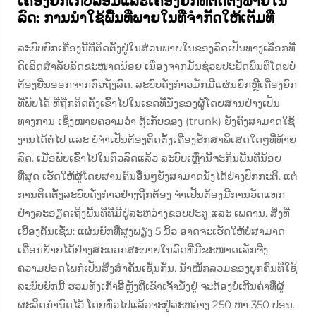
ເຄື່ອງຍົກເກີບລ້ອມແລະເຄື່ອງຍົກທີ່ຕິດຕັ້ງພາຍໃນ
ລົດ: ການນຳໃຊ້ພື້ນທີ່ພາຍໃນທີ່ຈຳກັດໃຫ້ເຕັມທີ່
ລະບົບຍົກເຄື່ອງນີ້ທີ່ຕິດຕັ້ງຢູ່ໃນສ່ວນພາຍໃນຂອງລົດເປັນທາງເລືອກທີ່
ດີເລີດສຳລັບລົດຂະໜາດນ້ອຍ ເນື່ອງຈາກມັນຊ່ວຍປະຢັດພື້ນທີ່ໂດຍບໍ່
ຕ້ອງຍື່ນອອກຈາກຕົວຖັງລົດ. ລະບົບດັ່ງກ່າວມັກມີແຜ່ນຍົກຫຼືເຄື່ອງຍົກ
ທີ່ພັບໄດ້ ທີ່ຖືກຕິດຕັ້ງເຂົ້າໄປໃນເຂດທີ່ນັ່ງຂອງຜູ້ໂດຍສານຢ່າງເປັນ
ທາງການ ເຊິ່ງໝາຍຄວາມວ່າ ຕູ້ເກັບຂອງ (trunk) ຍັງຄົງສາມາດໃຊ້
ງານໄດ້ຕໍ່ໄປ ແລະ ບໍ່ຈຳເປັນຕ້ອງຕິດຕັ້ງເຄື່ອງຮັກສາພິເສດໃດໆທີ່ທ້າຍ
ລົດ. ເມື່ອພັບເຂົ້າໄປໃນຕົວລົດແລ້ວ ລະບົບເຫຼົ່ານີ້ຈະກິນພື້ນທີ່ນ້ອຍ
ທີ່ສຸດ ເຮັດໃຫ້ຜູ້ໂດຍສານຄົນອື່ນໆຍັງສາມາດນັ່ງໄດ້ຢ່າງປົກກະຕິ. ແຕ່
ການຕິດຕັ້ງລະບົບດັ່ງກ່າວຢ່າງຖືກຕ້ອງ ຈຳເປັນຕ້ອງມີການວັດແທກ
ຢ່າງລະອຽດເຖິງພື້ນທີ່ທີ່ມີຢູ່ລະຫວ່າງຂອບປະຕູ ແລະ ເພດານ. ສິ່ງທີ່
ເບື້ອງຕົ້ນເຊັ່ນ: ແຜ່ນຍົກທີ່ສູງພຽງ 5 ນິ້ວ ອາດຈະເຮັດໃຫ້ບໍ່ສາມາດ
ເຄື່ອນຍ້າຍໄດ້ຢ່າງສະດວກສະບາຍໃນລົດທີ່ມີຂະໜາດເລັກຈີ່ງ.
ຄວາມປອດໄພກໍເປັນສິ່ງສຳຄັນເຊັ່ນກັນ. ນ້ຳໜັກລວມຂອງບຸກຄົນທີ່ໃຊ້
ລະບົບຍົກນີ້ ຮວມທັງເກົ້າອີ້ຫຼັງທີ່ເຂົາເຈົ້ານັ່ງຢູ່ ຈະຕ້ອງບໍ່ເກີນຄ່າທີ່ຜູ້
ຜະລິດກຳນົດໄວ້ ໂດຍທົ່ວໄປແລ້ວຈະຢູ່ລະຫວ່າງ 250 ຫາ 350 ປອນ.