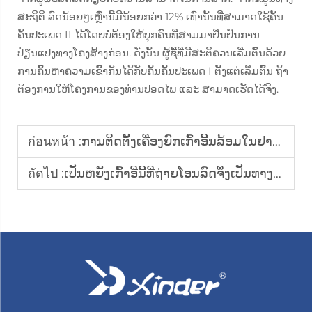
ສະຖິຕິ ລົດນ້ອຍໆເຫຼົ່ານີ້ມີນ້ອຍກວ່າ 12% ເທົ່ານັ້ນທີ່ສາມາດໃຊ້ຄັ້ນ
ຄັ້ນປະເພດ II ໄດ້ໂດຍບໍ່ຕ້ອງໃຫ້ບຸກຄົນທີ່ສາມມາຢືນຢັນການ
ປ່ຽນແປງທາງໂຄງສ້າງກ່ອນ. ດັ່ງນັ້ນ ຜູ້ຊື້ທີ່ມີສະຕິຄວນເລີ່ມຕົ້ນດ້ວຍ
ການຄົ້ນຫາຄວາມເຂົ້າກັນໄດ້ກັບຄັ້ນຄັ້ນປະເພດ I ຕັ້ງແຕ່ເລີ່ມຕົ້ນ ຖ້າ
ຕ້ອງການໃຫ້ໂຄງການຂອງທ່ານປອດໄພ ແລະ ສາມາດເຮັດໄດ້ຈິງ.
ก่อนหน้า :
ການຕິດຕັ້ງເຄື່ອງຍົກເກົ້າອີ້ນລ້ອມໃນຢານພາຫະນະສາທາລະນະມີຂໍ້ດີຫຍັງບ້າງ?
ถัดไป :
ເປັນຫຍັງເກົ້າອີ່ນີ້ທີ່ຖ່າຍໂອນລົດຈຶ່ງເປັນທາງເລືອກທີ່ດີທີ່ສຸດສຳລັບຜູ້ຂັບຂີ່ທີ່ມີຄວາມພິການ