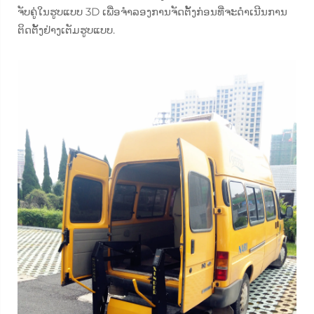
ຈັບຄູ່ໃນຮູບແບບ 3D ເພື່ອຈຳລອງການຈັດຕັ້ງກ່ອນທີ່ຈະດຳເນີນການ
ຕິດຕັ້ງຢ່າງເຕັມຮູບແບບ.