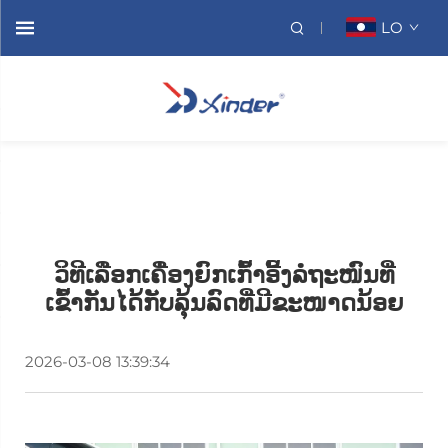
LO
ວິທີເລືອກເຄື່ອງຍົກເກົ້າອີ້ງລໍຖະໜົນທີ່
ເຂົ້າກັນໄດ້ກັບລຸ້ນລົດທີ່ມີຂະໜາດນ້ອຍ
2026-03-08 13:39:34