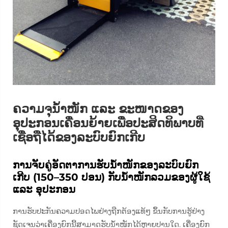
ຄວາມຈຸນ້ຳໜັກ ແລະ ຂະໜາດຂອງ
ອຸປະກອນເຄື່ອນຍ້າຍເພື່ອປະສິດທິພາບທີ່
ເຊື່ອຖືໄດ້ຂອງລະບົບຍົກເກີບ
ການຈັບຄູ່ອັດຕາການຮັບນ້ຳໜັກຂອງລະບົບຍົກ
ເກີບ (150–350 ປອນ) ກັບນ້ຳໜັກລວມຂອງຜູ້ໃຊ້
ແລະ ອຸປະກອນ
ການຮັບປະກັນຄວາມປອດໄພຢ່າງຖືກຕ້ອງແທ້ໆ ຂຶ້ນກັບການຮູ້ຢ່າງ
ຊັດເຈນວ່າເຄື່ອງຍົກນີ້ສາມາດຮັບນ້ຳໜັກໄດ້ຫຼາຍປານໃດ. ເຄື່ອງຍົກ