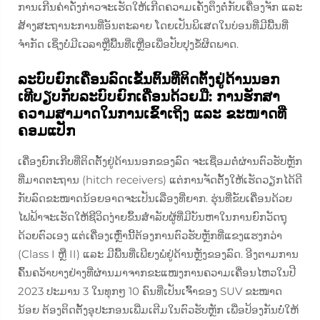
ການເກີນຄ່າດັ່ງກ່າວຈະເຮັດໃຫ້ເກີດຄວາມເຄັ່ງຕຶງຕໍ່ກັບເຄື່ອງຈັກ ແລະ
ສ້າງສະຖານະການທີ່ອັນຕະລາຍ ໂດຍເປັນພິເສດໃນບ່ອນທີ່ມີພື້ນທີ່
ຈຳກັດ ເຊິ່ງບໍ່ມີເວລາຫຼືພື້ນທີ່ເຫຼືອເພື່ອປັບປຸງຂໍ້ຜິດພາດ.
ລະບົບຍົກເຄື່ອນລົດເຂັ້ນຕົ້ນທີ່ຕິດຕັ້ງຢູ່ດ້ານນອກ
ເທີບຽບກັບລະບົບຍົກເຄື່ອນດ້ວຍມື: ການຮັກສາ
ຄວາມສາມາດໃນການເຂົ້າເຖິງ ແລະ ຂະໜາດທີ່
ຄອມແປັກ
ເຄື່ອງຍົກເກີບທີ່ຕິດຕັ້ງຢູ່ດ້ານນອກຂອງລົດ ຈະເຊື່ອມຕໍ່ຜ່ານຕົວຮັບຫຼັກ
ທີ່ມາດຕະຖານ (hitch receivers) ແຕ່ການຈັດຕັ້ງໃຫ້ເຮັດວຽກໄດ້ດີ
ກັບລົດຂະໜາດນ້ອຍອາດຈະເປັນເລື່ອງທີ່ຍາກ. ຮຸ່ນທີ່ຂັບເຄື່ອນດ້ວຍ
ໄຟຟ້າຈະເຮັດໃຫ້ຊີວິດງ່າຍຂຶ້ນສຳລັບຜູ້ທີ່ມີບັນຫາໃນການຍົກວັດຖຸ
ດ້ວຍຕົວເອງ ແຕ່ເຄື່ອງເຫຼົ່ານີ້ຕ້ອງການຕົວຮັບຫຼັກທີ່ແຂງແຮງກວ່າ
(Class I ຫຼື II) ແລະ ມີພື້ນທີ່ເພີຍງພໍຢູ່ດ້ານຫຼັງຂອງລົດ. ອີງຕາມການ
ຄົ້ນຄວ້າບາງຢ່າງທີ່ຜ່ານມາຈາກຂະແໜງການຄວາມເຄື່ອນໄຫວໃນປີ
2023 ປະມານ 3 ໃນທຸກໆ 10 ຄົນທີ່ເປັນເຈົ້າຂອງ SUV ຂະໜາດ
ນ້ອຍ ຕ້ອງຕິດຕັ້ງອຸປະກອນເພີ່ມເຕີມໃນຕົວຮັບຫຼັກ ເພື່ອປ້ອງກັນບໍ່ໃຫ້