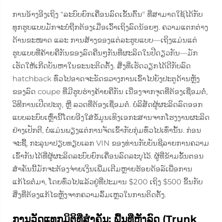
ການອ້າງອີງເຖິງ "ລະບົບຍົກເຄື່ອນລົດເຂັ້ນຕົ້ນ" ທີ່ສາມາດໃຊ້ໄດ້ກັບ
ທຸກຮູບແບບມັກຈະບໍ່ຖືກຕ້ອງເມື່ອເວົ້າເຖິງລົດນ້ອຍໆ. ຄວາມແຕກຕ່າງ
ດ້ານຂະໜາດ ແລະ ການສ້າງຂອງແຕ່ລະຮູບແບບ—ເຖິງແມ່ນແຕ່
ຮູບແບບທີ່ຄ້າຍຄືກັນຂອງລົດຄືນໆກັນທີ່ຜະລິດໃນປີດຽວກັນ—ມັກ
ເຮັດໃຫ້ເກີດບັນຫາໃນຂະນະຕິດຕັ້ງ. ສິ່ງທີ່ເຮັດວຽກໄດ້ດີກັບລົດ
hatchback ທົ່ວໄປອາດຈະຂັດຂວາງການເຂົ້າໄປຍັງປະຕູດ້ານຫຼັງ
ຂອງລົດ coupe ທີ່ມີຮູບຮ່າງຄ້າຍຄືກັນ ເນື່ອງຈາກຈຸດທີ່ຕ້ອງເຊື່ອມຕໍ່,
ວິທີການເປີດປະຕູ, ຫຼື ລວດທີ່ຕ້ອງເຊື່ອມຕໍ່. ບໍລິສັດຜູ້ຜະລິດລົດອອກ
ແບບລະບົບເຫຼົ່ານີ້ໂດຍອີງໃສ່ຂໍ້ມູນເທິງເອກະສານຈາກໂຮງງານຜະລິດ
ຢ່າງເປັກຕີ, ບໍ່ແມ່ນພຽງແຕ່ການຈັດເຂົ້າກັບກຸ່ມທົ່ວໄປເທົ່ານັ້ນ. ກ່ອນ
ຈະຊື້, ກະລຸນາປຽບທຽບເລກ VIN ຂອງທ່ານກັບບັນຊີລາຍການຄວາມ
ເຂົ້າກັນໄດ້ທີ່ຜູ້ຜະລິດລະບົບຍົກເຄື່ອນລົດລະບຸໄວ້. ຜູ້ທີ່ຂ້າມຂັ້ນຕອນ
ສຳຄັນນີ້ມັກຈະຕ້ອງຈ່າຍເງິນເພີ່ມເຕີມຫຼາຍຮ້ອຍດ້ອລ໌ເພື່ອການ
ແກ້ໄຂຕໍ່ມາ, ໂດຍທົ່ວໄປແລ້ວຢູ່ທີ່ປະມານ $200 ເຖິງ $500 ຂຶ້ນກັບ
ສິ່ງທີ່ຕ້ອງແກ້ໄຂຫຼັງຈາກຄວາມລົ້ມເຫຼວໃນການຕິດຕັ້ງ.
ການວັດແທກມິຕິທີ່ສຳຄັນ: ພື້ນທີ່ຫຼັງລົດ (Trunk