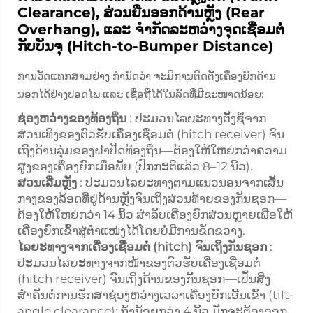
Clearance), ສ່ວນຍືນອອກດ້ານຫຼັງ (Rear
Overhang), ແລະ ຈໍາກັດລະຫວ່າງຈຸດເຊື່ອມຕໍ່
ກັບບັນຈຸ (Hitch-to-Bumper Distance)
ການວັດແທກສາມຢ່າງ ກຳນົດວ່າ ຈະມີການຕິດຕັ້ງເຄື່ອງຍົກດ້ານ
ນອກໄດ້ຢ່າງປອດໄພ ແລະ ເຊື່ອຖືໄດ້ໃນລົດທີ່ມີຂະໜາດນ້ອຍ:
ຊ່ອງຫວ່າງຂອງທ້ອງຖິ່ນ
: ປະມວນໄລຍະທາງຕັ້ງຊື່ຈາກ
ສ່ວນເທິງຂອງຕົວຮັບເຄື່ອງເຊື່ອມຕໍ່ (hitch receiver) ຈົນ
ເຖິງດ້ານລຸ່ມຂອງຝາປິດທ້ອງຖິ່ນ—ຕ້ອງໃຫ້ໃຫຍ່ກວ່າຄວາມ
ສູງຂອງເຄື່ອງຍົກເມື່ອພັບ (ປົກກະຕິແລ້ວ 8–12 ນິ້ວ).
ສວນເລີ່ມຫຼັງ
: ປະມວນໄລຍະທາງຕາມແນວນອນຈາກເສັ້ນ
ກາງຂອງລ້ອດທີ່ຢູ່ດ້ານຫຼັງຈົນເຖິງສ່ວນທ້າຍຂອງກັນຊອກ—
ຕ້ອງໃຫ້ໃຫຍ່ກວ່າ 14 ນິ້ວ ສຳລັບເຄື່ອງຍົກສ່ວນຫຼາຍເພື່ອໃຫ້
ເຄື່ອງຍົກເຂົ້າສູ່ຕຳແໜ່ງໄດ້ໂດຍບໍ່ມີການຂັດຂວາງ.
ໄລຍະທາງຈາກເຄື່ອງເຊື່ອມຕໍ່ (hitch) ຈົນເຖິງກັນຊອກ
:
ປະມວນໄລຍະທາງຈາກໜ້າຂອງຕົວຮັບເຄື່ອງເຊື່ອມຕໍ່
(hitch receiver) ຈົນເຖິງດ້ານຂອງກັນຊອກ—ເປັນສິ່ງ
ສຳຄັນຕໍ່ການຮັກສາຊ່ອງຫວ່າງເວລາເຄື່ອງຍົກເອີ້ນເຂົ້າ (tilt-
angle clearance); ຖ້ານ້ອຍກວ່າ 4 ນິ້ວ ມັກຈະຕ້ອງອອກ