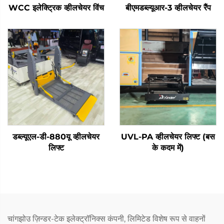
WCC इलेक्ट्रिक व्हीलचेयर विंच
बीएमडब्ल्यूआर-3 व्हीलचेयर रैंप
डब्ल्यूएल-डी-880यू व्हीलचेयर
UVL-PA व्हीलचेयर लिफ्ट (बस
लिफ्ट
के कदम में)
चांगझोउ ज़िन्डर-टेक इलेक्ट्रॉनिक्स कंपनी, लिमिटेड विशेष रूप से वाहनों