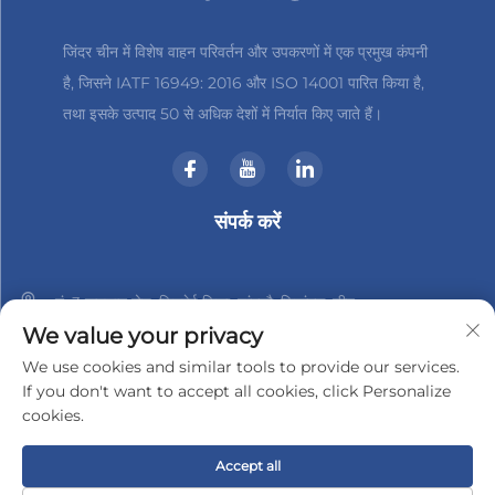
जिंदर चीन में विशेष वाहन परिवर्तन और उपकरणों में एक प्रमुख कंपनी
है, जिसने IATF 16949: 2016 और ISO 14001 पारित किया है,
तथा इसके उत्पाद 50 से अधिक देशों में निर्यात किए जाते हैं।
संपर्क करें
नं. 3 हानशान रोड, जिनबेई जिला, चांगझौ, जियांगसु, चीन
We value your privacy
+86-18961288218
We use cookies and similar tools to provide our services.
If you don't want to accept all cookies, click Personalize
[email protected]
cookies.
Accept all
कॉपीराइट © 2025 चांगझौ जिंडर-टेक इलेक्ट्रॉनिक्स कंपनी, लिमिटेड द्वारा
गोपनीयता नीति