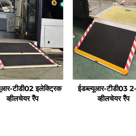
्यूआर-टीडी02 इलेक्ट्रिक
ईडब्ल्यूआर-टीडी03 2
व्हीलचेयर रैंप
व्हीलचेयर रैंप