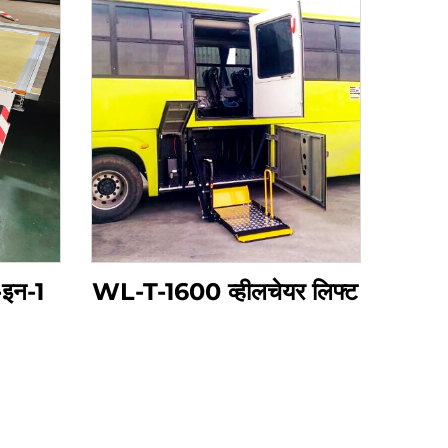
-इन-1
WL-T-1600 व्हीलचेयर लिफ्ट